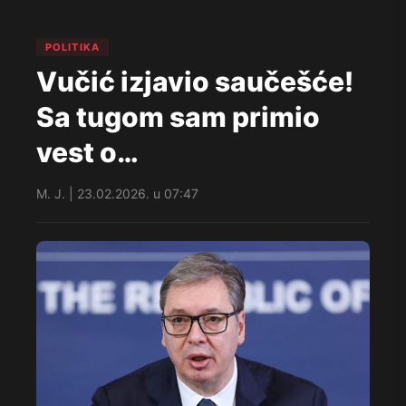
POLITIKA
Vučić izjavio saučešće!
Sa tugom sam primio
vest o…
M. J. | 23.02.2026. u 07:47