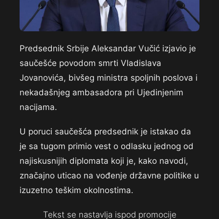
Predsednik Srbije Aleksandar Vučić izjavio je
saučešće povodom smrti Vladislava
Jovanovića, bivšeg ministra spoljnih poslova i
nekadašnjeg ambasadora pri Ujedinjenim
nacijama.
U poruci saučešća predsednik je istakao da
je sa tugom primio vest o odlasku jednog od
najiskusnijih diplomata koji je, kako navodi,
značajno uticao na vođenje državne politike u
izuzetno teškim okolnostima.
Tekst se nastavlja ispod promocije