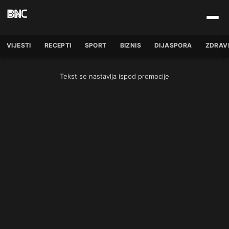
VIJESTI
RECEPTI
SPORT
BIZNIS
DIJASPORA
ZDRAV
Tekst se nastavlja ispod promocije