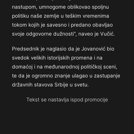
nastupom, umnogome oblikovao spoljnu
politiku naše zemlje u teškim vremenima
tokom kojih je savesno i predano obavljao
svoje odgovorne dužnosti“, naveo je Vučić.
Predsednik je naglasio da je Jovanović bio
svedok velikih istorijskih promena i na
domaćoj i na međunarodnoj političkoj sceni,
te da je ogromno znanje ulagao u zastupanje
državnih stavova Srbije u svetu.
Tekst se nastavlja ispod promocije