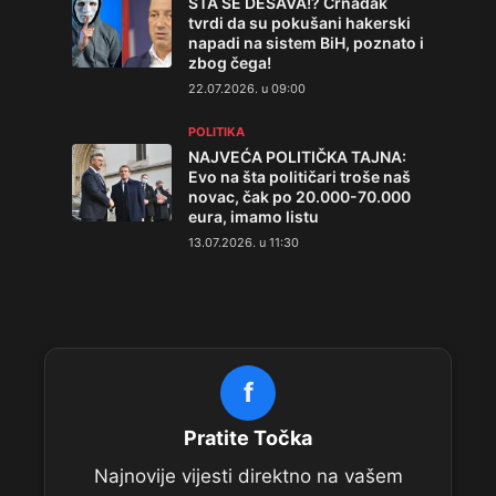
ŠTA SE DEŠAVA!? Crnadak
tvrdi da su pokušani hakerski
napadi na sistem BiH, poznato i
zbog čega!
22.07.2026. u 09:00
POLITIKA
NAJVEĆA POLITIČKA TAJNA:
Evo na šta političari troše naš
novac, čak po 20.000-70.000
eura, imamo listu
13.07.2026. u 11:30
f
Pratite Točka
Najnovije vijesti direktno na vašem