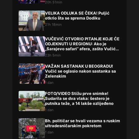
20h 51min
VELIKA ODLUKA SE ČEKA! Puljić
otkrio šta se sprema Dodiku
21h 18min
VUČEVIĆ OTVORIO PITANJE KOJE ĆE
ODJEKNUTI U REGIONU: Ako je
„Sarajevo safari“ afera, zašto Vučića
niste procesuirali?!
23h 5min
VAŽAN SASTANAK U BEOGRADU!
Vučić se oglasio nakon sastanka sa
Zelenskim
1 dan
FOTO/VIDEO Stižu prve snimke!
Sudarila se dva vlaka: šestero je
putnika teže, a 14 lakše ozlijeđeno
1 dan
Bh. političar se hvali vezama s ruskim
ultradesničarskim pokretom
1 dan