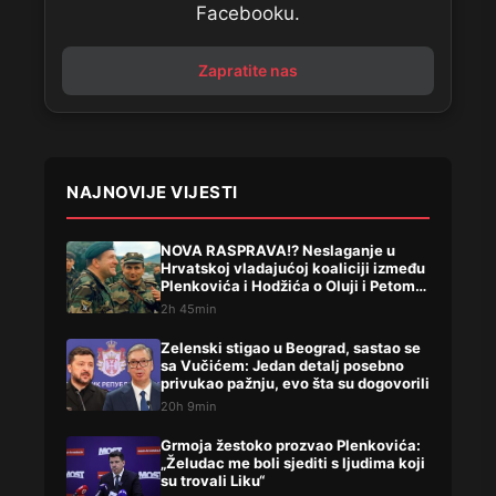
Facebooku.
Zapratite nas
NAJNOVIJE VIJESTI
NOVA RASPRAVA!? Neslaganje u
Hrvatskoj vladajućoj koaliciji između
Plenkovića i Hodžića o Oluji i Petom
korpusu ARBIH!
2h 45min
Zelenski stigao u Beograd, sastao se
sa Vučićem: Jedan detalj posebno
privukao pažnju, evo šta su dogovorili
20h 9min
Grmoja žestoko prozvao Plenkovića:
„Želudac me boli sjediti s ljudima koji
su trovali Liku“