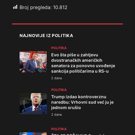
Broj pregleda:
10.812
NAJNOVIJE IZ POLITIKA
POLITIKA
Evo šta piše u zahtjevu
dvostranačkih američkih
senatora za ponovno uvođenje
sankcija političarima u RS-u
2 dana
POLITIKA
Trump izdao kontroverznu
naredbu: Vrhovni sud već ju je
jednom srušio
2 dana
POLITIKA