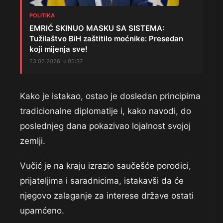
POLITIKA
EMRIĆ SKINUO MASKU SA SISTEMA:
Tužilaštvo BiH zaštitilo moćnike: Presedan
koji mijenja sve!
23.02.2026. u 05:37
Kako je istakao, ostao je dosledan principima
tradicionalne diplomatije i, kako navodi, do
poslednjeg dana pokazivao lojalnost svojoj
zemlji.
Vučić je na kraju izrazio saučešće porodici,
prijateljima i saradnicima, istakavši da će
njegovo zalaganje za interese države ostati
upamćeno.