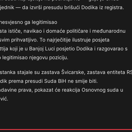
jednik — da izvrši presudu brišući Dodika iz registra.
nesvjesno ga legitimisao
ta ističe, navikao i domaće političare i međunarodnu
 prihvatljivo. To najrječitije ilustruje posjeta
ja koji je u Banjoj Luci posjetio Dodika i razgovarao s
legitimisao njegovu poziciju.
stanka stajale su zastava Švicarske, zastava entiteta RS
dik prema presudi Suda BiH ne smije biti.
vladavine prava, pokazat će reakcija Osnovnog suda u
vić.