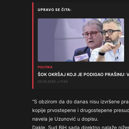
UPRAVO SE ČITA:
POLITIKA
ŠOK OKRŠAJ KOJI JE PODIGAO PRAŠINU: Vuči
03.03.2026. u 11:04
“S obzirom da do danas nisu izvršene pra
kopije prvostepene i drugostepene presud
navela je Uzunović u dopisu.
Dakle, Sud BiH sada direktno nalaže niže