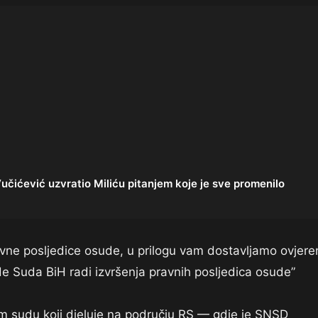
ćević uzvratio Miliću pitanjem koje je sve promenilo
vne posljedice osude, u prilogu vam dostavljamo ovjere
e Suda BiH radi izvršenja pravnih posljedica osude”
m sudu koji djeluje na području RS — gdje je SNSD