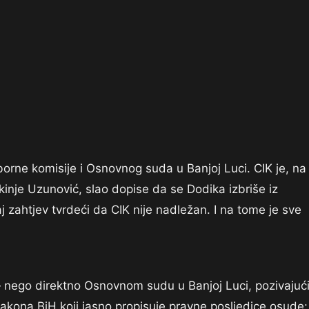
borne komisije i Osnovnog suda u Banjoj Luci. CIK je, na
kinje Uzunović, slao dopise da se Dodika izbriše iz
j zahtjev tvrdeći da CIK nije nadležan. I na tome je sve
— nego direktno Osnovnom sudu u Banjoj Luci, pozivajuć
 zakona BiH koji jasno propisuje pravne posljedice osude: