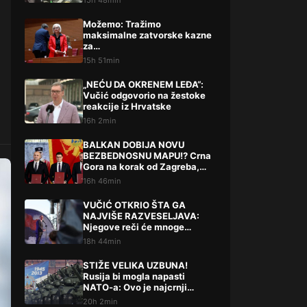
15h 48min
Možemo: Tražimo
maksimalne zatvorske kazne
za…
15h 51min
„NEĆU DA OKRENEM LEĐA“:
Vučić odgovorio na žestoke
reakcije iz Hrvatske
16h 2min
BALKAN DOBIJA NOVU
BEZBEDNOSNU MAPU!? Crna
Gora na korak od Zagreba,
Tirane i Prištine – detalji koji
16h 46min
su podigli prašinu
VUČIĆ OTKRIO ŠTA GA
NAJVIŠE RAZVESELJAVA:
Njegove reči će mnoge
iznenaditi!
18h 44min
STIŽE VELIKA UZBUNA!
Rusija bi mogla napasti
NATO-a: Ovo je najcrnji
scenarij
20h 2min