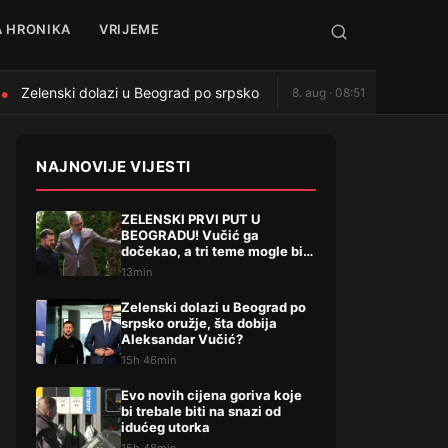
 HRONIKA
VRIJEME
Zelenski dolazi u Beograd po srpsko oružje, šta dobija Aleksandar
8. aug · 08:51
NAJNOVIJE VIJESTI
ZELENSKI PRVI PUT U
BEOGRADU! Vučić ga
dočekao, a tri teme mogle bi
da promene mnogo toga
13min
Zelenski dolazi u Beograd po
srpsko oružje, šta dobija
Aleksandar Vučić?
15h 46min
Evo novih cijena goriva koje
bi trebale biti na snazi od
idućeg utorka