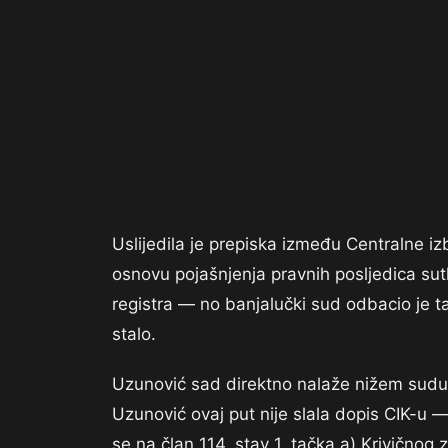
Uslijedila je prepiska između Centralne iz
osnovu pojašnjenja pravnih posljedica sut
registra — no banjalučki sud odbacio je ta
stalo.
Uzunović sad direktno nalaže nižem sudu
Uzunović ovaj put nije slala dopis CIK-u 
se na član 114, stav 1, tačka a) Krivičnog