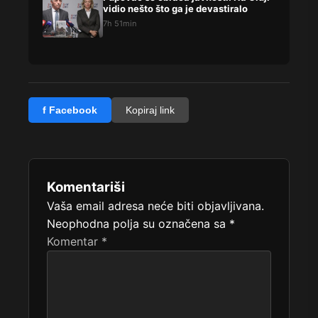
vidio nešto što ga je devastiralo
7h 51min
f Facebook
Kopiraj link
Komentariši
Vaša email adresa neće biti objavljivana.
Neophodna polja su označena sa
*
Komentar
*