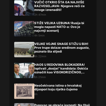
VUČIĆ OTKRIO ŠTA GA NAJVIŠE
RAZVESELJAVA: Njegove reči će
mnoge iznenaditi!
2h 47min
STIŽE VELIKA UZBUNA! Rusija bi
mogla napasti NATO-a: Ovo je
najcrnji scenarij
4h 5min
VELIKE VOJNE SNAGE STIŽU U BiH!
Prve trupe dolaze sredinom augusta,
poznato šta slijedi
4h 22min
HAOS U REDOVIMA BLOKADERA!
Isplivali „dosijei“ kandidata: Đokića
označili kao VISOKORIZIČNOG,
Lompara potpuno precrtali
5h 21min
Neočekivana istina o hrvatskoj
dijaspori koju rijetko čujemo
6h
Pupovac se obraća javnosti: Na Oluji