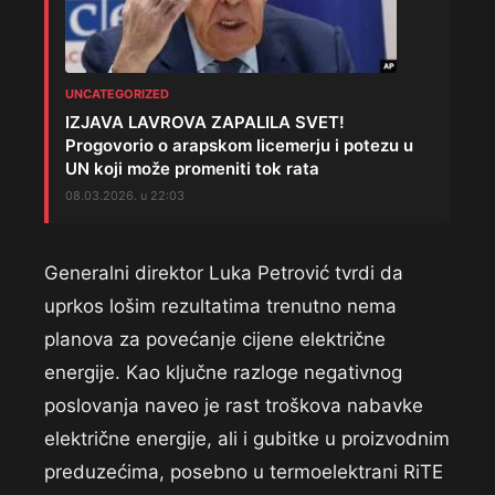
UNCATEGORIZED
IZJAVA LAVROVA ZAPALILA SVET!
Progovorio o arapskom licemerju i potezu u
UN koji može promeniti tok rata
08.03.2026. u 22:03
Generalni direktor Luka Petrović tvrdi da
uprkos lošim rezultatima trenutno nema
planova za povećanje cijene električne
energije. Kao ključne razloge negativnog
poslovanja naveo je rast troškova nabavke
električne energije, ali i gubitke u proizvodnim
preduzećima, posebno u termoelektrani RiTE