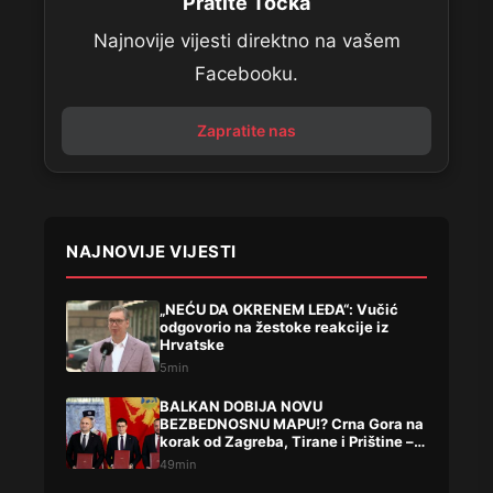
Pratite Točka
Najnovije vijesti direktno na vašem
Facebooku.
Zapratite nas
NAJNOVIJE VIJESTI
„NEĆU DA OKRENEM LEĐA“: Vučić
odgovorio na žestoke reakcije iz
Hrvatske
5min
BALKAN DOBIJA NOVU
BEZBEDNOSNU MAPU!? Crna Gora na
korak od Zagreba, Tirane i Prištine –
detalji koji su podigli prašinu
49min