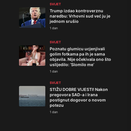
SVIJET
Trump izdao kontroverznu
naredbu: Vrhovni sud već ju je
jednom srušio
1 dan
SVIJET
Poznatu glumicu ucjenjivali
golim fotkama pa ih je sama
objavila. Nije očekivala ono što
uslijedilo: ‘Slomilo me‘
1 dan
SVIJET
STIŽU DOBRE VIJESTI! Nakon
pregovora SAD-a i Irana
postignut dogovor o novom
potezu
1 dan