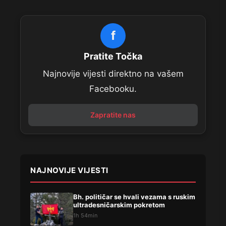
f
Pratite Točka
Najnovije vijesti direktno na vašem
Facebooku.
Zapratite nas
NAJNOVIJE VIJESTI
Bh. političar se hvali vezama s ruskim
ultradesničarskim pokretom
1h 54min