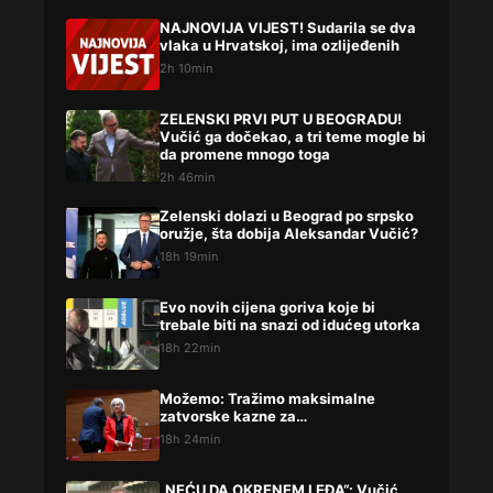
NAJNOVIJA VIJEST! Sudarila se dva
vlaka u Hrvatskoj, ima ozlijeđenih
2h 10min
ZELENSKI PRVI PUT U BEOGRADU!
Vučić ga dočekao, a tri teme mogle bi
da promene mnogo toga
2h 46min
Zelenski dolazi u Beograd po srpsko
oružje, šta dobija Aleksandar Vučić?
18h 19min
Evo novih cijena goriva koje bi
trebale biti na snazi od idućeg utorka
18h 22min
Možemo: Tražimo maksimalne
zatvorske kazne za…
18h 24min
„NEĆU DA OKRENEM LEĐA“: Vučić