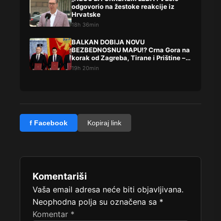
odgovorio na žestoke reakcije iz
Hrvatske
18h 36min
BALKAN DOBIJA NOVU
BEZBEDNOSNU MAPU!? Crna Gora na
korak od Zagreba, Tirane i Prištine –
detalji koji su podigli prašinu
19h 20min
f Facebook
Kopiraj link
Komentariši
Vaša email adresa neće biti objavljivana.
Neophodna polja su označena sa
*
Komentar
*