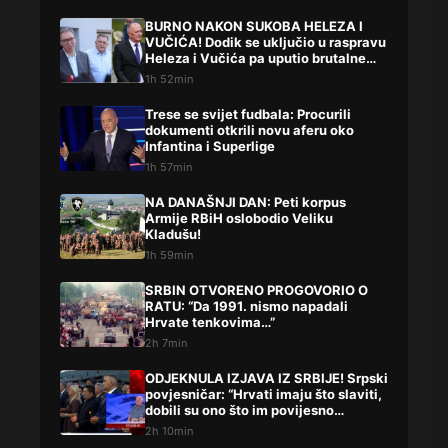
BURNO NAKON SUKOBA HELEZA I
VUČIĆA! Dodik se uključio u raspravu
Heleza i Vučića pa uputio brutalne
uvrede
1h 52min
Trese se svijet fudbala: Procurili
dokumenti otkrili novu aferu oko
Infantina i Superlige
1h 57min
NA DANAŠNJI DAN: Peti korpus
Armije RBiH oslobodio Veliku
Kladušu!
1h 59min
SRBIN OTVORENO PROGOVORIO O
RATU: “Da 1991. nismo napadali
Hrvate tenkovima…”
2h 7min
ODJEKNULA IZJAVA IZ SRBIJE! Srpski
povjesničar: “Hrvati imaju što slaviti,
dobili su ono što im povijesno
pripada”
2h 10min