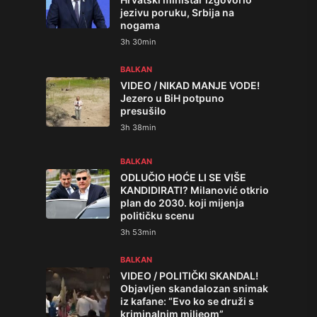
jezivu poruku, Srbija na
nogama
3h 30min
BALKAN
VIDEO / NIKAD MANJE VODE!
Jezero u BiH potpuno
presušilo
3h 38min
BALKAN
ODLUČIO HOĆE LI SE VIŠE
KANDIDIRATI? Milanović otkrio
plan do 2030. koji mijenja
političku scenu
3h 53min
BALKAN
VIDEO / POLITIČKI SKANDAL!
Objavljen skandalozan snimak
iz kafane: “Evo ko se druži s
kriminalnim miljeom”