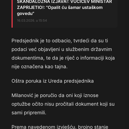
SKANDALOZNA IZJAVA!: VUČIĆEV MINISTAR
ZAPRIJETIO!: "Opalit ću šamar ustaškom
govedu"
16.03.2026. u 15:54
Predsjednik je to odbacio, tvrdeći da su ti
podaci već objavljeni u službenim državnim
dokumentima, te da je riječ o informaciji koja
nije označena kao tajna.
Oštra poruka iz Ureda predsjednika
Milanović je poručio da oni koji iznose
optužbe očito nisu pročitali dokument koji su
sami pripremili.
Prema navedenom izvješću, brojno stanje