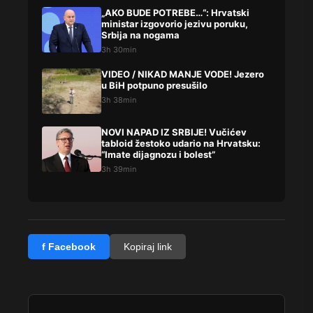
„AKO BUDE POTREBE…“: Hrvatski
ministar izgovorio jezivu poruku,
Srbija na nogama
3h 30min
VIDEO / NIKAD MANJE VODE! Jezero
u BiH potpuno presušilo
3h 38min
NOVI NAPAD IZ SRBIJE! Vučićev
tabloid žestoko udario na Hrvatsku:
“Imate dijagnozu i bolest”
3h 39min
f Facebook
Kopiraj link