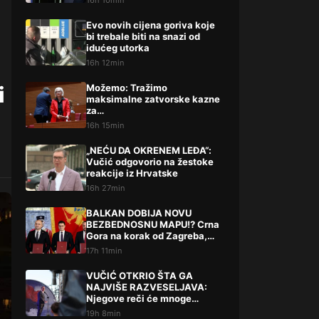
16h 10min
Evo novih cijena goriva koje
bi trebale biti na snazi od
idućeg utorka
16h 12min
i
Možemo: Tražimo
maksimalne zatvorske kazne
za…
16h 15min
„NEĆU DA OKRENEM LEĐA“:
Vučić odgovorio na žestoke
reakcije iz Hrvatske
16h 27min
BALKAN DOBIJA NOVU
BEZBEDNOSNU MAPU!? Crna
Gora na korak od Zagreba,
Tirane i Prištine – detalji koji
17h 11min
su podigli prašinu
VUČIĆ OTKRIO ŠTA GA
NAJVIŠE RAZVESELJAVA:
Njegove reči će mnoge
iznenaditi!
19h 8min