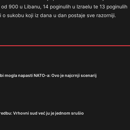
e od 900 u Libanu, 14 poginulih u Izraelu te 13 poginulih
i o sukobu koji iz dana u dan postaje sve razorniji.
i mogla napasti NATO-a: Ovo je najcrnji scenarij
edbu: Vrhovni sud već ju je jednom srušio