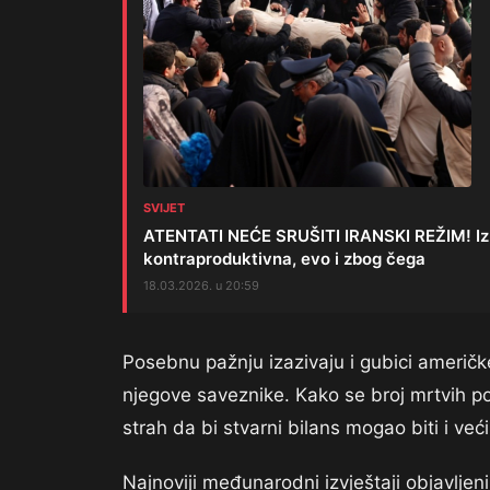
SVIJET
ATENTATI NEĆE SRUŠITI IRANSKI REŽIM! Izrae
kontraproduktivna, evo i zbog čega
18.03.2026. u 20:59
Posebnu pažnju izazivaju i gubici američk
njegove saveznike. Kako se broj mrtvih pov
strah da bi stvarni bilans mogao biti i ve
Najnoviji međunarodni izvještaji objavljen