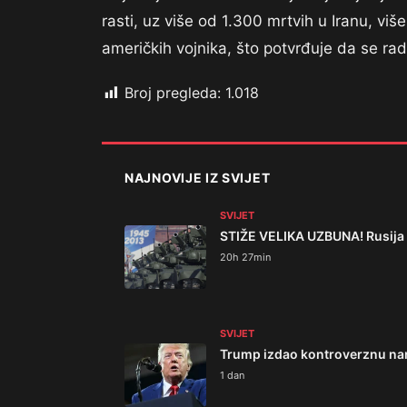
rasti, uz više od 1.300 mrtvih u Iranu, viš
američkih vojnika, što potvrđuje da se rad
Broj pregleda:
1.018
NAJNOVIJE IZ SVIJET
SVIJET
STIŽE VELIKA UZBUNA! Rusija b
20h 27min
SVIJET
Trump izdao kontroverznu nar
1 dan