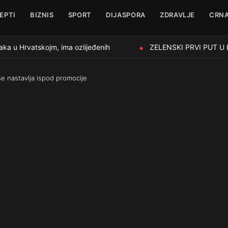
EPTI
BIZNIS
SPORT
DIJASPORA
ZDRAVLJE
CRNA
a u Hrvatskojm, ima ozlijeđenih
ZELENSKI PRVI PUT U BE
●
se nastavlja ispod promocije