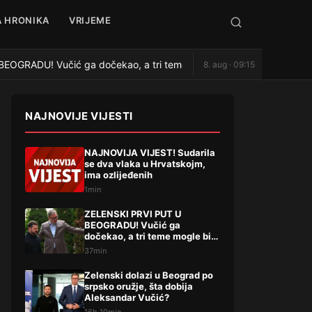
 HRONIKA
VRIJEME
OGRADU! Vučić ga dočekao, a tri teme mogle bi da promene mnog
8. aug · 09:15
NAJNOVIJE VIJESTI
NAJNOVIJA VIJEST! Sudarila
se dva vlaka u Hrvatskojm,
ima ozlijeđenih
1min
ZELENSKI PRVI PUT U
BEOGRADU! Vučić ga
dočekao, a tri teme mogle bi
da promene mnogo toga
37min
Zelenski dolazi u Beograd po
srpsko oružje, šta dobija
Aleksandar Vučić?