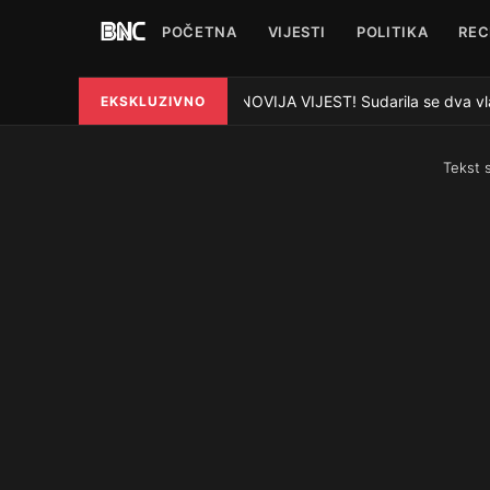
POČETNA
VIJESTI
POLITIKA
REC
NAJNOVIJA VIJEST! Sudarila se dva vlak
EKSKLUZIVNO
●
Tekst 