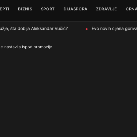
EPTI
BIZNIS
SPORT
DIJASPORA
ZDRAVLJE
CRNA
je, šta dobija Aleksandar Vučić?
Evo novih cijena goriva k
●
se nastavlja ispod promocije