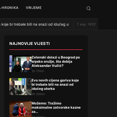
 HRONIKA
VRIJEME
oje bi trebale biti na snazi od idućeg utorka
Možemo: Tra
7. aug · 19:22
●
NAJNOVIJE VIJESTI
Zelenski dolazi u Beograd po
srpsko oružje, šta dobija
Aleksandar Vučić?
2h 17min
Evo novih cijena goriva koje
bi trebale biti na snazi od
idućeg utorka
2h 20min
Možemo: Tražimo
maksimalne zatvorske kazne
za…