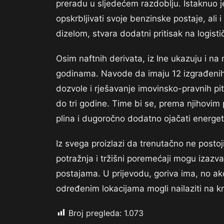
preradu u sljedećem razdoblju. Istaknuo je
opskrbljivati svoje benzinske postaje, ali
dizelom, stvara dodatni pritisak na logisti
Osim naftnih derivata, iz Ine ukazuju i 
godinama. Navode da imaju 12 izgrađenih i
dozvole i rješavanje imovinsko-pravnih pit
do tri godine. Time bi se, prema njihovi
plina i dugoročno dodatno ojačati energet
Iz svega proizlazi da trenutačno ne postoj
potražnja i tržišni poremećaji mogu izaz
postajama. U prijevodu, goriva ima, no ako
određenim lokacijama mogli nailaziti na k
Broj pregleda:
1.073