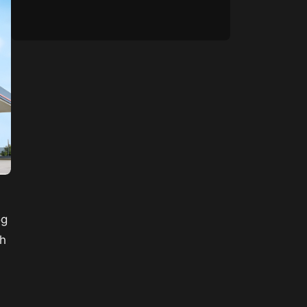
og
ih