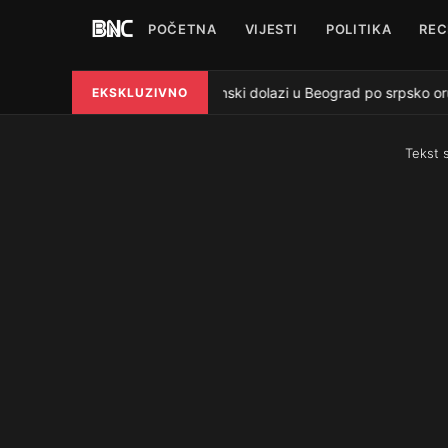
POČETNA
VIJESTI
POLITIKA
REC
Zelenski dolazi u Beograd po srpsko oruž
EKSKLUZIVNO
●
Tekst 