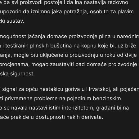
 da svi proizvodi postoje i da Ina nastavlja redovno
 i upozorio da iznimno jaka potražnja, osobito za plavim
čki sustav.
na mogućnost jačanja domaće proizvodnje plina u naredni
 testiranih plinskih bušotina na kopnu koje bi, uz brže
anja, mogle biti uključene u proizvodnju u roku od dvije
m procjenama, mogao zaustaviti pad domaće proizvodnje
ska sigurnost.
i signal za opću nestašicu goriva u Hrvatskoj, ali pojača
vati privremene probleme na pojedinim benzinskim
 se navala nastavi istim intenzitetom, građani bi na
raće prekide u dostupnosti nekih derivata.