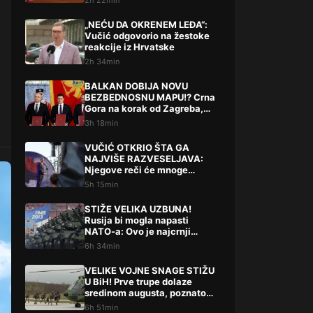
2h 22min
„NEĆU DA OKRENEM LEĐA“:
Vučić odgovorio na žestoke
reakcije iz Hrvatske
2h 34min
BALKAN DOBIJA NOVU
BEZBEDNOSNU MAPU!? Crna
Gora na korak od Zagreba,
Tirane i Prištine – detalji koji
3h 18min
su podigli prašinu
VUČIĆ OTKRIO ŠTA GA
NAJVIŠE RAZVESELJAVA:
Njegove reči će mnoge
iznenaditi!
5h 15min
STIŽE VELIKA UZBUNA!
Rusija bi mogla napasti
NATO-a: Ovo je najcrnji
scenarij
6h 34min
VELIKE VOJNE SNAGE STIŽU
U BiH! Prve trupe dolaze
sredinom augusta, poznato
šta slijedi
6h 51min