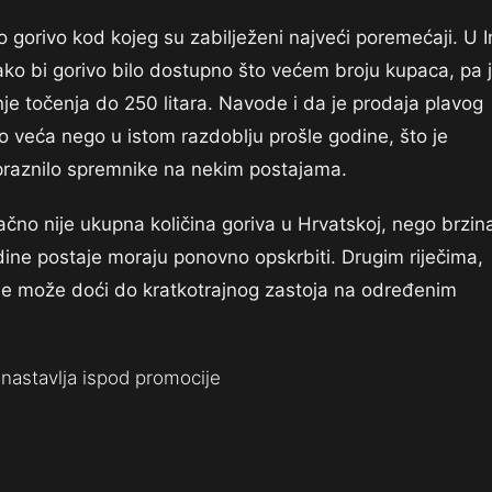
 gorivo kod kojeg su zabilježeni najveći poremećaji. U I
ko bi gorivo bilo dostupno što većem broju kupaca, pa 
e točenja do 250 litara. Navode i da je prodaja plavog
 veća nego u istom razdoblju prošle godine, što je
 praznilo spremnike na nekim postajama.
ačno nije ukupna količina goriva u Hrvatskoj, nego brzin
ine postaje moraju ponovno opskrbiti. Drugim riječima,
ale može doći do kratkotrajnog zastoja na određenim
nastavlja ispod promocije