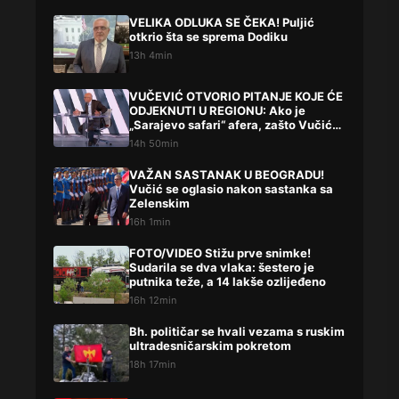
VELIKA ODLUKA SE ČEKA! Puljić
otkrio šta se sprema Dodiku
13h 4min
VUČEVIĆ OTVORIO PITANJE KOJE ĆE
ODJEKNUTI U REGIONU: Ako je
„Sarajevo safari“ afera, zašto Vučića
niste procesuirali?!
14h 50min
VAŽAN SASTANAK U BEOGRADU!
Vučić se oglasio nakon sastanka sa
Zelenskim
16h 1min
FOTO/VIDEO Stižu prve snimke!
Sudarila se dva vlaka: šestero je
putnika teže, a 14 lakše ozlijeđeno
16h 12min
Bh. političar se hvali vezama s ruskim
ultradesničarskim pokretom
18h 17min