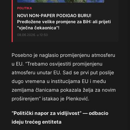
POLITIKA
NOVI NON-PAPER PODIGAO BURU!
Predložene velike promjene za BiH: ali prijeti
"vječna čekaonica"!
08.06.2026. u 12:50
Posebno je naglasio promijenjenu atmosferu
u EU. “Trebamo osvijestiti promijenjenu
atmosferu unutar EU. Sad se prvi put poslije
dugo vremena u institucijama EU i među
zemljama članicama pokazala želja za novim
proširenjem” istakao je Plenković.
“Politički napor za vidljivost” — odbacio
ideju trećeg entiteta