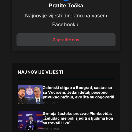
Pratite Točka
Najnovije vijesti direktno na vašem
Facebooku.
Zapratite nas
NAJNOVIJE VIJESTI
Zelenski stigao u Beograd, sastao se
sa Vučićem: Jedan detalj posebno
privukao pažnju, evo šta su dogovorili
11h 55min
Grmoja žestoko prozvao Plenkovića:
„Želudac me boli sjediti s ljudima koji
su trovali Liku“
12h 36min