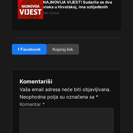
NAJNOVIJA VIJEST! Sudarila se dva
vlaka u Hrvatskoj, ima ozlijeđenih
18h 33min
f Facebook
Kopiraj link
Komentariši
Vaša email adresa neće biti objavljivana.
Neophodna polja su označena sa
*
Komentar
*