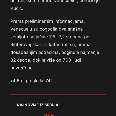
prijateljskom narodu Venecuele“, poručio je
Vučić.
Prema preliminarnim informacijama,
Venecuelu su pogodila dva snažna
zemljotresa jačine 7,5 i 7,2 stepena po
Rihterovoj skali. U katastrofi su, prema
dosadašnjim podacima, poginule najmanje
32 osobe, dok je više od 700 ljudi
povređeno.
Broj pregleda:
742
NAJNOVIJE IZ SRBIJA
SRBIJA