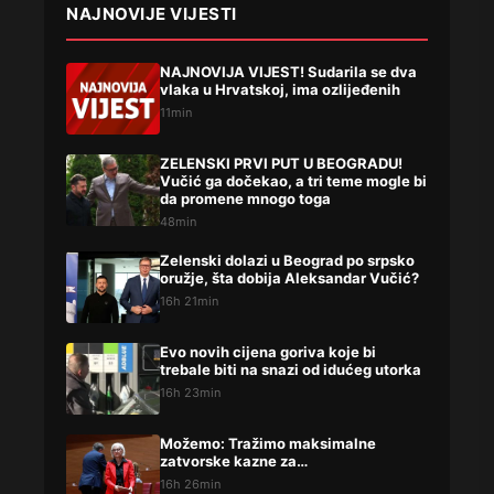
NAJNOVIJE VIJESTI
NAJNOVIJA VIJEST! Sudarila se dva
vlaka u Hrvatskoj, ima ozlijeđenih
11min
ZELENSKI PRVI PUT U BEOGRADU!
Vučić ga dočekao, a tri teme mogle bi
da promene mnogo toga
48min
Zelenski dolazi u Beograd po srpsko
oružje, šta dobija Aleksandar Vučić?
16h 21min
Evo novih cijena goriva koje bi
trebale biti na snazi od idućeg utorka
16h 23min
Možemo: Tražimo maksimalne
zatvorske kazne za…
16h 26min