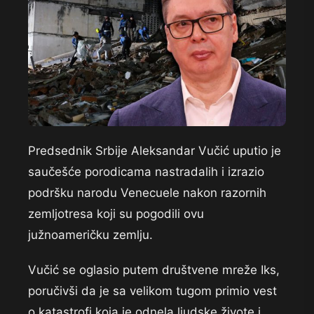
Predsednik Srbije Aleksandar Vučić uputio je
saučešće porodicama nastradalih i izrazio
podršku narodu Venecuele nakon razornih
zemljotresa koji su pogodili ovu
južnoameričku zemlju.
Vučić se oglasio putem društvene mreže Iks,
poručivši da je sa velikom tugom primio vest
o katastrofi koja je odnela ljudske živote i