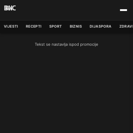
VIJESTI
RECEPTI
SPORT
BIZNIS
DIJASPORA
ZDRAV
Tekst se nastavlja ispod promocije