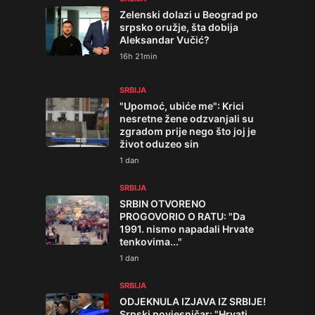
Zelenski dolazi u Beograd po
srpsko oružje, šta dobija
Aleksandar Vučić?
16h 21min
SRBIJA
"Upomoć, ubiće me": Krici
nesretne žene odzvanjali su
zgradom prije nego što joj je
život oduzeo sin
1 dan
SRBIJA
SRBIN OTVORENO
PROGOVORIO O RATU: "Da
1991. nismo napadali Hrvate
tenkovima..."
1 dan
SRBIJA
ODJEKNULA IZJAVA IZ SRBIJE!
Srpski povjesničar: "Hrvati