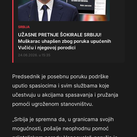
SRBIJA
UŽASNE PRETNJE ŠOKIRALE SRBIJU!
Muškarac uhapšen zbog poruka upućenih
Vučiću i njegovoj porodici
24.06.2026. u 15:35
Predsednik je posebnu poruku podrške
uputio spasiocima i svim službama koje
učestvuju u akcijama spasavanja i pružanja
pomoći ugroženom stanovništvu.
„Srbija je spremna da, u granicama svojih
mogućnosti, pošalje neophodnu pomoć