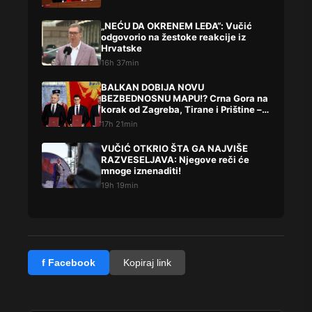
„NEĆU DA OKRENEM LEĐA“: Vučić
odgovorio na žestoke reakcije iz
Hrvatske
16h 37min
BALKAN DOBIJA NOVU
BEZBEDNOSNU MAPU!? Crna Gora na
korak od Zagreba, Tirane i Prištine –
detalji koji su podigli prašinu
17h 21min
VUČIĆ OTKRIO ŠTA GA NAJVIŠE
RAZVESELJAVA: Njegove reči će
mnoge iznenaditi!
19h 19min
f Facebook
Kopiraj link