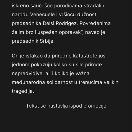
iskreno saučešće porodicama stradalih,
narodu Venecuele i vršiocu dužnosti
predsednika Delsi Rodrigez. Povređenima
želim brz i uspešan oporavak“, naveo je
predsednik Srbije.
On je istakao da prirodne katastrofe još
jednom pokazuju koliko su sile prirode
nepredvidive, ali i koliko je važna
međunarodna solidarnost u trenucima velikih
tragedija.
Tekst se nastavlja ispod promocije