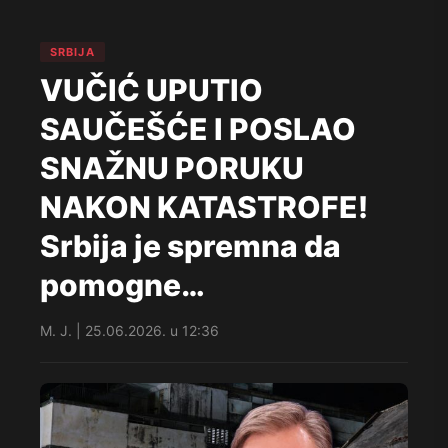
SRBIJA
VUČIĆ UPUTIO
SAUČEŠĆE I POSLAO
SNAŽNU PORUKU
NAKON KATASTROFE!
Srbija je spremna da
pomogne…
M. J. | 25.06.2026. u 12:36