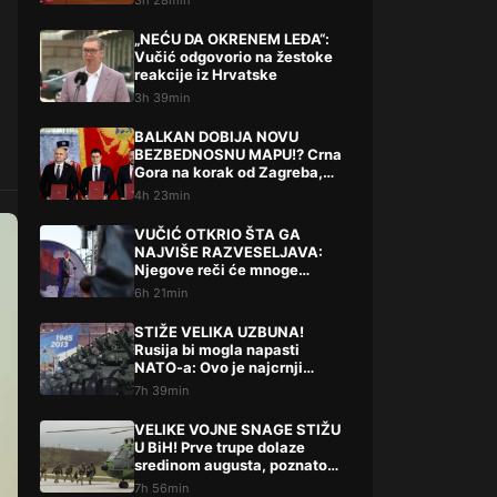
3h 28min
„NEĆU DA OKRENEM LEĐA“:
Vučić odgovorio na žestoke
reakcije iz Hrvatske
3h 39min
BALKAN DOBIJA NOVU
BEZBEDNOSNU MAPU!? Crna
Gora na korak od Zagreba,
Tirane i Prištine – detalji koji
4h 23min
su podigli prašinu
VUČIĆ OTKRIO ŠTA GA
NAJVIŠE RAZVESELJAVA:
Njegove reči će mnoge
iznenaditi!
6h 21min
STIŽE VELIKA UZBUNA!
Rusija bi mogla napasti
NATO-a: Ovo je najcrnji
scenarij
7h 39min
VELIKE VOJNE SNAGE STIŽU
U BiH! Prve trupe dolaze
sredinom augusta, poznato
šta slijedi
7h 56min