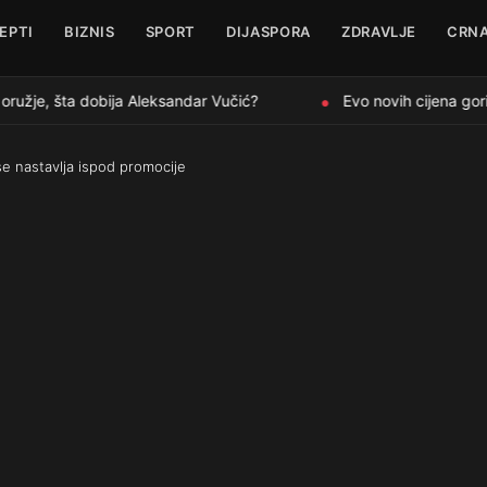
EPTI
BIZNIS
SPORT
DIJASPORA
ZDRAVLJE
CRNA
ružje, šta dobija Aleksandar Vučić?
Evo novih cijena goriv
●
se nastavlja ispod promocije