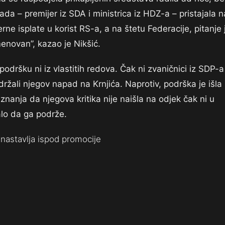
a – premijer iz SDA i ministrica iz HDZ-a – pristajala n
e isplate u korist RS-a, a na štetu Federacije, pitanje 
imenovan”, kazao je Nikšić.
odršku ni iz vlastitih redova. Čak ni zvaničnici iz SDP-a 
držali njegov napad na Krnjića. Naprotiv, podrška je išla
znanja da njegova kritika nije naišla na odjek čak ni u
alo da ga podrže.
nastavlja ispod promocije