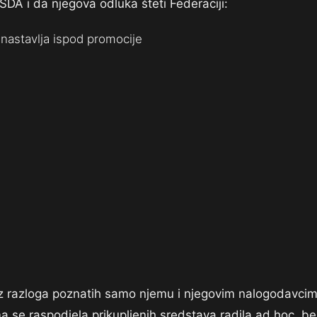
 SDA i da njegova odluka šteti Federaciji:
nastavlja ispod promocije
 iz razloga poznatih samo njemu i njegovim nalogodavci
a se raspodjela prikupljenih sredstava radila ad hoc, be