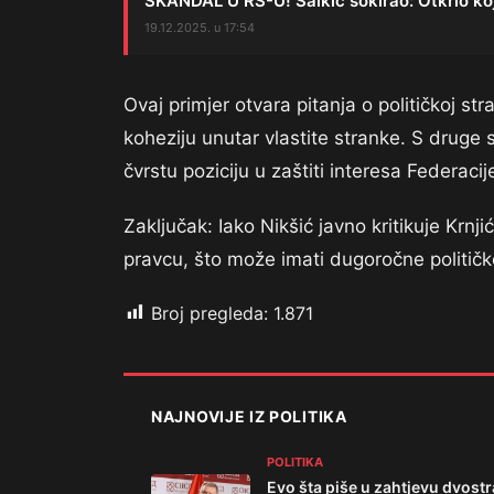
SKANDAL U RS-U! Salkić šokirao: Otkrio ko
19.12.2025. u 17:54
Ovaj primjer otvara pitanja o političkoj st
koheziju unutar vlastite stranke. S druge 
čvrstu poziciju u zaštiti interesa Federaci
Zaključak: Iako Nikšić javno kritikuje Krnj
pravcu, što može imati dugoročne političk
Broj pregleda:
1.871
NAJNOVIJE IZ POLITIKA
POLITIKA
Evo šta piše u zahtjevu dvos