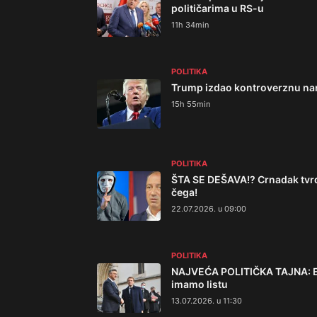
političarima u RS-u
11h 34min
POLITIKA
Trump izdao kontroverznu nar
15h 55min
POLITIKA
ŠTA SE DEŠAVA!? Crnadak tvrdi
čega!
22.07.2026. u 09:00
POLITIKA
NAJVEĆA POLITIČKA TAJNA: Evo
imamo listu
13.07.2026. u 11:30