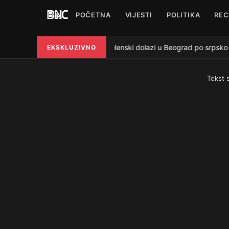
POČETNA
VIJESTI
POLITIKA
REC
Zelenski dolazi u Beograd po srpsko o
EKSKLUZIVNO
●
Tekst 