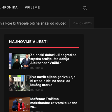
 HRONIKA
VRIJEME
a koje bi trebale biti na snazi od idućeg utorka
Možemo: T
7. aug · 20:28
●
NAJNOVIJE VIJESTI
Zelenski dolazi u Beograd po
srpsko oružje, šta dobija
Aleksandar Vučić?
3h 23min
Evo novih cijena goriva koje
bi trebale biti na snazi od
idućeg utorka
3h 25min
Možemo: Tražimo
maksimalne zatvorske kazne
za…