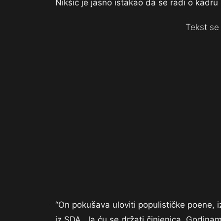
Nikšić je jasno istakao da se radi o kadru
Tekst se 
“On pokušava uloviti populističke poene,
iz SDA. Ja ću se držati činjenica. Godinam