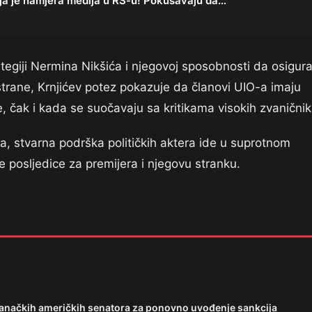
ja je namjera medija u RS-u! Pokušavaju da…
rategiji Nermina Nikšića i njegovoj sposobnosti da osigur
strane, Krnjićev potez pokazuje da članovi UIO-a imaju
je, čak i kada se suočavaju sa kritikama visokih zvaničnik
ića, stvarna podrška političkih aktera ide u suprotnom
e posljedice za premijera i njegovu stranku.
tranačkih američkih senatora za ponovno uvođenje sankcija