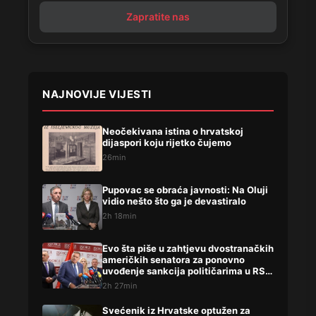
Zapratite nas
NAJNOVIJE VIJESTI
Neočekivana istina o hrvatskoj
dijaspori koju rijetko čujemo
26min
Pupovac se obraća javnosti: Na Oluji
vidio nešto što ga je devastiralo
2h 18min
Evo šta piše u zahtjevu dvostranačkih
američkih senatora za ponovno
uvođenje sankcija političarima u RS-
u
2h 27min
Svećenik iz Hrvatske optužen za