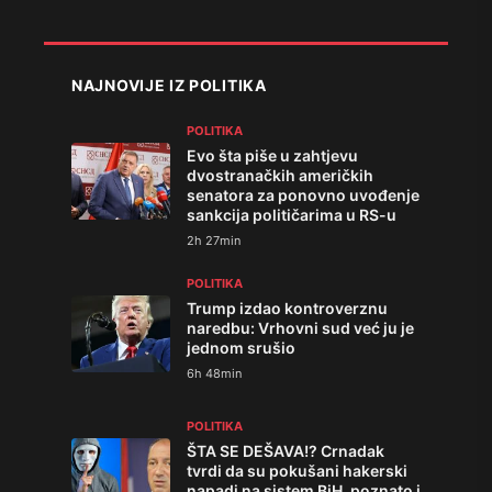
NAJNOVIJE IZ POLITIKA
POLITIKA
Evo šta piše u zahtjevu
dvostranačkih američkih
senatora za ponovno uvođenje
sankcija političarima u RS-u
2h 27min
POLITIKA
Trump izdao kontroverznu
naredbu: Vrhovni sud već ju je
jednom srušio
6h 48min
POLITIKA
ŠTA SE DEŠAVA!? Crnadak
tvrdi da su pokušani hakerski
napadi na sistem BiH, poznato i