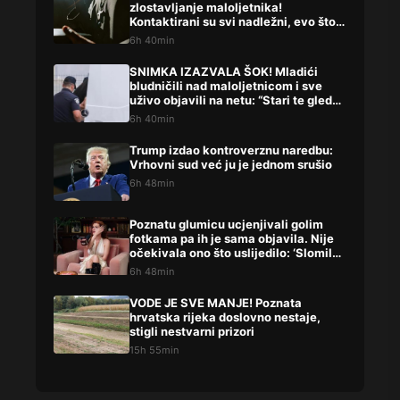
zlostavljanje maloljetnika!
Kontaktirani su svi nadležni, evo što
su rekli
6h 40min
SNIMKA IZAZVALA ŠOK! Mladići
bludničili nad maloljetnicom i sve
uživo objavili na netu: “Stari te gleda
u lajvu”
6h 40min
Trump izdao kontroverznu naredbu:
Vrhovni sud već ju je jednom srušio
6h 48min
Poznatu glumicu ucjenjivali golim
fotkama pa ih je sama objavila. Nije
očekivala ono što uslijedilo: ‘Slomilo
me‘
6h 48min
VODE JE SVE MANJE! Poznata
hrvatska rijeka doslovno nestaje,
stigli nestvarni prizori
15h 55min