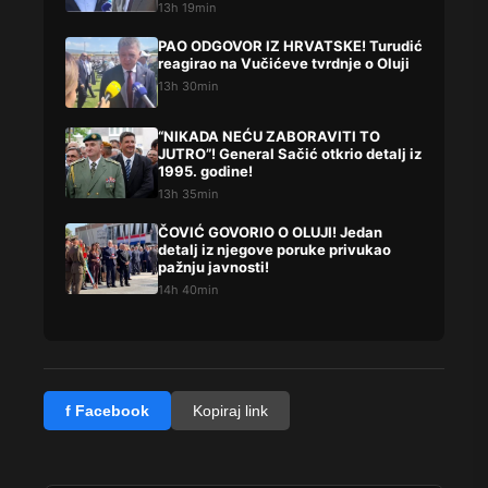
13h 19min
PAO ODGOVOR IZ HRVATSKE! Turudić
reagirao na Vučićeve tvrdnje o Oluji
13h 30min
“NIKADA NEĆU ZABORAVITI TO
JUTRO”! General Sačić otkrio detalj iz
1995. godine!
13h 35min
ČOVIĆ GOVORIO O OLUJI! Jedan
detalj iz njegove poruke privukao
pažnju javnosti!
14h 40min
f Facebook
Kopiraj link