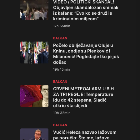
VIDEO / POLITIČKI SKANDAL!
Objavljen skandalozan snimak
iz kafane: “Evo ko se druži s
kriminalnim miljeom”
17h 55min
BALKAN
Počelo obilježavanje Oluje u
Kninu, ondje su Plenković i
Milanović! Pogledajte tko je još
došao
19h 15min
BALKAN
CRVENI METEOALARM U BIH
ZA TRI REGIJE! Temperature
idu do 42 stepena, Sladić
otkrio šta slijedi
19h 32min
BALKAN
Vučić Heleza nazvao lažovom
pa poručio: Što me, lažove