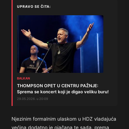
UPRAVO SE ČITA:
BALKAN
THOMPSON OPET U CENTRU PAŽNJE:
Sprema se koncert koji je digao veliku buru!
29.05.2026. u 20:09
Njezinim formalnim ulaskom u HDZ vladajuća
većina dodatno je ojačana te sada, prema