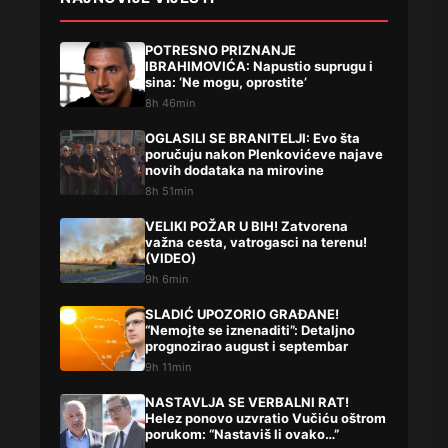
POTRESNO PRIZNANJE
IBRAHIMOVIĆA: Napustio suprugu i
sina: ‘Ne mogu, oprostite’
8h 46min
OGLASILI SE BRANITELJI: Evo šta
poručuju nakon Plenkovićeve najave
novih dodataka na mirovine
8h 51min
VELIKI POŽAR U BIH! Zatvorena
važna cesta, vatrogasci na terenu!
(VIDEO)
9h 6min
SLADIĆ UPOZORIO GRAĐANE!
“Nemojte se iznenaditi”: Detaljno
prognozirao august i septembar
9h 11min
NASTAVLJA SE VERBALNI RAT!
Helez ponovo uzvratio Vučiću oštrom
porukom: “Nastaviš li ovako…”