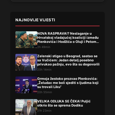
NAJNOVIJE VIJESTI
NOVA RASPRAVA!? Neslaganje u
Hrvatskoj vladajućoj koaliciji između
Plenkovića i Hodžića o Oluji i Petom
korpusu ARBIH!
2h 49min
Zelenski stigao u Beograd, sastao se
sa Vučićem: Jedan detalj posebno
privukao pažnju, evo šta su dogovorili
20h 14min
Grmoja žestoko prozvao Plenkovića:
„Želudac me boli sjediti s ljudima koji
su trovali Liku“
20h 55min
VELIKA ODLUKA SE ČEKA! Puljić
otkrio šta se sprema Dodiku
21h 23min