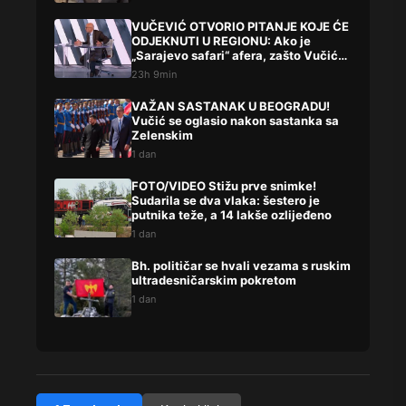
VUČEVIĆ OTVORIO PITANJE KOJE ĆE
ODJEKNUTI U REGIONU: Ako je
„Sarajevo safari“ afera, zašto Vučića
niste procesuirali?!
23h 9min
VAŽAN SASTANAK U BEOGRADU!
Vučić se oglasio nakon sastanka sa
Zelenskim
1 dan
FOTO/VIDEO Stižu prve snimke!
Sudarila se dva vlaka: šestero je
putnika teže, a 14 lakše ozlijeđeno
1 dan
Bh. političar se hvali vezama s ruskim
ultradesničarskim pokretom
1 dan