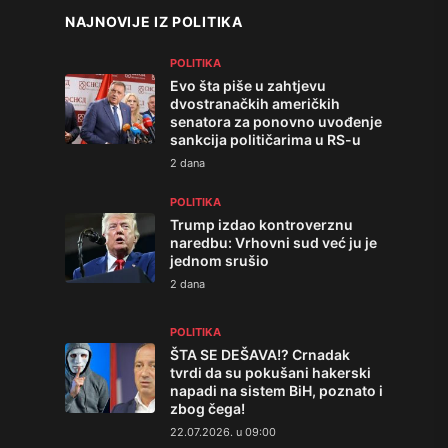
NAJNOVIJE IZ POLITIKA
POLITIKA
Evo šta piše u zahtjevu
dvostranačkih američkih
senatora za ponovno uvođenje
sankcija političarima u RS-u
2 dana
POLITIKA
Trump izdao kontroverznu
naredbu: Vrhovni sud već ju je
jednom srušio
2 dana
POLITIKA
ŠTA SE DEŠAVA!? Crnadak
tvrdi da su pokušani hakerski
napadi na sistem BiH, poznato i
zbog čega!
22.07.2026. u 09:00