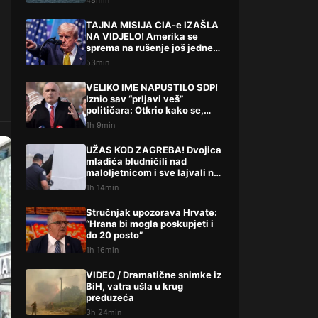
48min
TAJNA MISIJA CIA-e IZAŠLA
NA VIDJELO! Amerika se
sprema na rušenje još jedne
države
53min
VELIKO IME NAPUSTILO SDP!
Iznio sav “prljavi veš”
političara: Otkrio kako se,
kako tvrdi, radi iza leđa
1h 9min
građana
UŽAS KOD ZAGREBA! Dvojica
mladića bludničili nad
maloljetnicom i sve lajvali na
netu: “Stari te gleda u lajvu”
1h 14min
Stručnjak upozorava Hrvate:
“Hrana bi mogla poskupjeti i
do 20 posto”
1h 16min
VIDEO / Dramatične snimke iz
BiH, vatra ušla u krug
preduzeća
3h 24min