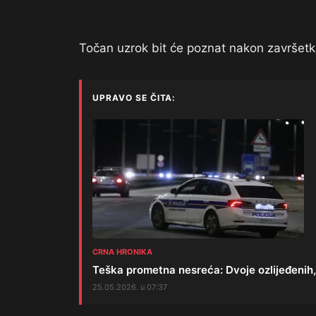
Točan uzrok bit će poznat nakon završetka
UPRAVO SE ČITA:
CRNA HRONIKA
Teška prometna nesreća: Dvoje ozlijeđenih
25.05.2026. u 07:37