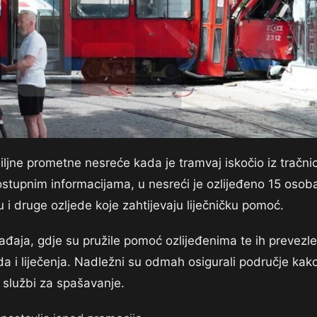
ljne prometne nesreće kada je tramvaj iskočio iz tračni
tupnim informacijama, u nesreći je ozlijeđeno 15 osob
ju i druge ozljede koje zahtijevaju liječničku pomoć.
ađaja, gdje su pružile pomoć ozlijeđenima te ih prevezle
da i liječenja. Nadležni su odmah osigurali područje kak
 službi za spašavanje.