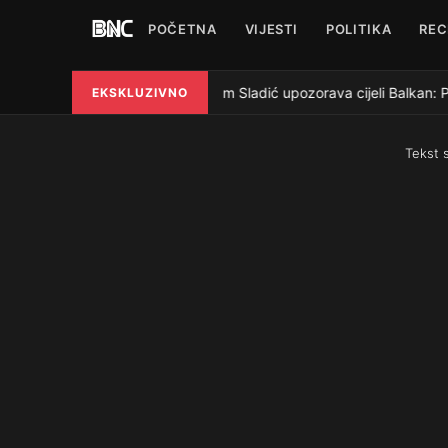
POČETNA
VIJESTI
POLITIKA
REC
Nedim Sladić upozorava cijeli Balkan: P
EKSKLUZIVNO
●
Tekst 