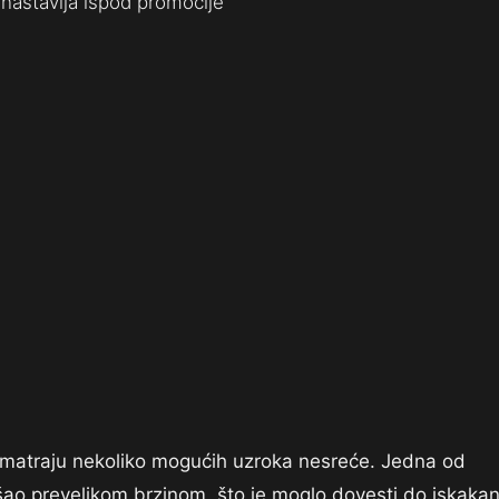
nastavlja ispod promocije
razmatraju nekoliko mogućih uzroka nesreće. Jedna od
ušao prevelikom brzinom, što je moglo dovesti do iskakan