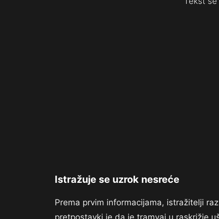
Tekst se 
Istražuje se uzrok nesreće
Prema prvim informacijama, istražitelji 
pretpostavki je da je tramvaj u raskrižje 