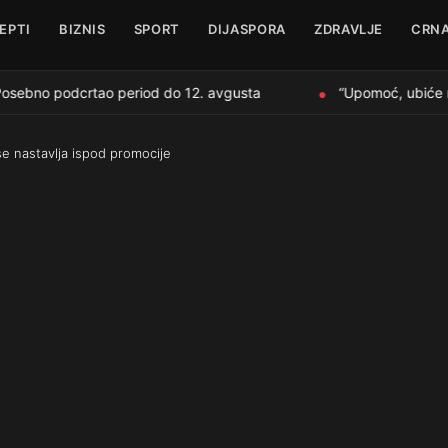
EPTI
BIZNIS
SPORT
DIJASPORA
ZDRAVLJE
CRNA
osebno podcrtao period do 12. avgusta
“Upomoć, ubiće me”
●
se nastavlja ispod promocije