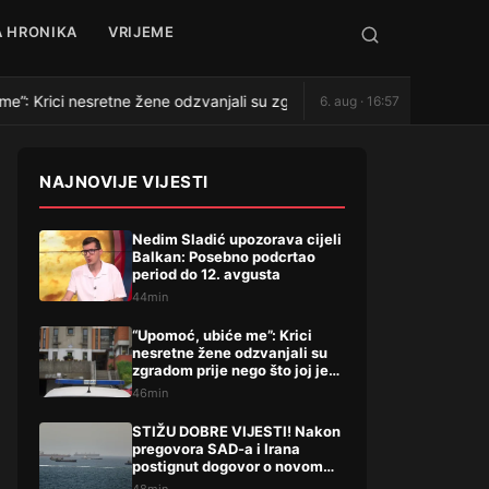
 HRONIKA
VRIJEME
: Krici nesretne žene odzvanjali su zgradom prije nego što joj je ži
6. aug · 16:57
NAJNOVIJE VIJESTI
Nedim Sladić upozorava cijeli
Balkan: Posebno podcrtao
period do 12. avgusta
44min
“Upomoć, ubiće me”: Krici
nesretne žene odzvanjali su
zgradom prije nego što joj je
život oduzeo sin
46min
STIŽU DOBRE VIJESTI! Nakon
pregovora SAD-a i Irana
postignut dogovor o novom
potezu