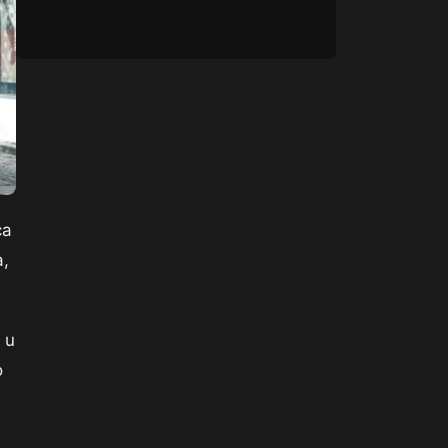
ca
a,
 u
o