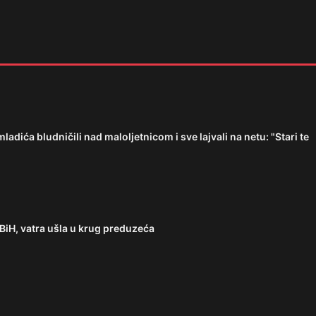
ića bludničili nad maloljetnicom i sve lajvali na netu: "Stari te
BiH, vatra ušla u krug preduzeća