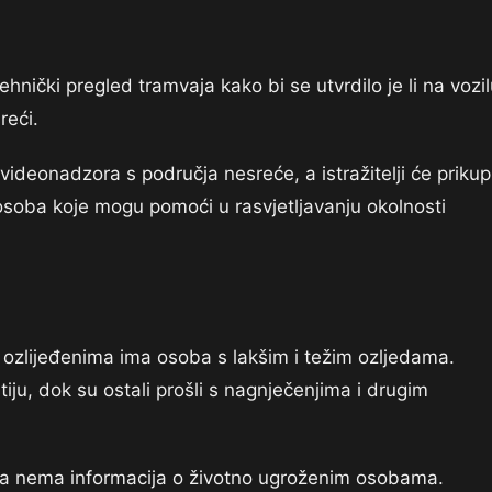
ehnički pregled tramvaja kako bi se utvrdilo je li na vozi
reći.
ideonadzora s područja nesreće, a istražitelji će prikupi
 osoba koje mogu pomoći u rasvjetljavanju okolnosti
zlijeđenima ima osoba s lakšim i težim ozljedama.
iju, dok su ostali prošli s nagnječenjima i drugim
sada nema informacija o životno ugroženim osobama.