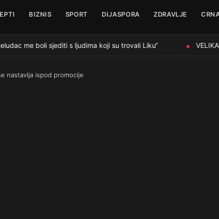
EPTI
BIZNIS
SPORT
DIJASPORA
ZDRAVLJE
CRNA
ac me boli sjediti s ljudima koji su trovali Liku“
VELIKA O
●
se nastavlja ispod promocije