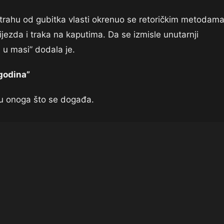
strahu od gubitka vlasti okrenuo se retoričkim metodam
vijezda i traka na kaputima. Da se izmisle unutarnji
ju u masi” dodala je.
 godina”
iju onoga što se događa.