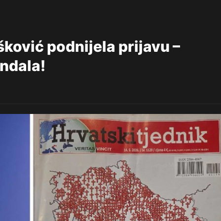
ović podnijela prijavu –
andala!