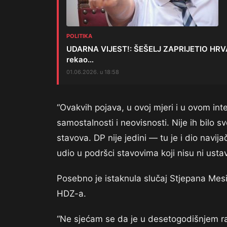
POLITIKA
UDARNA VIJEST!: ŠEŠELJ ZAPRIJETIO HRV
rekao…
01.06.2026. u 18:58
“Ovakvih pojava, u ovoj mjeri i u ovom int
samostalnosti i neovisnosti. Nije ih bilo s
stavova. DP nije jedini — tu je i dio navi
udio u podršci stavovima koji nisu ni ustavn
Posebno je istaknula slučaj Stjepana Mes
HDZ-a.
“Ne sjećam se da je u desetogodišnjem r