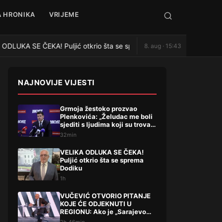
 HRONIKA
VRIJEME
DLUKA SE ČEKA! Puljić otkrio šta se sprema Dodiku
VUČE
8. aug · 15:43
●
NAJNOVIJE VIJESTI
Grmoja žestoko prozvao
Plenkovića: „Želudac me boli
sjediti s ljudima koji su trovali
Liku“
32min
VELIKA ODLUKA SE ČEKA!
Puljić otkrio šta se sprema
Dodiku
1h
VUČEVIĆ OTVORIO PITANJE
KOJE ĆE ODJEKNUTI U
REGIONU: Ako je „Sarajevo
safari“ afera, zašto Vučića