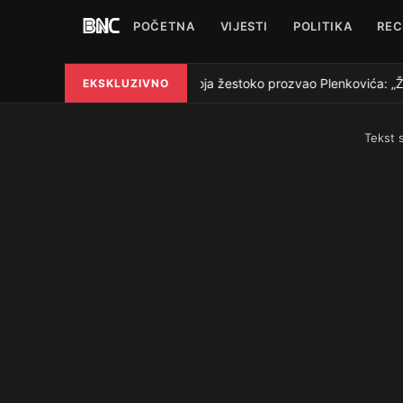
POČETNA
VIJESTI
POLITIKA
REC
Grmoja žestoko prozvao Plenkovića: „Želud
EKSKLUZIVNO
●
Tekst 