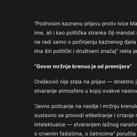
“Podnosim kaznenu prijavu protiv Ivice M
ime, ali i kao politička stranka čiji man
ne radi samo o počinjenju kaznenog djela j
ima širi politički i društveni značaj” rekla 
“Govor mržnje krenuo je od premijera”
Orešković nije stala na prijavi — direktno 
stvaranje atmosfere u kojoj ovakve naslo
“Javno poticanje na nasilje i mržnju krenul
sustavno se provodi etiketiranje i crtanje
intelektualce — stvaranjem lažnog narativ
o crvenim fašistima, o četnicima” poručila