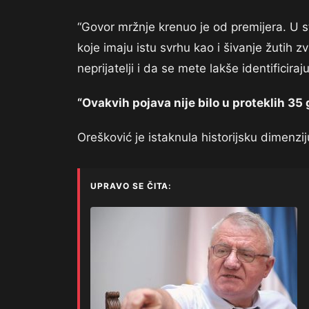
“Govor mržnje krenuo je od premijera. U 
koje imaju istu svrhu kao i šivanje žutih z
neprijatelji i da se mete lakše identificira
“Ovakvih pojava nije bilo u proteklih 35
Orešković je istaknula historijsku dimenz
UPRAVO SE ČITA: