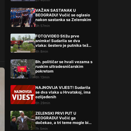
2h 46min
niste procesuirali?!
VAŽAN SASTANAK U
BEOGRADU! Vučić se oglasio
nakon sastanka sa Zelenskim
3h 57min
FOTO/VIDEO Stižu prve
snimke! Sudarila se dva
vlaka: šestero je putnika teže,
a 14 lakše ozlijeđeno
4h 8min
Bh. političar se hvali vezama s
ruskim ultradesničarskim
pokretom
6h 13min
NAJNOVIJA VIJEST! Sudarila
se dva vlaka u Hrvatskoj, ima
ozlijeđenih
6h 29min
ZELENSKI PRVI PUT U
BEOGRADU! Vučić ga
dočekao, a tri teme mogle bi
da promene mnogo toga
7h 5min