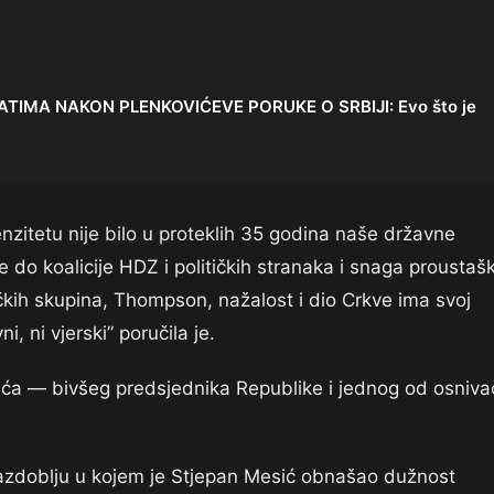
ATIMA NAKON PLENKOVIĆEVE PORUKE O SRBIJI: Evo što je
enzitetu nije bilo u proteklih 35 godina naše državne
ve do koalicije HDZ i političkih stranaka i snaga proustaš
jačkih skupina, Thompson, nažalost i dio Crkve ima svoj
i, ni vjerski” poručila je.
ića — bivšeg predsjednika Republike i jednog od osniva
azdoblju u kojem je Stjepan Mesić obnašao dužnost