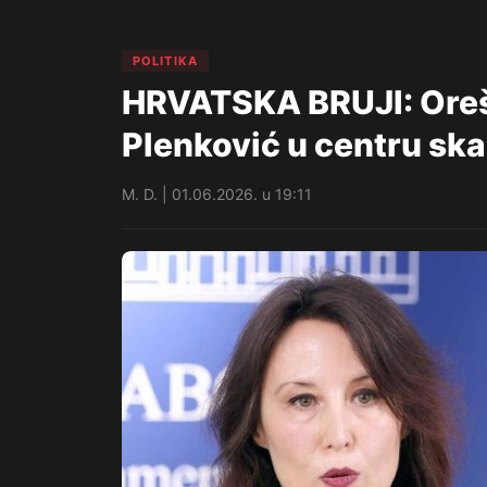
POLITIKA
HRVATSKA BRUJI: Orešk
Plenković u centru sk
M. D. | 01.06.2026. u 19:11