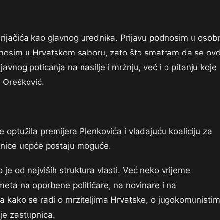
arijačića kao glavnog urednika. Prijavu podnosim u osob
dat nosim u Hrvatskom saboru, zato što smatram da se ovd
avnog poticanja na nasilje i mržnju, već i o pitanju koje
je Orešković.
je optužila premijera Plenkovića i vladajuću koaliciju za
vnice uopće postaju moguće.
o je od najviših struktura vlasti. Već neko vrijeme
 meta na oporbene političare, na novinare i na
a kako se radi o mrziteljima Hrvatske, o jugokomunistim
 je zastupnica.