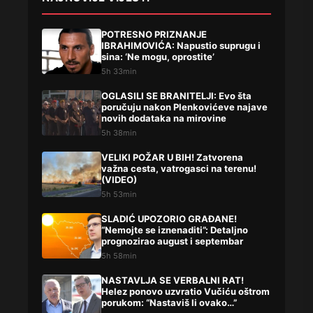
POTRESNO PRIZNANJE
IBRAHIMOVIĆA: Napustio suprugu i
sina: ‘Ne mogu, oprostite’
5h 33min
OGLASILI SE BRANITELJI: Evo šta
poručuju nakon Plenkovićeve najave
novih dodataka na mirovine
5h 38min
VELIKI POŽAR U BIH! Zatvorena
važna cesta, vatrogasci na terenu!
(VIDEO)
5h 53min
SLADIĆ UPOZORIO GRAĐANE!
“Nemojte se iznenaditi”: Detaljno
prognozirao august i septembar
5h 58min
NASTAVLJA SE VERBALNI RAT!
Helez ponovo uzvratio Vučiću oštrom
porukom: “Nastaviš li ovako…”