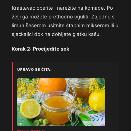
Krast
avac operite i narežite na komade. Po
želji ga možete prethodno oguliti.
Zajedno s
limun šećerom usitnite
štapnim mikserom ili u
sjeckalici
dok ne dobijete glatku kašu.
Korak 2: Procijedite sok
UPRAVO SE ČITA: