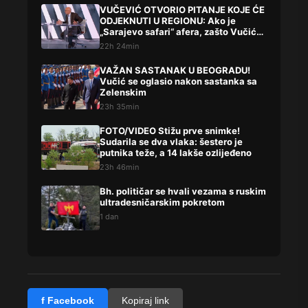
VUČEVIĆ OTVORIO PITANJE KOJE ĆE
ODJEKNUTI U REGIONU: Ako je
„Sarajevo safari“ afera, zašto Vučića
niste procesuirali?!
22h 24min
VAŽAN SASTANAK U BEOGRADU!
Vučić se oglasio nakon sastanka sa
Zelenskim
23h 35min
FOTO/VIDEO Stižu prve snimke!
Sudarila se dva vlaka: šestero je
putnika teže, a 14 lakše ozlijeđeno
23h 46min
Bh. političar se hvali vezama s ruskim
ultradesničarskim pokretom
1 dan
f Facebook
Kopiraj link