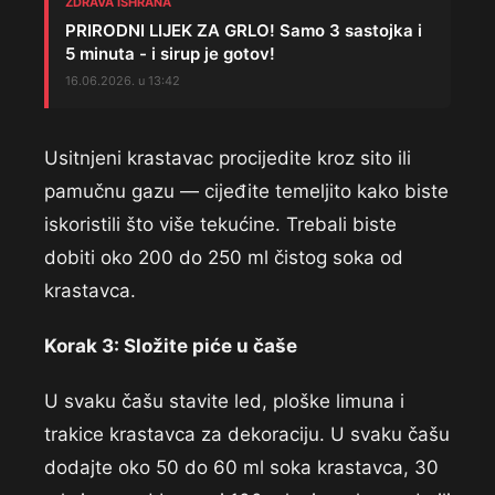
ZDRAVA ISHRANA
PRIRODNI LIJEK ZA GRLO! Samo 3 sastojka i
5 minuta - i sirup je gotov!
16.06.2026. u 13:42
Usitnjeni
krastavac procijedite
kroz sito ili
pamučnu gazu —
cijeđite temeljito kako biste
iskoristili što više tekućine.
Trebali biste
dobiti oko 200 do 250 ml
čistog soka od
krastavca.
Korak 3: Složite piće u čaše
U
svaku čašu stavite led, ploške limuna i
trakice krastavca za dekoraciju.
U svaku čašu
dodajte oko 50 do
60 ml soka krastavca, 30