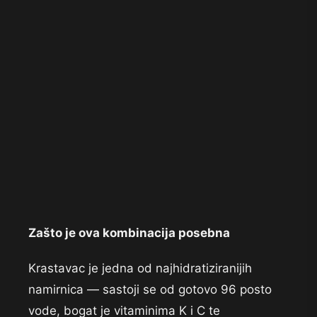
Zašto je ova kombinacija posebna
Kr
astavac je jedna od
najhidratiziranijih
namirnica —
sastoji se od gotovo 96
posto
vode, bogat je
vitaminima K i C te