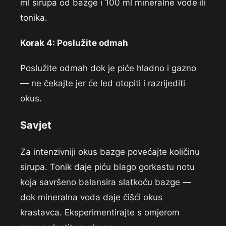
ml sirupa od bazge i 100 ml
mineralne vode ili
tonika.
Korak 4: Poslužite odmah
Poslužite
odmah dok je piće hladno i gazno
— ne
čekajte jer će led otopiti i
razrijediti
okus.
Savjet
Za intenzivniji okus bazge
povećajte količinu
sirupa.
Tonik daje piću blago
gorkastu notu
koja savršeno balansira
slatkoću bazge —
dok
mineralna voda daje čišći
okus
krastavca.
Eksperimentirajte s omjerom