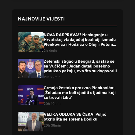
NAJNOVIJE VIJESTI
NOVA RASPRAVA!? Neslaganje u
Hrvatskoj vladajućoj koaliciji između
Plenkovića i Hodžića o Oluji i Petom
korpusu ARBIH!
2h 4min
Zelenski stigao u Beograd, sastao se
sa Vučićem: Jedan detalj posebno
privukao pažnju, evo šta su dogovorili
19h 29min
Grmoja žestoko prozvao Plenkovića:
„Želudac me boli sjediti s ljudima koji
su trovali Liku“
20h 10min
VELIKA ODLUKA SE ČEKA! Puljić
otkrio šta se sprema Dodiku
20h 38min