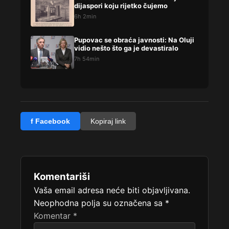
dijaspori koju rijetko čujemo
6h 2min
Pupovac se obraća javnosti: Na Oluji
vidio nešto što ga je devastiralo
7h 54min
f Facebook
Kopiraj link
Komentariši
Vaša email adresa neće biti objavljivana.
Neophodna polja su označena sa
*
Komentar
*