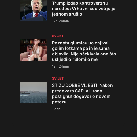
Trump izdao kontroverznu
naredbu: Vrhovni sud već ju je
jednom srušio
12h 24min
SVIJET
Poznatu glumicu ucjenjivali
golim fotkama pa ih je sama
objavila. Nije očekivala ono što
uslijedilo: ‘Slomilo me‘
12h 24min
SVIJET
STIŽU DOBRE VIJESTI! Nakon
pregovora SAD-a i Irana
postignut dogovor o novom
potezu
1 dan