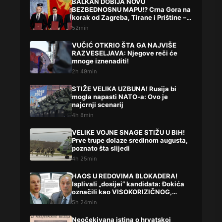
BALKAN DOBIJA NOVU
BEZBEDNOSNU MAPU!? Crna Gora na
korak od Zagreba, Tirane i Prištine –
detalji koji su podigli prašinu
52min
VUČIĆ OTKRIO ŠTA GA NAJVIŠE
RAZVESELJAVA: Njegove reči će
mnoge iznenaditi!
2h 49min
STIŽE VELIKA UZBUNA! Rusija bi
mogla napasti NATO-a: Ovo je
najcrnji scenarij
4h 8min
VELIKE VOJNE SNAGE STIŽU U BiH!
Prve trupe dolaze sredinom augusta,
poznato šta slijedi
4h 25min
HAOS U REDOVIMA BLOKADERA!
Isplivali „dosijei“ kandidata: Đokića
označili kao VISOKORIZIČNOG,
Lompara potpuno precrtali
5h 24min
Neočekivana istina o hrvatskoj