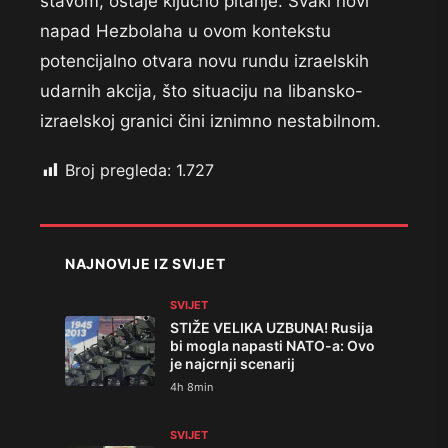
stavom, ostaje ključno pitanje. Svaki novi
napad Hezbolaha u ovom kontekstu
potencijalno otvara novu rundu izraelskih
udarnih akcija, što situaciju na libansko-
izraelskoj granici čini iznimno nestabilnom.
Broj pregleda:
1.727
NAJNOVIJE IZ SVIJET
SVIJET
STIŽE VELIKA UZBUNA! Rusija
bi mogla napasti NATO-a: Ovo
je najcrnji scenarij
4h 8min
SVIJET