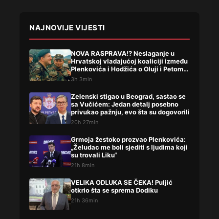
NAJNOVIJE VIJESTI
NOVA RASPRAVA!? Neslaganje u
Hrvatskoj vladajućoj koaliciji između
Plenkovića i Hodžića o Oluji i Petom
korpusu ARBIH!
3h 3min
Zelenski stigao u Beograd, sastao se
sa Vučićem: Jedan detalj posebno
privukao pažnju, evo šta su dogovorili
20h 27min
Grmoja žestoko prozvao Plenkovića:
„Želudac me boli sjediti s ljudima koji
su trovali Liku“
21h 8min
VELIKA ODLUKA SE ČEKA! Puljić
otkrio šta se sprema Dodiku
21h 36min