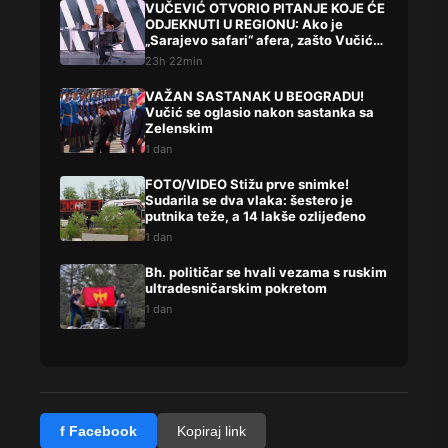
VUČEVIĆ OTVORIO PITANJE KOJE ĆE
ODJEKNUTI U REGIONU: Ako je
„Sarajevo safari“ afera, zašto Vučića
niste procesuirali?!
23h 22min
VAŽAN SASTANAK U BEOGRADU!
Vučić se oglasio nakon sastanka sa
Zelenskim
1 dan
FOTO/VIDEO Stižu prve snimke!
Sudarila se dva vlaka: šestero je
putnika teže, a 14 lakše ozlijeđeno
1 dan
Bh. političar se hvali vezama s ruskim
ultradesničarskim pokretom
1 dan
f Facebook
Kopiraj link