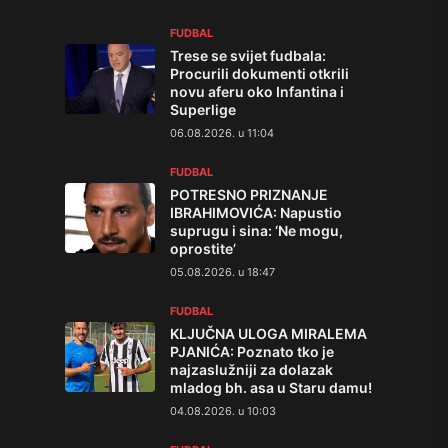
FUDBAL
Trese se svijet fudbala:
Procurili dokumenti otkrili
novu aferu oko Infantina i
Superlige
06.08.2026. u 11:04
FUDBAL
POTRESNO PRIZNANJE
IBRAHIMOVIĆA: Napustio
suprugu i sina: ‘Ne mogu,
oprostite’
05.08.2026. u 18:47
FUDBAL
KLJUČNA ULOGA MIRALEMA
PJANIĆA: Poznato tko je
najzaslužniji za dolazak
mladog bh. asa u Staru damu!
04.08.2026. u 10:03