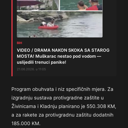
BIH
VIDEO / DRAMA NAKON SKOKA SA STAROG
MOSTA! Muškarac nestao pod vodom —
uslijedili trenuci panike!
21.06.2026. u 11:05
Program obuhvata i niz specifičnih mjera. Za
izgradnju sustava protivgradne zaštite u
Živinicama i Kladnju planirano je 550.308 KM,
a za rakete za protivgradnu zaštitu dodatnih
185.000 KM.