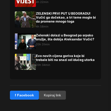
4h 22min
ZELENSKI PRVI PUT U BEOGRADU!
Vučić ga dočekao, a tri teme mogle bi
da promene mnogo toga
4h 58min
Zelenski dolazi u Beograd po srpsko
oružje, šta dobija Aleksandar Vučić?
20h 31min
Evo novih cijena goriva koje bi
trebale biti na snazi od idućeg utorka
20h 34min
f Facebook
Kopiraj link