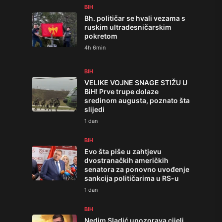
BIH
Bh. političar se hvali vezama s
ruskim ultradesničarskim
pokretom
4h 6min
BIH
VELIKE VOJNE SNAGE STIŽU U
BiH! Prve trupe dolaze
sredinom augusta, poznato šta
slijedi
1 dan
BIH
Evo šta piše u zahtjevu
dvostranačkih američkih
senatora za ponovno uvođenje
sankcija političarima u RS-u
1 dan
BIH
Nedim Sladić upozorava cijeli