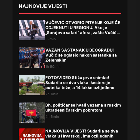
NAJNOVIJE VIJESTI
VUČEVIĆ OTVORIO PITANJE KOJE ĆE
ODJEKNUTI U REGIONU: Ako je
„Sarajevo safari“ afera, zašto Vučića
niste procesuirali?!
39min
VAŽAN SASTANAK U BEOGRADU!
Vučić se oglasio nakon sastanka sa
Zelenskim
1h 50min
FOTO/VIDEO Stižu prve snimke!
Sudarila se dva vlaka: šestero je
putnika teže, a 14 lakše ozlijeđeno
2h 1min
Bh. političar se hvali vezama s ruskim
ultradesničarskim pokretom
4h 6min
NAJNOVIJA VIJEST! Sudarila se dva
vlaka u Hrvatskoj, ima ozlijeđenih