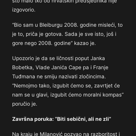
što malo tko od hrvatskih predsjednika nije
izgovorio.
“Bio sam u Bleiburgu 2008. godine misleći, to
je to, priča je gotova. Sada je sve isto, još i
gore nego 2008. godine” kazao je.
Upozorio je da se ličnosti poput Janka
Bobetka, Vlade Janića Cape pa i Franje
Tuđmana ne smiju nazivati zločincima.
“Nemojmo tako, izgubit ćemo se, zavrtjet će
nam se u glavi, izgubit ćemo moralni kompas”
poručio je.
Završna poruka: “Biti sebični, ali ne zli”
Na kraju je Milanović pozvao na razboritost i