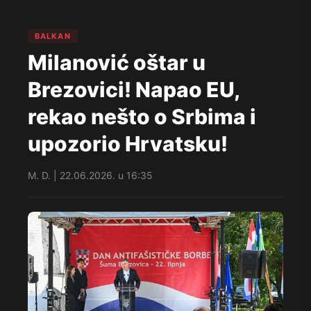
BALKAN
Milanović oštar u
Brezovici! Napao EU,
rekao nešto o Srbima i
upozorio Hrvatsku!
M. D. | 22.06.2026. u 16:35