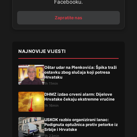
Facebooku.
Zapratite nas
NAJNOVIJE VIJESTI
Oštar udar na Plenkovića: Špika traži
ostavku zbog slučaja koji potresa
Hrvatsku
1h 11min
DHMZ izdao crveni alarm: Dijelove
Hrvatske čekaju ekstremne vrućine
1h 16min
USKOK razbio organizirani lanac:
Podignuta optužnica protiv petorke iz
Srbije i Hrvatske
1h 23min