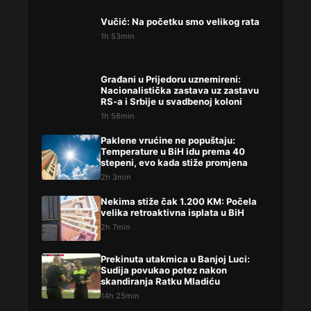
Vučić: Na početku smo velikog rata
1h 53min
Građani u Prijedoru uznemireni:
Nacionalistička zastava uz zastavu
RS-a i Srbije u svadbenoj koloni
1h 56min
Paklene vrućine ne popuštaju:
Temperature u BiH idu prema 40
stepeni, evo kada stiže promjena
2h 3min
Nekima stiže čak 1.200 KM: Počela
velika retroaktivna isplata u BiH
2h 7min
Prekinuta utakmica u Banjoj Luci:
Sudija povukao potez nakon
skandiranja Ratku Mladiću
14h 25min