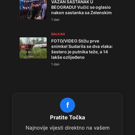
VAŽAN SASTANAK U
BEOGRADU! Vučić se oglasio
nakon sastanka sa Zelenskim
1 dan
BALKAN
FOTO/VIDEO Stižu prve
snimke! Sudarila se dva vlaka:
šestero je putnika teže, a 14
lakše ozlijeđeno
1 dan
f
Pratite Točka
Najnovije vijesti direktno na vašem