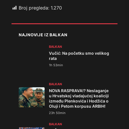
Broj pregleda:
1.270
NAJNOVIJE IZ BALKAN
BALKAN
Vučić: Na početku smo velikog
rata
1h 53min
BALKAN
NOVA RASPRAVA!? Neslaganje
u Hrvatskoj vladajućoj koaliciji
između Plenkovića i Hodžića o
Oluji i Petom korpusu ARBIH!
23h 50min
BALKAN