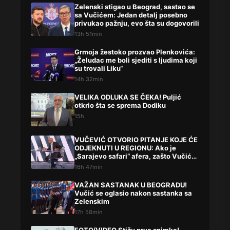
Zelenski stigao u Beograd, sastao se
sa Vučićem: Jedan detalj posebno
privukao pažnju, evo šta su dogovorili
13h 51min
Grmoja žestoko prozvao Plenkovića:
„Želudac me boli sjediti s ljudima koji
su trovali Liku“
14h 32min
VELIKA ODLUKA SE ČEKA! Puljić
otkrio šta se sprema Dodiku
15h
VUČEVIĆ OTVORIO PITANJE KOJE ĆE
ODJEKNUTI U REGIONU: Ako je
„Sarajevo safari“ afera, zašto Vučića
niste procesuirali?!
16h 47min
VAŽAN SASTANAK U BEOGRADU!
Vučić se oglasio nakon sastanka sa
Zelenskim
17h 58min