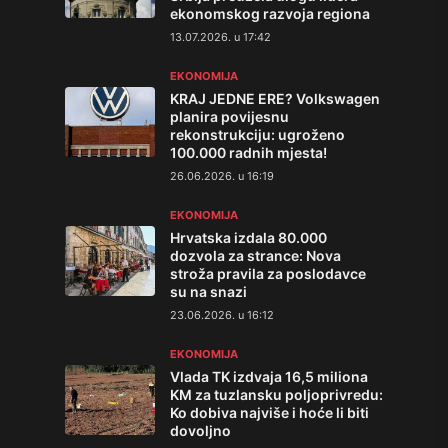
ekonomskog razvoja regiona
13.07.2026. u 17:42
EKONOMIJA
KRAJ JEDNE ERE? Volkswagen
planira povijesnu
rekonstrukciju: ugroženo
100.000 radnih mjesta!
26.06.2026. u 16:19
EKONOMIJA
Hrvatska izdala 80.000
dozvola za strance: Nova
stroža pravila za poslodavce
su na snazi
23.06.2026. u 16:12
EKONOMIJA
Vlada TK izdvaja 16,5 miliona
KM za tuzlansku poljoprivredu:
Ko dobiva najviše i hoće li biti
dovoljno