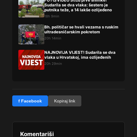
FOTO/VIDEO Stižu prve snimke!
Sudarila se dva vlaka: šestero je
putnika teže, a 14 lakše ozlijeđeno
18h 9min
Bh. političar se hvali vezama s ruskim
ultradesničarskim pokretom
20h 14min
NAJNOVIJA VIJEST! Sudarila se dva
vlaka u Hrvatskoj, ima ozlijeđenih
20h 29min
f Facebook
Kopiraj link
Komentariši