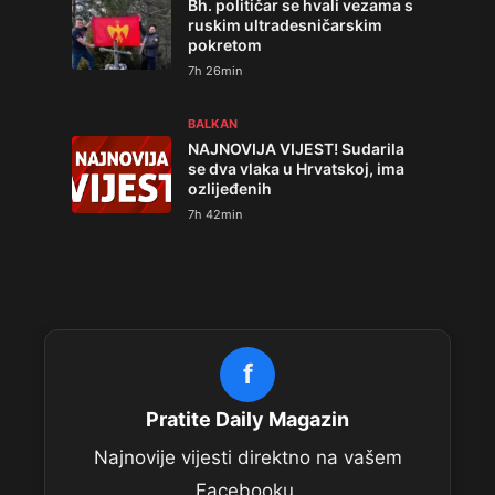
Bh. političar se hvali vezama s
ruskim ultradesničarskim
pokretom
7h 26min
BALKAN
NAJNOVIJA VIJEST! Sudarila
se dva vlaka u Hrvatskoj, ima
ozlijeđenih
7h 42min
f
Pratite Daily Magazin
Najnovije vijesti direktno na vašem
Facebooku.