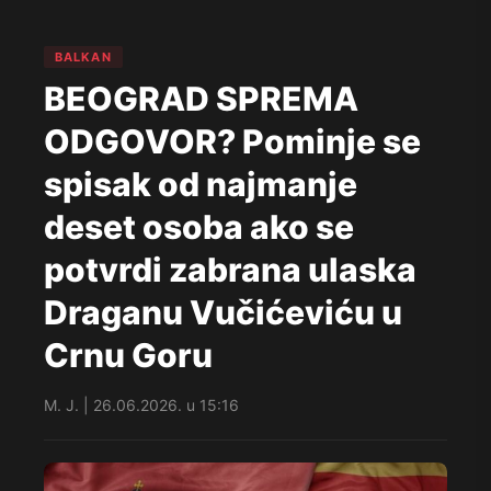
BALKAN
BEOGRAD SPREMA
ODGOVOR? Pominje se
spisak od najmanje
deset osoba ako se
potvrdi zabrana ulaska
Draganu Vučićeviću u
Crnu Goru
M. J. | 26.06.2026. u 15:16