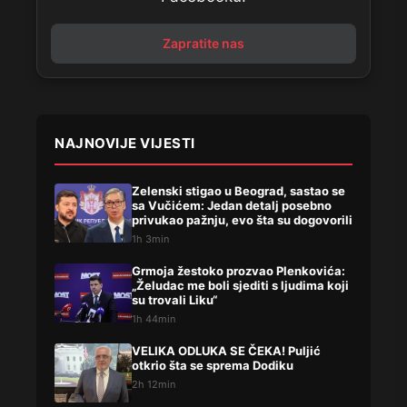
Zapratite nas
NAJNOVIJE VIJESTI
Zelenski stigao u Beograd, sastao se
sa Vučićem: Jedan detalj posebno
privukao pažnju, evo šta su dogovorili
1h 3min
Grmoja žestoko prozvao Plenkovića:
„Želudac me boli sjediti s ljudima koji
su trovali Liku“
1h 44min
VELIKA ODLUKA SE ČEKA! Puljić
otkrio šta se sprema Dodiku
2h 12min