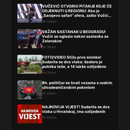
VUČEVIĆ OTVORIO PITANJE KOJE ĆE
ODJEKNUTI U REGIONU: Ako je
„Sarajevo safari“ afera, zašto Vučića
niste procesuirali?!
3h 59min
VAŽAN SASTANAK U BEOGRADU!
Vučić se oglasio nakon sastanka sa
Zelenskim
5h 10min
FOTO/VIDEO Stižu prve snimke!
Sudarila se dva vlaka: šestero je
putnika teže, a 14 lakše ozlijeđeno
5h 21min
Bh. političar se hvali vezama s ruskim
ultradesničarskim pokretom
7h 26min
NAJNOVIJA VIJEST! Sudarila se dva
vlaka u Hrvatskoj, ima ozlijeđenih
7h 42min