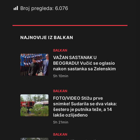
Broj pregleda:
6.076
NAJNOVIJE IZ BALKAN
BALKAN
VAŽAN SASTANAK U
BEOGRADU! Vučić se oglasio
nakon sastanka sa Zelenskim
5h 10min
BALKAN
FOTO/VIDEO Stižu prve
snimke! Sudarila se dva vlaka:
šestero je putnika teže, a 14
lakše ozlijeđeno
5h 21min
BALKAN