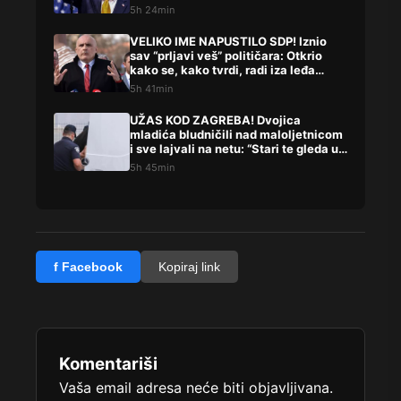
5h 24min
VELIKO IME NAPUSTILO SDP! Iznio
sav “prljavi veš” političara: Otkrio
kako se, kako tvrdi, radi iza leđa
građana
5h 41min
UŽAS KOD ZAGREBA! Dvojica
mladića bludničili nad maloljetnicom
i sve lajvali na netu: “Stari te gleda u
lajvu”
5h 45min
f Facebook
Kopiraj link
Komentariši
Vaša email adresa neće biti objavljivana.