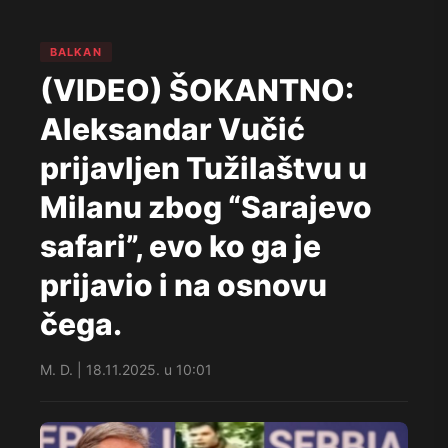
BALKAN
(VIDEO) ŠOKANTNO:
Aleksandar Vučić
prijavljen Tužilaštvu u
Milanu zbog “Sarajevo
safari”, evo ko ga je
prijavio i na osnovu
čega.
M. D. | 18.11.2025. u 10:01