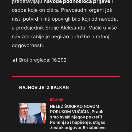
predstavljaju
navode podnosioca prijave
i
osoba koje on citira. Pravosudni organi još
nisu potvrdili niti opovrgli bilo koji od navoda,
a predsjednik Srbije Aleksandar Vučić u više
navrata ranije je negirao optužbe o ratnoj
odgovornosti.
Broj pregleda:
16.292
NAJNOVIJE IZ BALKAN
BALKAN
HELEZ ŠOKIRAO NOVOM
PORUKOM VUČIĆU: „Pratili
smo svaki njegov pokret“!
Pominjao i hapšenje, stigao
žestok odgovor Brnabićeve