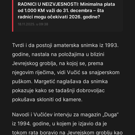
RADNICI U NEIZVJESNOSTI: Minimalna plata
od 1.000 KM važi do 31. decembra – šta
radnici mogu očekivati 2026. godine?
18.11.2025. u 09:38
Tvrdi i da postoji amaterska snimka iz 1993.
godine, nastala na položajima u blizini
Jevrejskog groblja, na kojoj se, prema
njegovim riječima, vidi Vučić sa snajperskom
puškom. Margetić naglašava da snimka
pokazuje kako se tadašnji dobrovoljac
pokušava skloniti od kamere.
Navodi i Vučićev intervju za magazin „Duga“
iz 1994. godine, u kojem je izjavio da je
tokom rata boravio na Jevrejskom groblju kao