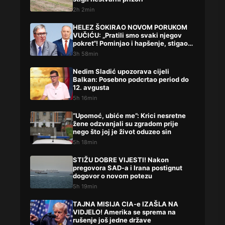
2h 2min
HELEZ ŠOKIRAO NOVOM PORUKOM
VUČIĆU: „Pratili smo svaki njegov
pokret“! Pominjao i hapšenje, stigao
žestok odgovor Brnabićeve
3h 58min
Nedim Sladić upozorava cijeli
Balkan: Posebno podcrtao period do
12. avgusta
5h 16min
“Upomoć, ubiće me”: Krici nesretne
žene odzvanjali su zgradom prije
nego što joj je život oduzeo sin
5h 18min
STIŽU DOBRE VIJESTI! Nakon
pregovora SAD-a i Irana postignut
dogovor o novom potezu
5h 19min
TAJNA MISIJA CIA-e IZAŠLA NA
VIDJELO! Amerika se sprema na
rušenje još jedne države