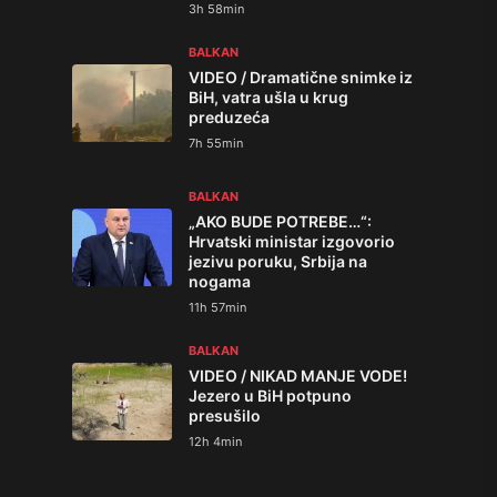
3h 58min
BALKAN
VIDEO / Dramatične snimke iz
BiH, vatra ušla u krug
preduzeća
7h 55min
BALKAN
„AKO BUDE POTREBE…“:
Hrvatski ministar izgovorio
jezivu poruku, Srbija na
nogama
11h 57min
BALKAN
VIDEO / NIKAD MANJE VODE!
Jezero u BiH potpuno
presušilo
12h 4min