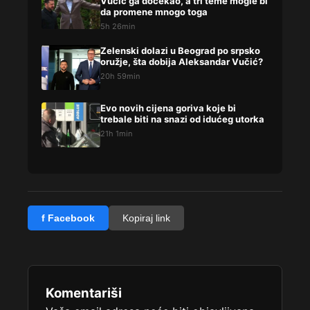
Vučić ga dočekao, a tri teme mogle bi
da promene mnogo toga
5h 26min
Zelenski dolazi u Beograd po srpsko
oružje, šta dobija Aleksandar Vučić?
20h 59min
Evo novih cijena goriva koje bi
trebale biti na snazi od idućeg utorka
21h 1min
f Facebook
Kopiraj link
Komentariši