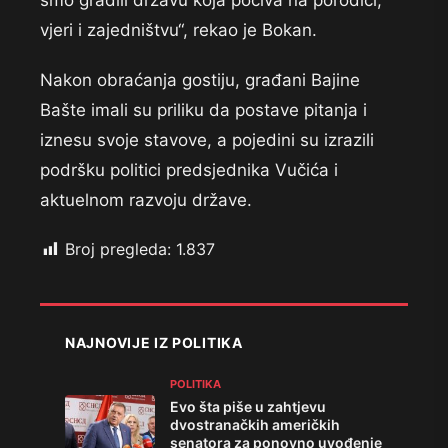
smo gradili državu koja počiva na porodici,
vjeri i zajedništvu“, rekao je Bokan.
Nakon obraćanja gostiju, građani Bajine
Bašte imali su priliku da postave pitanja i
iznesu svoje stavove, a pojedini su izrazili
podršku politici predsjednika Vučića i
aktuelnom razvoju države.
Broj pregleda:
1.837
NAJNOVIJE IZ POLITIKA
POLITIKA
Evo šta piše u zahtjevu
dvostranačkih američkih
senatora za ponovno uvođenje