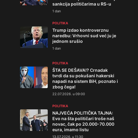
sankcija političarima u RS-u
1 dan
POLITIKA
Trump izdao kontroverznu
naredbu: Vrhovni sud već ju je
jednom srušio
1 dan
POLITIKA
ŠTA SE DEŠAVA!? Crnadak
tvrdi da su pokušani hakerski
napadi na sistem BiH, poznato i
zbog čega!
22.07.2026. u 09:00
POLITIKA
NAJVEĆA POLITIČKA TAJNA:
Evo na šta političari troše naš
novac, čak po 20.000-70.000
eura, imamo listu
13.07.2026. u 11:30