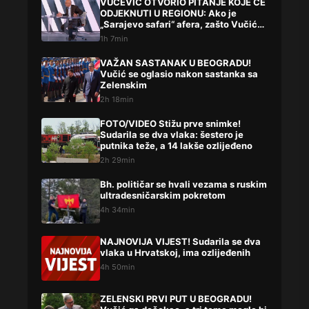
VUČEVIĆ OTVORIO PITANJE KOJE ĆE
ODJEKNUTI U REGIONU: Ako je
„Sarajevo safari“ afera, zašto Vučića
niste procesuirali?!
1h 7min
VAŽAN SASTANAK U BEOGRADU!
Vučić se oglasio nakon sastanka sa
Zelenskim
2h 18min
FOTO/VIDEO Stižu prve snimke!
Sudarila se dva vlaka: šestero je
putnika teže, a 14 lakše ozlijeđeno
2h 29min
Bh. političar se hvali vezama s ruskim
ultradesničarskim pokretom
4h 34min
NAJNOVIJA VIJEST! Sudarila se dva
vlaka u Hrvatskoj, ima ozlijeđenih
4h 50min
ZELENSKI PRVI PUT U BEOGRADU!