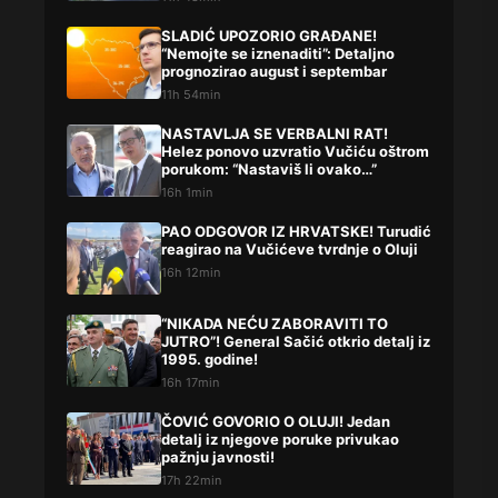
SLADIĆ UPOZORIO GRAĐANE!
“Nemojte se iznenaditi”: Detaljno
prognozirao august i septembar
11h 54min
NASTAVLJA SE VERBALNI RAT!
Helez ponovo uzvratio Vučiću oštrom
porukom: “Nastaviš li ovako…”
16h 1min
PAO ODGOVOR IZ HRVATSKE! Turudić
reagirao na Vučićeve tvrdnje o Oluji
16h 12min
“NIKADA NEĆU ZABORAVITI TO
JUTRO”! General Sačić otkrio detalj iz
1995. godine!
16h 17min
ČOVIĆ GOVORIO O OLUJI! Jedan
detalj iz njegove poruke privukao
pažnju javnosti!
17h 22min