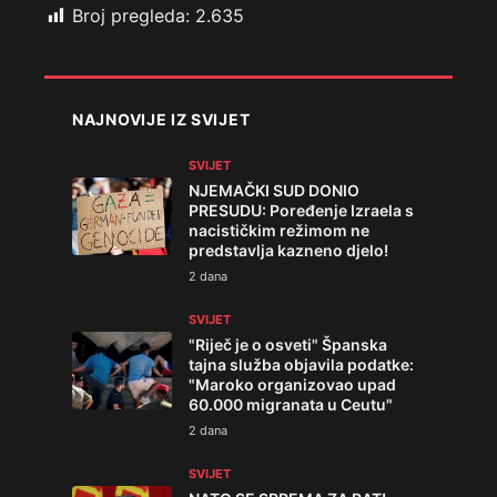
Broj pregleda:
2.635
NAJNOVIJE IZ SVIJET
SVIJET
NJEMAČKI SUD DONIO
PRESUDU: Poređenje Izraela s
nacističkim režimom ne
predstavlja kazneno djelo!
2 dana
SVIJET
"Riječ je o osveti" Španska
tajna služba objavila podatke:
"Maroko organizovao upad
60.000 migranata u Ceutu"
2 dana
SVIJET