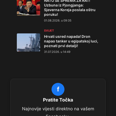
NATO SE SPREMA ZA RAT!
Uzbuna iz Pjongjanga:
Sjeverna Koreja poslala oštru
poruku!
01.08.2026. u 09:35
SVIJET
Hrvati usred napada! Dron
napao tanker u egipatskoj luci,
poznati prvi detalji!
31.07.2026. u 14:49
f
Pratite Točka
Najnovije vijesti direktno na vašem