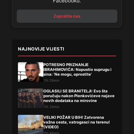
Facebooku.
Zapratite nas
NAJNOVIJE VIJESTI
POTRESNO PRIZNANJE
IBRAHIMOVIĆA: Napustio suprugu i
sina: ‘Ne mogu, oprostite’
11h 29min
OGLASILI SE BRANITELJI: Evo šta
poručuju nakon Plenkovićeve najave
novih dodataka na mirovine
11h 33min
VELIKI POŽAR U BIH! Zatvorena
važna cesta, vatrogasci na terenu!
(VIDEO)
11h 48min