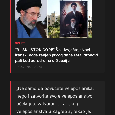
SVIJET
“BLISKI ISTOK GORI!” Šok izvještaj: Novi
iranski vođa ranjen prvog dana rata, dronovi
pali kod aerodroma u Dubaiju
11.03.2026. u 09:24
„Ne samo da povučete veleposlanika,
nego i zatvorite svoje veleposlanstvo i
očekujete zatvaranje iranskog
veleposlanstva u Zagrebu“, rekao je.