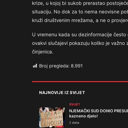
krize, u kojoj bi sukob prerastao postojeć
situaciju. No dok za to nema neovisne potv
kruži društvenim mrežama, a ne o provjere
U vremenu kada su dezinformacije često g
ovakvi slučajevi pokazuju koliko je važno z
činjenica.
Broj pregleda:
8.991
NAJNOVIJE IZ SVIJET
SVIJET
NJEMAČKI SUD DONIO PRESUDU:
kazneno djelo!
2 dana