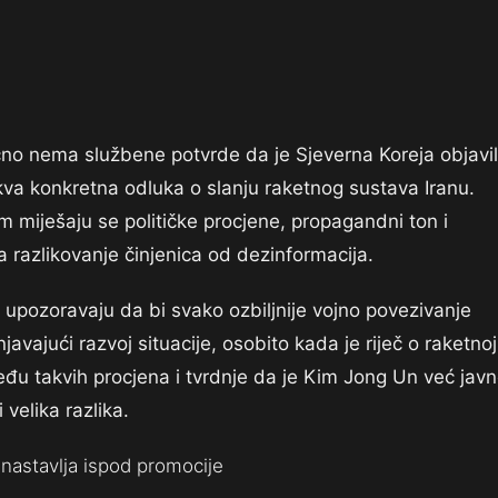
no nema službene potvrde da je Sjeverna Koreja objavi
akva konkretna odluka o slanju raketnog sustava Iranu.
 miješaju se političke procjene, propagandni ton i
 razlikovanje činjenica od dezinformacija.
go upozoravaju da bi svako ozbiljnije vojno povezivanje
javajući razvoj situacije, osobito kada je riječ o raketnoj
među takvih procjena i tvrdnje da je Kim Jong Un već jav
velika razlika.
nastavlja ispod promocije