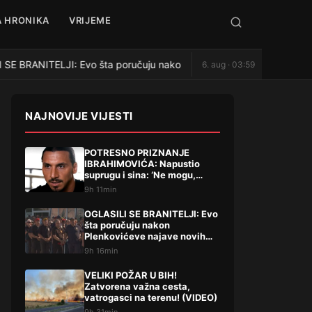
 HRONIKA
VRIJEME
E BRANITELJI: Evo šta poručuju nakon Plenkovićeve najave novih d
6. aug · 03:59
NAJNOVIJE VIJESTI
POTRESNO PRIZNANJE
IBRAHIMOVIĆA: Napustio
suprugu i sina: ‘Ne mogu,
oprostite’
9h 11min
OGLASILI SE BRANITELJI: Evo
šta poručuju nakon
Plenkovićeve najave novih
dodataka na mirovine
9h 16min
VELIKI POŽAR U BIH!
Zatvorena važna cesta,
vatrogasci na terenu! (VIDEO)