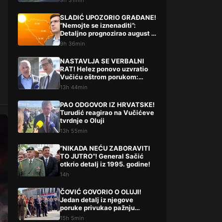
9h 31min
SLADIĆ UPOZORIO GRAĐANE!
“Nemojte se iznenaditi”:
Detaljno prognozirao august i
septembar
9h 36min
NASTAVLJA SE VERBALNI
RAT! Helez ponovo uzvratio
Vučiću oštrom porukom:
“Nastaviš li ovako…”
13h 44min
PAO ODGOVOR IZ HRVATSKE!
Turudić reagirao na Vučićeve
tvrdnje o Oluji
13h 55min
“NIKADA NEĆU ZABORAVITI
TO JUTRO”! General Sačić
otkrio detalj iz 1995. godine!
14h
ČOVIĆ GOVORIO O OLUJI!
Jedan detalj iz njegove
poruke privukao pažnju
javnosti!
15h 5min