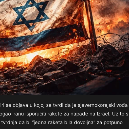
i se objava u kojoj se tvrdi da je sjevernokorejski vođa
ao Iranu isporučiti rakete za napade na Izrael. Uz to s
vrdnja da bi “jedna raketa bila dovoljna” za potpuno