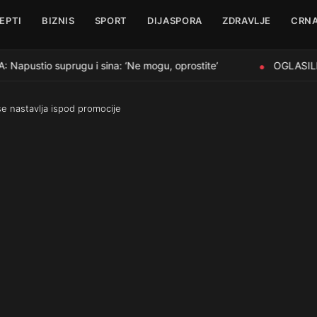
EPTI
BIZNIS
SPORT
DIJASPORA
ZDRAVLJE
CRNA
ustio suprugu i sina: ‘Ne mogu, oprostite’
OGLASILI S
●
se nastavlja ispod promocije