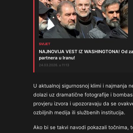
SVIJET
NAJNOVIJA VEST IZ WASHINGTONA! Od zaklet
partnera u Iranu!
24.03.2026. u 11:13
U aktualnoj sigurnosnoj klimi i najmanja 
dolazi uz dramatične fotografije i bombas
provjeru izvora i upozoravaju da se ovak
ozbiljnih medija ili službenih institucija.
Ako bi se takvi navodi pokazali točnima,