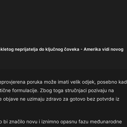
og neprijatelja do ključnog čoveka - Amerika vidi novog
neprovjerena poruka može imati velik odjek, posebno ka
tične formulacije. Zbog toga stručnjaci pozivaju na
ve objave ne uzimaju zdravo za gotovo bez potvrde iz
 to bi značilo novu i iznimno opasnu fazu međunarodne