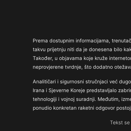
Prema dostupnim informacijama, trenutač
takvu prijetnju niti da je donesena bilo k
Također, u objavama koje kruže internetom
neprovjerene tvrdnje, što dodatno otežava
Analitičari i sigurnosni stručnjaci već du
Irana i Sjeverne Koreje predstavljalo zabrin
tehnologiji i vojnoj suradnji. Međutim, iz
ponudio konkretan raketni odgovor postoji 
Tekst se 