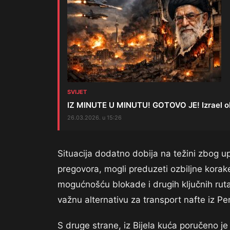
SVIJET
IZ MINUTE U MINUTU! GOTOVO JE! Izrael obja
26.03.2026. u 15:26
Situacija dodatno dobija na težini zbog u
pregovora, mogli preduzeti ozbiljne korak
mogućnošću blokade i drugih ključnih ruta
važnu alternativu za transport nafte iz Per
S druge strane, iz Bijela kuća poručeno j