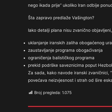
nego ikada prije” ukoliko Iran odbije ponu
Šta zapravo predlaže Vašington?
Iako detalji plana nisu zvanično objavljeni,
uklanjanje iranskih zaliha obogaćenog ur
zaustavljanje programa obogaćivanja
ograničenja balističkog programa
prekid podrške saveznicima poput Hezbo
Za sada, kako navode iranski zvaničnici, 
povećava neizvjesnost i strah od šire esk
Broj pregleda:
1.075