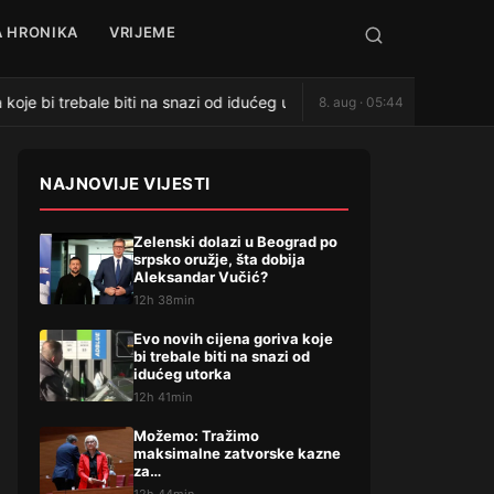
 HRONIKA
VRIJEME
koje bi trebale biti na snazi od idućeg utorka
Možemo: Tra
8. aug · 05:44
●
NAJNOVIJE VIJESTI
Zelenski dolazi u Beograd po
srpsko oružje, šta dobija
Aleksandar Vučić?
12h 38min
Evo novih cijena goriva koje
bi trebale biti na snazi od
idućeg utorka
12h 41min
Možemo: Tražimo
maksimalne zatvorske kazne
za…