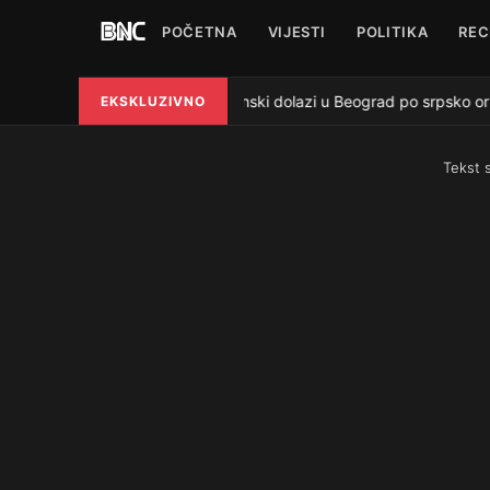
POČETNA
VIJESTI
POLITIKA
REC
Zelenski dolazi u Beograd po srpsko oruž
EKSKLUZIVNO
●
Tekst 