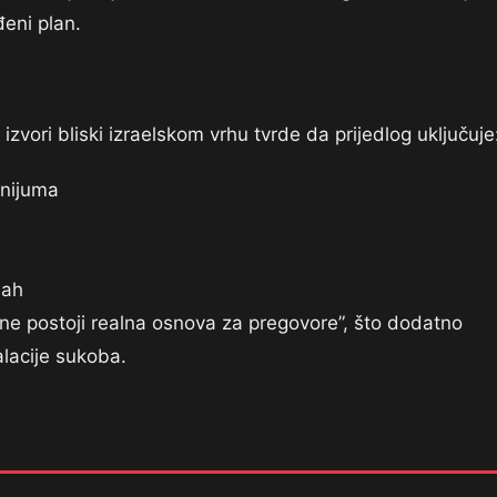
đeni plan.
 izvori bliski izraelskom vrhu tvrde da prijedlog uključuje
anijuma
lah
“ne postoji realna osnova za pregovore”, što dodatno
alacije sukoba.