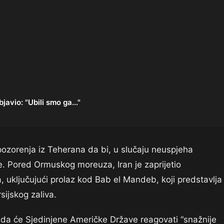
vio: "Ubili smo ga..."
pozorenja iz Teherana da bi, u slučaju neuspjeha
e. Pored Ormuskog moreuza, Iran je zaprijetio
, uključujući prolaz kod Bab el Mandeb, koji predstavlja
sijskog zaliva.
e da će Sjedinjene Američke Države reagovati “snažnije