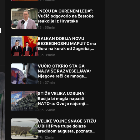
12h 44min
„NEĆU DA OKRENEM LEĐA“:
Vučić odgovorio na žestoke
reakcije iz Hrvatske
a
12h 55min
BALKAN DOBIJA NOVU
BEZBEDNOSNU MAPU!? Crna
Gora na korak od Zagreba,
Tirane i Prištine – detalji koji
13h 39min
su podigli prašinu
VUČIĆ OTKRIO ŠTA GA
NAJVIŠE RAZVESELJAVA:
Njegove reči će mnoge
iznenaditi!
15h 37min
STIŽE VELIKA UZBUNA!
Rusija bi mogla napasti
NATO-a: Ovo je najcrnji
scenarij
16h 55min
VELIKE VOJNE SNAGE STIŽU
U BiH! Prve trupe dolaze
sredinom augusta, poznato
šta slijedi
17h 12min