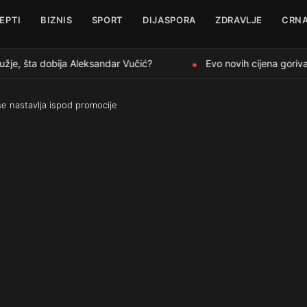
EPTI
BIZNIS
SPORT
DIJASPORA
ZDRAVLJE
CRNA
je, šta dobija Aleksandar Vučić?
Evo novih cijena goriva 
●
se nastavlja ispod promocije