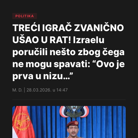
POLITIKA
TREĆI IGRAČ ZVANIČNO
UŠAO U RAT! Izraelu
poručili nešto zbog čega
ne mogu spavati: “Ovo je
prva u nizu…”
M. D. | 28.03.2026. u 14:47