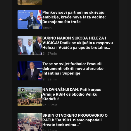
Plenkovićevi partneri ne skrivaju
ambicije, kreće nova faza većine:
Doznajemo što traže
19min
BURNO NAKON SUKOBA HELEZA I
VUČIĆA! Dodik se uključio u raspravu
Heleza i Vučića pa uputio brutalne
uvrede
2h 27min
Trese se svijet fudbala: Procurili
dokumenti otkrili novu aferu oko
Infantina i Superlige
2h 32min
NA DANAŠNJI DAN: Peti korpus
Armije RBiH oslobodio Veliku
Kladušu!
2h 33min
SRBIN OTVORENO PROGOVORIO O
RATU: “Da 1991. nismo napadali
Hrvate tenkovima…”
2h 42min