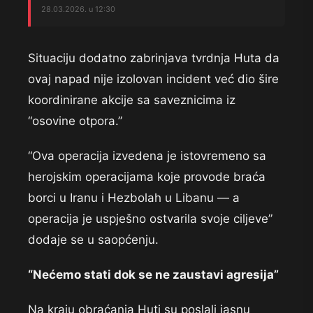
28.03.2026. u 12:30
Situaciju dodatno zabrinjava tvrdnja Huta da
ovaj napad nije izolovan incident već dio šire
koordinirane akcije sa saveznicima iz
“osovine otpora.”
“Ova operacija izvedena je istovremeno sa
herojskim operacijama koje provode braća
borci u Iranu i Hezbolah u Libanu — a
operacija je uspješno ostvarila svoje ciljeve”
dodaje se u saopćenju.
“Nećemo stati dok se ne zaustavi agresija”
Na kraju obraćanja Huti su poslali jasnu