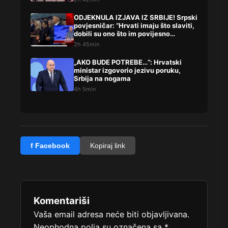
ODJEKNULA IZJAVA IZ SRBIJE! Srpski
povjesničar: “Hrvati imaju što slaviti,
dobili su ono što im povijesno
pripada”
2h 45min
„AKO BUDE POTREBE…“: Hrvatski
ministar izgovorio jezivu poruku,
Srbija na nogama
4h 5min
f Facebook
Kopiraj link
Komentariši
Vaša email adresa neće biti objavljivana.
Neophodna polja su označena sa
*