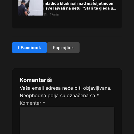
mladića bludničili nad maloljetnicom
i sve lajvali na netu: “Stari te gleda u
lajvu”
11h 47min
f Facebook
Kopiraj link
Komentariši
Vaša email adresa neće biti objavljivana.
Neophodna polja su označena sa
*
Komentar
*