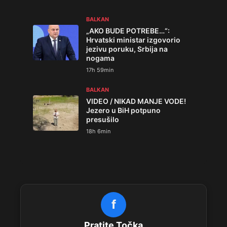
BALKAN
„AKO BUDE POTREBE…“:
Hrvatski ministar izgovorio
jezivu poruku, Srbija na
nogama
17h 59min
BALKAN
VIDEO / NIKAD MANJE VODE!
Jezero u BiH potpuno
presušilo
18h 6min
f
Pratite Točka