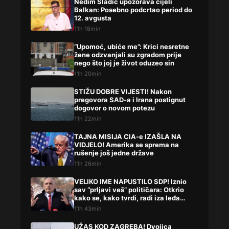
Nedim Sladić upozorava cijeli
Balkan: Posebno podcrtao period do
12. avgusta
11h 18min
“Upomoć, ubiće me”: Krici nesretne
žene odzvanjali su zgradom prije
nego što joj je život oduzeo sin
11h 20min
STIŽU DOBRE VIJESTI! Nakon
pregovora SAD-a i Irana postignut
dogovor o novom potezu
11h 22min
TAJNA MISIJA CIA-e IZAŠLA NA
VIDJELO! Amerika se sprema na
rušenje još jedne države
11h 26min
VELIKO IME NAPUSTILO SDP! Iznio
sav “prljavi veš” političara: Otkrio
kako se, kako tvrdi, radi iza leđa
građana
11h 43min
UŽAS KOD ZAGREBA! Dvojica