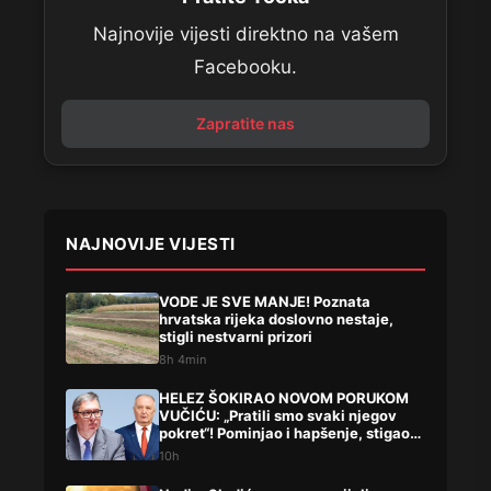
Najnovije vijesti direktno na vašem
Facebooku.
Zapratite nas
NAJNOVIJE VIJESTI
VODE JE SVE MANJE! Poznata
hrvatska rijeka doslovno nestaje,
stigli nestvarni prizori
8h 4min
HELEZ ŠOKIRAO NOVOM PORUKOM
VUČIĆU: „Pratili smo svaki njegov
pokret“! Pominjao i hapšenje, stigao
žestok odgovor Brnabićeve
10h