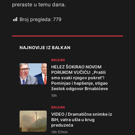
preraste u temu dana.
Broj pregleda:
779
NAJNOVIJE IZ BALKAN
BALKAN
HELEZ ŠOKIRAO NOVOM
PORUKOM VUČIĆU: „Pratili
smo svaki njegov pokret“!
Pominjao i hapšenje, stigao
žestok odgovor Brnabićeve
10h
BALKAN
VIDEO / Dramatične snimke iz
BiH, vatra ušla u krug
preduzeća
13h 57min