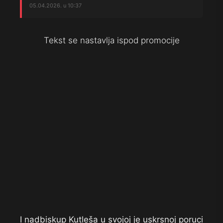
05.04.2026. u 10:37
Tekst se nastavlja ispod promocije
I nadbiskup Kutleša u svojoj je uskrsnoj poruci