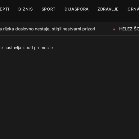
EPTI
BIZNIS
SPORT
DIJASPORA
ZDRAVLJE
CRNA
ka doslovno nestaje, stigli nestvarni prizori
HELEZ ŠOKI
●
se nastavlja ispod promocije