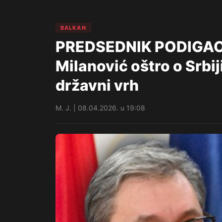
BALKAN
PREDSEDNIK PODIGAO 
Milanović oštro o Srbij
državni vrh
M. J. | 08.04.2026. u 19:08