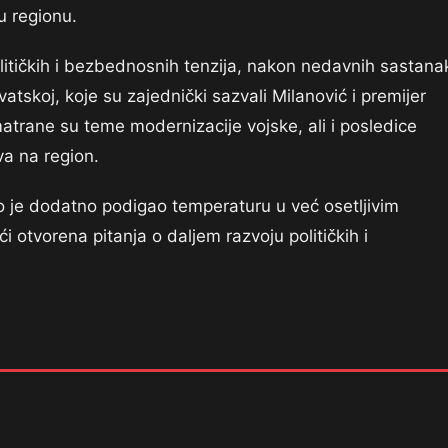
 regionu.
litičkih i bezbednosnih tenzija, nakon nedavnih sastana
atskoj, koje su zajednički sazvali Milanović i premijer
trane su teme modernizacije vojske, ali i posledice
va na region.
o je dodatno podigao temperaturu u već osetljivim
i otvorena pitanja o daljem razvoju političkih i