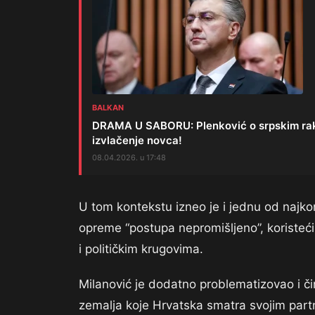
BALKAN
DRAMA U SABORU: Plenković o srpskim raket
izvlačenje novca!
08.04.2026. u 17:48
U tom kontekstu izneo je i jednu od najkon
opreme “postupa nepromišljeno”, koristeći i
i političkim krugovima.
Milanović je dodatno problematizovao i či
zemalja koje Hrvatska smatra svojim partne