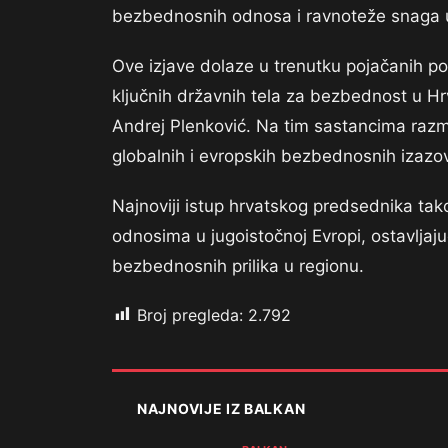
bezbednosnih odnosa i ravnoteže snaga u
Ove izjave dolaze u trenutku pojačanih po
ključnih državnih tela za bezbednost u Hrv
Andrej Plenković. Na tim sastancima razma
globalnih i evropskih bezbednosnih izazo
Najnoviji istup hrvatskog predsednika tak
odnosima u jugoistočnoj Evropi, ostavljajuć
bezbednosnih prilika u regionu.
Broj pregleda:
2.792
NAJNOVIJE IZ BALKAN