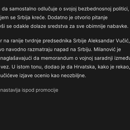
 da samostalno odlučuje o svojoj bezbednosnoj politici,
ojem se Srbija kreće. Dodatno je otvorio pitanje
avši se odakle dolaze sredstva za sve obimnije nabavke.
 na ranije tvrdnje predsednika Srbije Aleksandar Vučić,
sovo navodno razmatraju napad na Srbiju. Milanović je
 naglašavajući da memorandum o vojnoj saradnji izmeđ
savez. U istom tonu, dodao je da Hrvatska, kako je rekao
Vučićeve izjave ocenio kao neozbiljne.
nastavlja ispod promocije