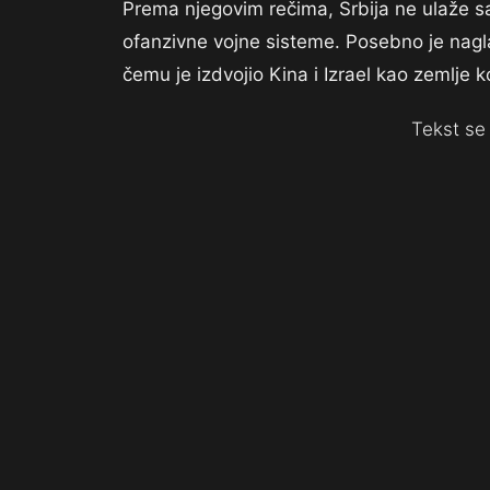
Prema njegovim rečima, Srbija ne ulaže s
ofanzivne vojne sisteme. Posebno je nagla
čemu je izdvojio Kina i Izrael kao zemlje k
Tekst se 