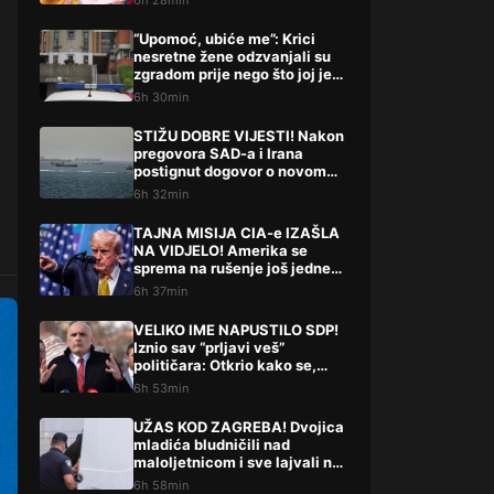
6h 28min
“Upomoć, ubiće me”: Krici
nesretne žene odzvanjali su
zgradom prije nego što joj je
život oduzeo sin
6h 30min
STIŽU DOBRE VIJESTI! Nakon
pregovora SAD-a i Irana
postignut dogovor o novom
potezu
6h 32min
TAJNA MISIJA CIA-e IZAŠLA
NA VIDJELO! Amerika se
sprema na rušenje još jedne
države
6h 37min
VELIKO IME NAPUSTILO SDP!
Iznio sav “prljavi veš”
političara: Otkrio kako se,
kako tvrdi, radi iza leđa
6h 53min
građana
UŽAS KOD ZAGREBA! Dvojica
mladića bludničili nad
maloljetnicom i sve lajvali na
netu: “Stari te gleda u lajvu”
6h 58min