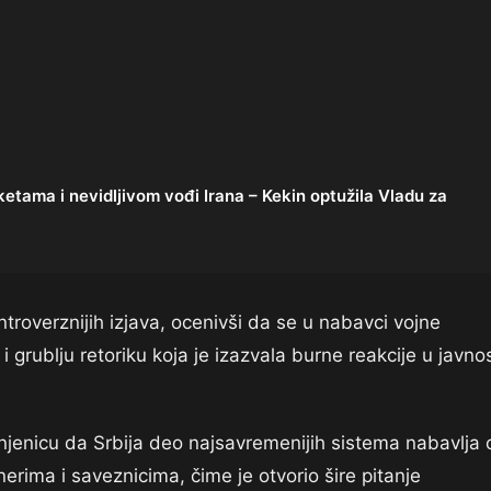
ama i nevidljivom vođi Irana – Kekin optužila Vladu za
troverznijih izjava, ocenivši da se u nabavci vojne
 grublju retoriku koja je izazvala burne reakcije u javnos
njenicu da Srbija deo najsavremenijih sistema nabavlja 
rima i saveznicima, čime je otvorio šire pitanje