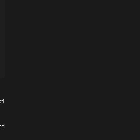
ti
od