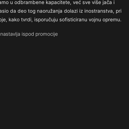
amo u odbrambene kapacitete, već sve više jača i
sio da deo tog naoružanja dolazi iz inostranstva, pri
oje, kako tvrdi, isporučuju sofisticiranu vojnu opremu.
nastavlja ispod promocije