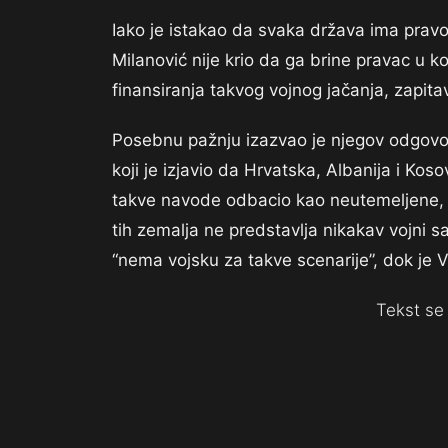
Iako je istakao da svaka država ima pravo
Milanović nije krio da ga brine pravac u k
finansiranja takvog vojnog jačanja, zapit
Posebnu pažnju izazvao je njegov odgovor
koji je izjavio da Hrvatska, Albanija i Ko
takve navode odbacio kao neutemeljene,
tih zemalja ne predstavlja nikakav vojni 
“nema vojsku za takve scenarije”, dok je 
Tekst se 