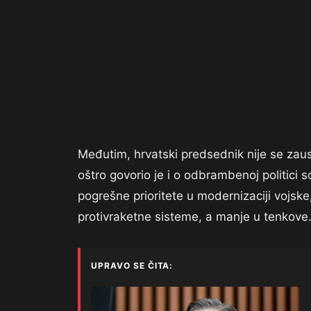
Međutim, hrvatski predsednik nije se za
oštro govorio je i o odbrambenoj politici
pogrešne prioritete u modernizaciji vojske,
protivraketne sisteme, a manje u tenkove
UPRAVO SE ČITA: