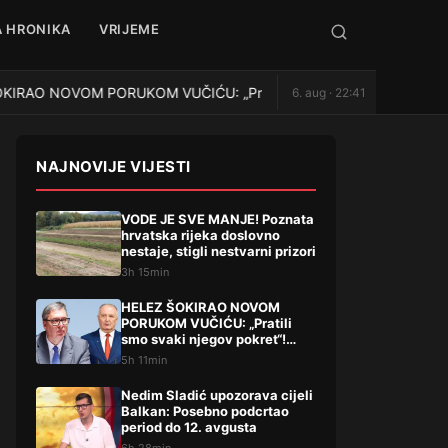
 HRONIKA
VRIJEME
RAO NOVOM PORUKOM VUČIĆU: „Pratili smo svaki njegov pokret“! P
6. aug · 22:41
NAJNOVIJE VIJESTI
VODE JE SVE MANJE! Poznata
hrvatska rijeka doslovno
nestaje, stigli nestvarni prizori
3h 15min
HELEZ ŠOKIRAO NOVOM
PORUKOM VUČIĆU: „Pratili
smo svaki njegov pokret“!
Pominjao i hapšenje, stigao
5h 11min
žestok odgovor Brnabićeve
Nedim Sladić upozorava cijeli
Balkan: Posebno podcrtao
period do 12. avgusta