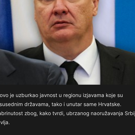
vo je uzburkao javnost u regionu izjavama koje su
 u susednim državama, tako i unutar same Hrvatske.
abrinutost zbog, kako tvrdi, ubrzanog naoružavanja Srbi
vlja.