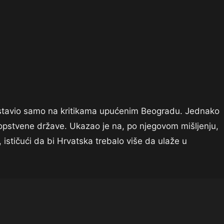
ustavio samo na kritikama upućenim Beogradu. Jednako
 sopstvene države. Ukazao je na, po njegovom mišljenju,
 ističući da bi Hrvatska trebalo više da ulaže u
.