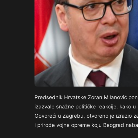
Predsednik Hrvatske Zoran Milanović pono
izazvale snažne političke reakcije, kako
Govoreći u Zagrebu, otvoreno je izrazio z
i prirode vojne opreme koju Beograd naba