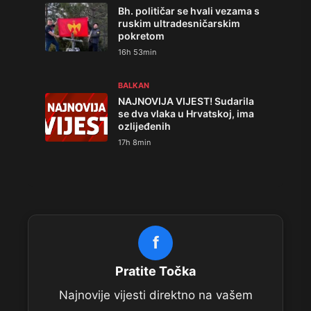
Bh. političar se hvali vezama s
ruskim ultradesničarskim
pokretom
16h 53min
BALKAN
NAJNOVIJA VIJEST! Sudarila
se dva vlaka u Hrvatskoj, ima
ozlijeđenih
17h 8min
f
Pratite Točka
Najnovije vijesti direktno na vašem