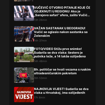
VUČEVIĆ OTVORIO PITANJE KOJE ĆE
ODJEKNUTI U REGIONU: Ako je
„Sarajevo safari“ afera, zašto Vučića
niste procesuirali?!
13h 26min
VAŽAN SASTANAK U BEOGRADU!
Vučić se oglasio nakon sastanka sa
Zelenskim
14h 37min
FOTO/VIDEO Stižu prve snimke!
Sudarila se dva vlaka: šestero je
putnika teže, a 14 lakše ozlijeđeno
14h 48min
Bh. političar se hvali vezama s ruskim
ultradesničarskim pokretom
16h 53min
NAJNOVIJA VIJEST! Sudarila se dva
vlaka u Hrvatskoj, ima ozlijeđenih
17h 8min