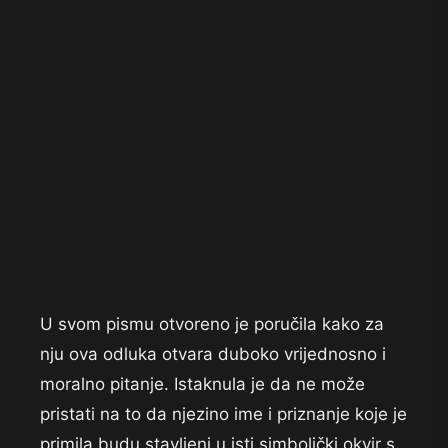
U svom pismu otvoreno je poručila kako za
nju ova odluka otvara duboko vrijednosno i
moralno pitanje. Istaknula je da ne može
pristati na to da njezino ime i priznanje koje je
primila budu stavljeni u isti simbolički okvir s