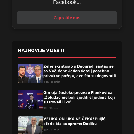
Facebooku.
Zapratite nas
NAJNOVIJE VIJESTI
Zelenski stigao u Beograd, sastao se
sa Vučićem: Jedan detalj posebno
privukao pažnju, evo šta su dogovorili
10h 30min
Grmoja žestoko prozvao Plenkovića:
„Želudac me boli sjediti s ljudima koji
su trovali Liku“
11h 11min
VELIKA ODLUKA SE ČEKA! Puljić
otkrio šta se sprema Dodiku
11h 39min