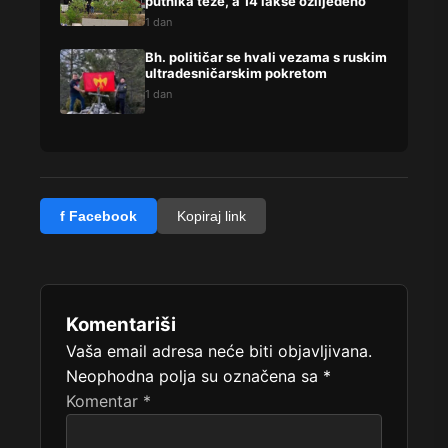
putnika teže, a 14 lakše ozlijeđeno
1 dan
Bh. političar se hvali vezama s ruskim
ultradesničarskim pokretom
1 dan
f Facebook
Kopiraj link
Komentariši
Vaša email adresa neće biti objavljivana.
Neophodna polja su označena sa
*
Komentar
*