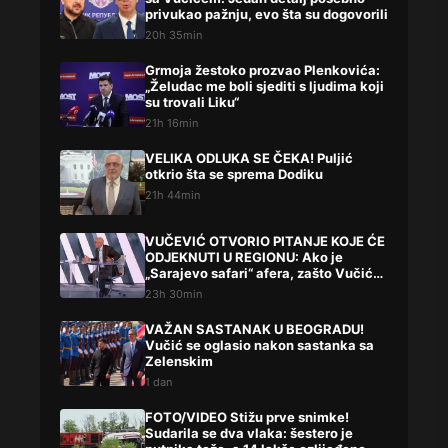
privukao pažnju, evo šta su dogovorili
20h 35min
Grmoja žestoko prozvao Plenkovića:
„Želudac me boli sjediti s ljudima koji
su trovali Liku“
21h 16min
VELIKA ODLUKA SE ČEKA! Puljić
otkrio šta se sprema Dodiku
21h 44min
VUČEVIĆ OTVORIO PITANJE KOJE ĆE
ODJEKNUTI U REGIONU: Ako je
„Sarajevo safari“ afera, zašto Vučića
niste procesuirali?!
23h 30min
VAŽAN SASTANAK U BEOGRADU!
Vučić se oglasio nakon sastanka sa
Zelenskim
1 dan
FOTO/VIDEO Stižu prve snimke!
Sudarila se dva vlaka: šestero je