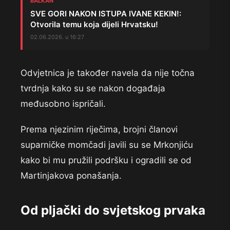
BALKAN
SVE GORI NAKON ISTUPA IVANE KEKIN!:
Otvorila temu koja dijeli Hrvatsku!
02.06.2026. u 16:27
Odvjetnica je također navela da nije točna
tvrdnja kako su se nakon događaja
međusobno ispričali.
Prema njezinim riječima, brojni članovi
suparničke momčadi javili su se Mrkonjiću
kako bi mu pružili podršku i ogradili se od
Martinjakova ponašanja.
Od pljački do svjetskog prvaka