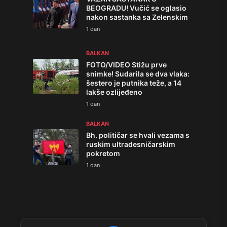
BEOGRADU! Vučić se oglasio
nakon sastanka sa Zelenskim
1 dan
BALKAN
FOTO/VIDEO Stižu prve
snimke! Sudarila se dva vlaka:
šestero je putnika teže, a 14
lakše ozlijeđeno
1 dan
BALKAN
Bh. političar se hvali vezama s
ruskim ultradesničarskim
pokretom
1 dan