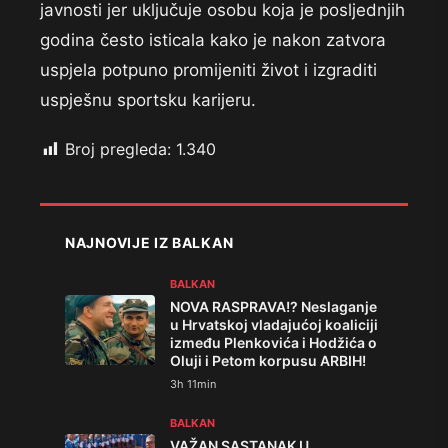
javnosti jer uključuje osobu koja je posljednjih
godina često isticala kako je nakon zatvora
uspjela potpuno promijeniti život i izgraditi
uspješnu sportsku karijeru.
Broj pregleda:
1.340
NAJNOVIJE IZ BALKAN
BALKAN
NOVA RASPRAVA!? Neslaganje
u Hrvatskoj vladajućoj koaliciji
između Plenkovića i Hodžića o
Oluji i Petom korpusu ARBIH!
3h 11min
BALKAN
VAŽAN SASTANAK U