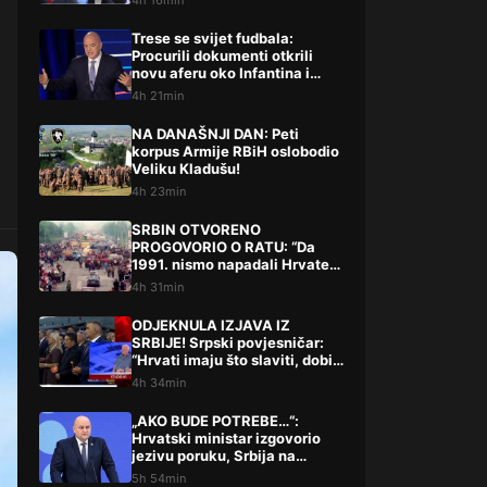
4h 16min
uvrede
Trese se svijet fudbala:
Procurili dokumenti otkrili
novu aferu oko Infantina i
Superlige
4h 21min
NA DANAŠNJI DAN: Peti
korpus Armije RBiH oslobodio
Veliku Kladušu!
4h 23min
SRBIN OTVORENO
PROGOVORIO O RATU: “Da
1991. nismo napadali Hrvate
tenkovima…”
4h 31min
ODJEKNULA IZJAVA IZ
SRBIJE! Srpski povjesničar:
“Hrvati imaju što slaviti, dobili
su ono što im povijesno
4h 34min
pripada”
„AKO BUDE POTREBE…“:
Hrvatski ministar izgovorio
jezivu poruku, Srbija na
nogama
5h 54min