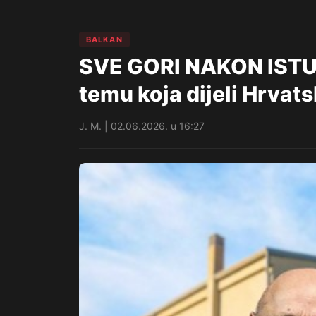
BALKAN
SVE GORI NAKON ISTUP
temu koja dijeli Hrvats
J. M. | 02.06.2026. u 16:27