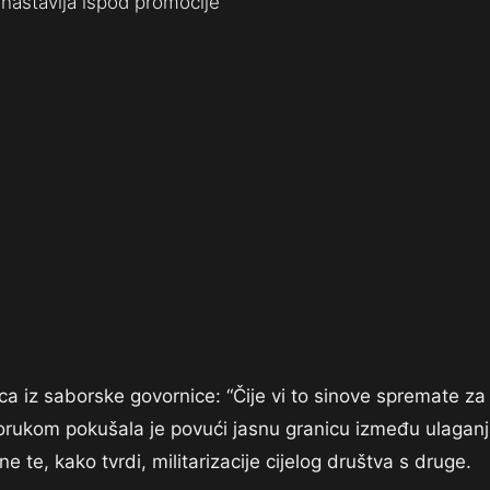
nastavlja ispod promocije
ca iz saborske govornice: “Čije vi to sinove spremate za
om porukom pokušala je povući jasnu granicu između ulagan
e te, kako tvrdi, militarizacije cijelog društva s druge.