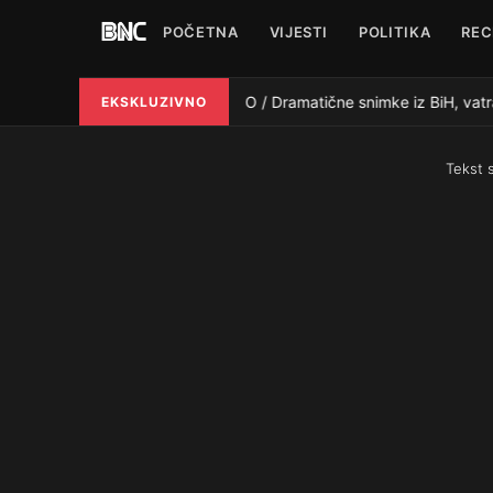
POČETNA
VIJESTI
POLITIKA
REC
VIDEO / Dramatične snimke iz BiH, vatra
EKSKLUZIVNO
●
Tekst 