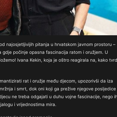
d najosjetljivijih pitanja u hrvatskom javnom prostoru –
a gdje počinje opasna fascinacija ratom i oružjem. U
žemo! Ivana Kekin, koja je oštro reagirala na, kako tvrd
mantizirati rat i oružje među djecom, upozorivši da iza
mržnja i smrt, dok oni koji ga prežive njegove posljedice
 djecu ne treba odgajati u duhu vojne fascinacije, nego i
jalogu i vrijednostima mira.