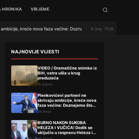
 HRONIKA
VRIJEME
 ambicije, kreće nova faza većine: Doznajemo što traže
BU
6. aug · 15:26
●
NAJNOVIJE VIJESTI
VIDEO / Dramatične snimke iz
BiH, vatra ušla u krug
preduzeća
1h 53min
Plenkovićevi partneri ne
skrivaju ambicije, kreće nova
faza većine: Doznajemo što
traže
2h 9min
BURNO NAKON SUKOBA
HELEZA I VUČIĆA! Dodik se
uključio u raspravu Heleza i
Vučića pa uputio brutalne