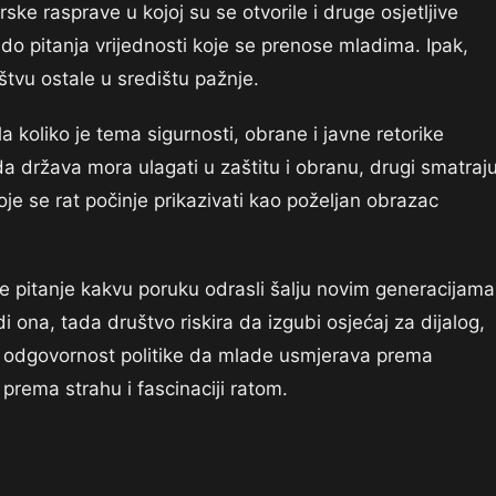
ske rasprave u kojoj su se otvorile i druge osjetljive
 do pitanja vrijednosti koje se prenose mladima. Ipak,
uštvu ostale u središtu pažnje.
a koliko je tema sigurnosti, obrane i javne retorike
da država mora ulagati u zaštitu i obranu, drugi smatraj
oje se rat počinje prikazivati kao poželjan obrazac
 je pitanje kakvu poruku odrasli šalju novim generacijama
i ona, tada društvo riskira da izgubi osjećaj za dijalog,
je odgovornost politike da mlade usmjerava prema
prema strahu i fascinaciji ratom.