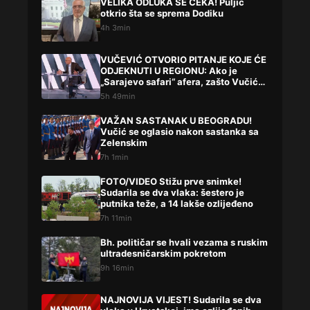
VELIKA ODLUKA SE ČEKA! Puljić
otkrio šta se sprema Dodiku
4h 3min
VUČEVIĆ OTVORIO PITANJE KOJE ĆE
ODJEKNUTI U REGIONU: Ako je
„Sarajevo safari“ afera, zašto Vučića
niste procesuirali?!
5h 49min
VAŽAN SASTANAK U BEOGRADU!
Vučić se oglasio nakon sastanka sa
Zelenskim
7h 1min
FOTO/VIDEO Stižu prve snimke!
Sudarila se dva vlaka: šestero je
putnika teže, a 14 lakše ozlijeđeno
7h 11min
Bh. političar se hvali vezama s ruskim
ultradesničarskim pokretom
9h 16min
NAJNOVIJA VIJEST! Sudarila se dva