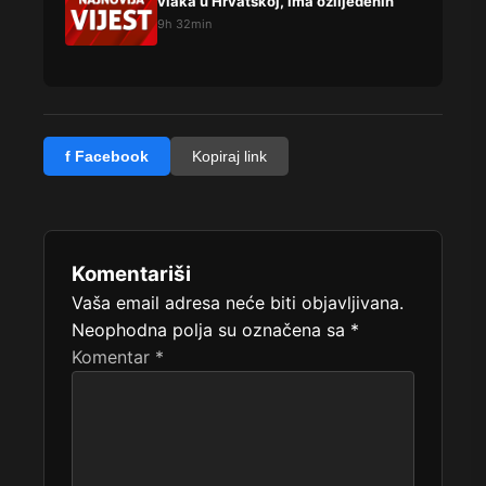
vlaka u Hrvatskoj, ima ozlijeđenih
9h 32min
f Facebook
Kopiraj link
Komentariši
Vaša email adresa neće biti objavljivana.
Neophodna polja su označena sa
*
Komentar
*