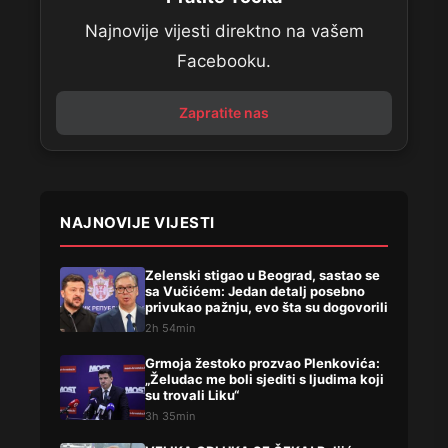
Najnovije vijesti direktno na vašem
Facebooku.
Zapratite nas
NAJNOVIJE VIJESTI
Zelenski stigao u Beograd, sastao se
sa Vučićem: Jedan detalj posebno
privukao pažnju, evo šta su dogovorili
2h 54min
Grmoja žestoko prozvao Plenkovića:
„Želudac me boli sjediti s ljudima koji
su trovali Liku“
3h 35min