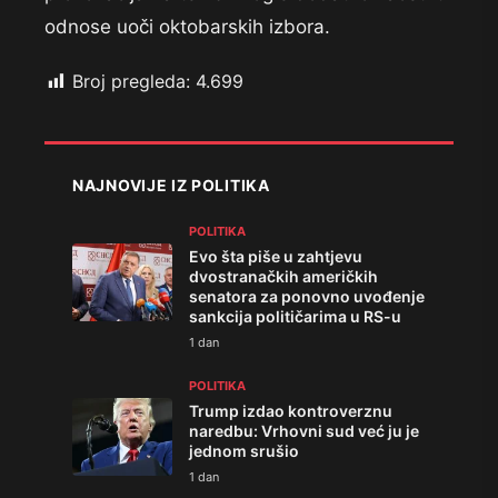
odnose uoči oktobarskih izbora.
Broj pregleda:
4.699
NAJNOVIJE IZ POLITIKA
POLITIKA
Evo šta piše u zahtjevu
dvostranačkih američkih
senatora za ponovno uvođenje
sankcija političarima u RS-u
1 dan
POLITIKA
Trump izdao kontroverznu
naredbu: Vrhovni sud već ju je
jednom srušio
1 dan