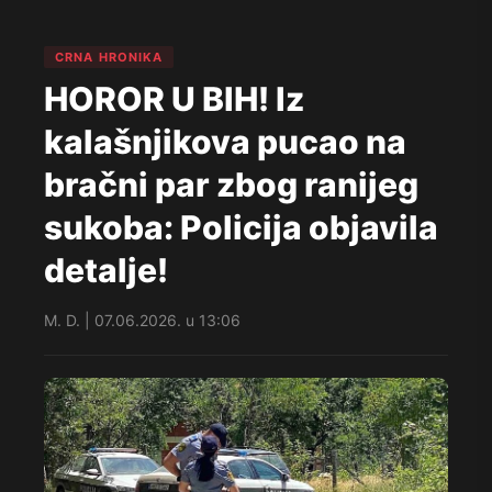
CRNA HRONIKA
HOROR U BIH! Iz
kalašnjikova pucao na
bračni par zbog ranijeg
sukoba: Policija objavila
detalje!
M. D. | 07.06.2026. u 13:06