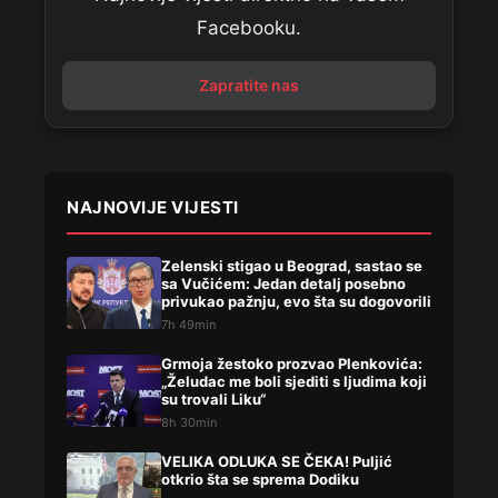
Facebooku.
Zapratite nas
NAJNOVIJE VIJESTI
Zelenski stigao u Beograd, sastao se
sa Vučićem: Jedan detalj posebno
privukao pažnju, evo šta su dogovorili
7h 49min
Grmoja žestoko prozvao Plenkovića:
„Želudac me boli sjediti s ljudima koji
su trovali Liku“
8h 30min
VELIKA ODLUKA SE ČEKA! Puljić
otkrio šta se sprema Dodiku