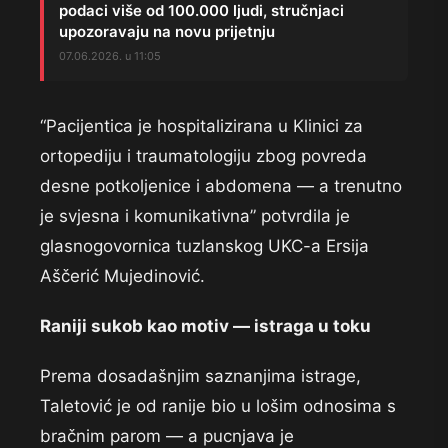
podaci više od 100.000 ljudi, stručnjaci
upozoravaju na novu prijetnju
07.06.2026. u 11:05
“Pacijentica je hospitalizirana u Klinici za
ortopediju i traumatologiju zbog povreda
desne potkoljenice i abdomena — a trenutno
je svjesna i komunikativna” potvrdila je
glasnogovornica tuzlanskog UKC-a Ersija
Aščerić Mujedinović.
Raniji sukob kao motiv — istraga u toku
Prema dosadašnjim saznanjima istrage,
Taletović je od ranije bio u lošim odnosima s
bračnim parom — a pucnjava je