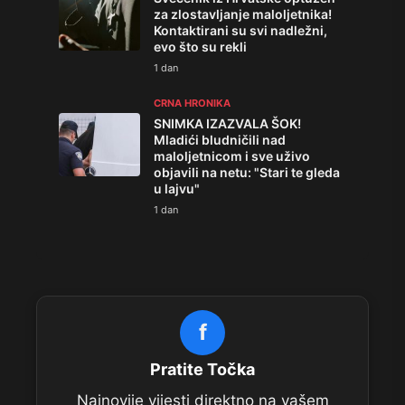
za zlostavljanje maloljetnika!
Kontaktirani su svi nadležni,
evo što su rekli
1 dan
CRNA HRONIKA
SNIMKA IZAZVALA ŠOK!
Mladići bludničili nad
maloljetnicom i sve uživo
objavili na netu: "Stari te gleda
u lajvu"
1 dan
f
Pratite Točka
Najnovije vijesti direktno na vašem