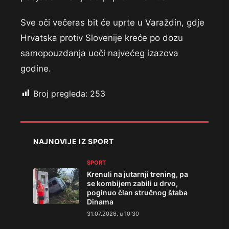
Sve oči večeras bit će uprte u Varaždin, gdje
Hrvatska protiv Slovenije kreće po dozu
samopouzdanja uoči najvećeg izazova
godine.
Broj pregleda:
253
NAJNOVIJE IZ SPORT
SPORT
Krenuli na jutarnji trening, pa
se kombijem zabili u drvo,
poginuo član stručnog štaba
Dinama
31.07.2026. u 10:30