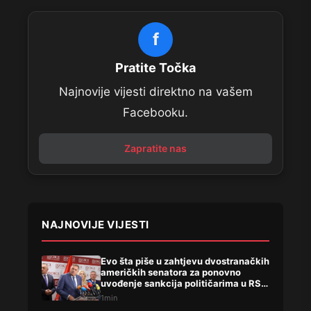
f
Pratite Točka
Najnovije vijesti direktno na vašem
Facebooku.
Zapratite nas
NAJNOVIJE VIJESTI
Evo šta piše u zahtjevu dvostranačkih
američkih senatora za ponovno
uvođenje sankcija političarima u RS-
u
1min