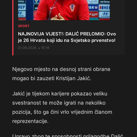
SPORT
NAJNOVIJA VIJEST!: DALIĆ PRELOMIO: Ovo
je 26 Hrvata koji idu na Svjetsko prvenstvo!
01.06.2026. u 16:19
Njegovo mjesto na desnoj strani obrane
mogao bi zauzeti Kristijan Jakić.
Jakić je tijekom karijere pokazao veliku
svestranost te može igrati na nekoliko
pozicija, što ga čini vrlo vrijednim članom
reprezentacije.
Upravo zbog te sposobnosti prilagodbe Dalić