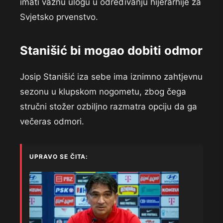
imati važnu ulogu u određivanju hijerarhije za
Svjetsko prvenstvo.
Stanišić bi mogao dobiti odmor
Josip Stanišić iza sebe ima iznimno zahtjevnu
sezonu u klupskom nogometu, zbog čega
stručni stožer ozbiljno razmatra opciju da ga
večeras odmori.
UPRAVO SE ČITA: