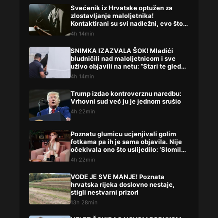
Svećenik iz Hrvatske optužen za
zlostavljanje maloljetnika!
Kontaktirani su svi nadležni, evo što
su rekli
4h 14min
SNIMKA IZAZVALA ŠOK! Mladići
bludničili nad maloljetnicom i sve
uživo objavili na netu: “Stari te gleda
u lajvu”
4h 14min
Trump izdao kontroverznu naredbu:
Vrhovni sud već ju je jednom srušio
4h 22min
Poznatu glumicu ucjenjivali golim
fotkama pa ih je sama objavila. Nije
očekivala ono što uslijedilo: ‘Slomilo
me‘
4h 22min
VODE JE SVE MANJE! Poznata
hrvatska rijeka doslovno nestaje,
stigli nestvarni prizori
13h 28min