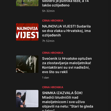
šestero je putnika teže, a 14
lakše ozlijeđeno
5h 32min
CRNA HRONIKA
NAJNOVIJA VIJEST! Sudarila
se dva vlaka u Hrvatskoj, ima
ozlijeđenih
7h 52min
CRNA HRONIKA
Svećenik iz Hrvatske optužen
za zlostavljanje maloljetnika!
Kontaktirani su svi nadležni,
evo što su rekli
1 dan
CRNA HRONIKA
SNIMKA IZAZVALA ŠOK!
Mladići bludničili nad
maloljetnicom i sve uživo
objavili na netu: "Stari te gleda
u lajvu"