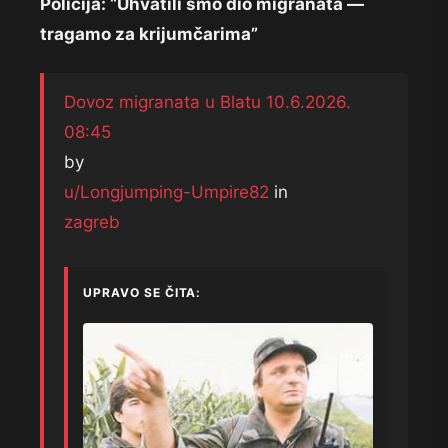
Policija: “Uhvatili smo dio migranata —
tragamo za krijumčarima”
Dovoz migranata u Blatu 10.6.2026.
08:45
by
u/Longjumping-Umpire82
in
zagreb
UPRAVO SE ČITA: