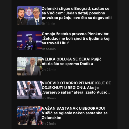
Zelenski stigao u Beograd, sastao se
sa Vučićem: Jedan detalj posebno
privukao pažnju, evo šta su dogovorili
1h 14min
Grmoja žestoko prozvao Plenkovića:
„Želudac me boli sjediti s ljudima koji
su trovali Liku“
1h 55min
VELIKA ODLUKA SE ČEKA! Puljić
otkrio šta se sprema Dodiku
2h 23min
VUČEVIĆ OTVORIO PITANJE KOJE ĆE
ODJEKNUTI U REGIONU: Ako je
„Sarajevo safari“ afera, zašto Vučića
niste procesuirali?!
4h 10min
VAŽAN SASTANAK U BEOGRADU!
Vučić se oglasio nakon sastanka sa
Zelenskim
5h 21min