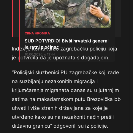
CRNA HRONIKA
SUD POTVRDIO! Bivši hrvatski general
je ratni zločinac
Index je kontaktirao zagrebačku policiju koja
10.06.2026. u 11:44
je potvrdila da je upoznata s događajem.
“Policijski službenici PU zagrebačke koji rade
na suzbijanju nezakonitih migracija i
krijumčarenja migranata danas su u jutarnjim
satima na makadamskom putu Brezovička bb
uhvatili više stranih državljana za koje je
utvrđeno kako su na nezakonit način prešli
državnu granicu” odgovorili su iz policije.