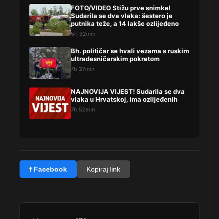
FOTO/VIDEO Stižu prve snimke!
Sudarila se dva vlaka: šestero je
putnika teže, a 14 lakše ozlijeđeno
5h 32min
Bh. političar se hvali vezama s ruskim
ultradesničarskim pokretom
7h 37min
NAJNOVIJA VIJEST! Sudarila se dva
vlaka u Hrvatskoj, ima ozlijeđenih
7h 52min
f Facebook
Kopiraj link