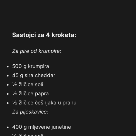
Sastojci za 4 kroketa:
Za pire od krumpira:
500 g krumpira
45 g sira cheddar
½ žličice soli
½ žličice papra
½ žličice češnjaka u prahu
Za pljeskavice:
400 g mljevene junetine