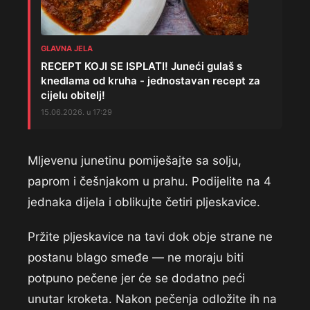
GLAVNA JELA
RECEPT KOJI SE ISPLATI! Juneći gulaš s
knedlama od kruha - jednostavan recept za
cijelu obitelj!
15.06.2026. u 17:29
Mljevenu junetinu pomiješajte sa solju,
paprom i češnjakom u prahu. Podijelite na 4
jednaka dijela i oblikujte četiri pljeskavice.
Pržite pljeskavice na tavi dok obje strane ne
postanu blago smeđe — ne moraju biti
potpuno pečene jer će se dodatno peći
unutar kroketa. Nakon pečenja odložite ih na