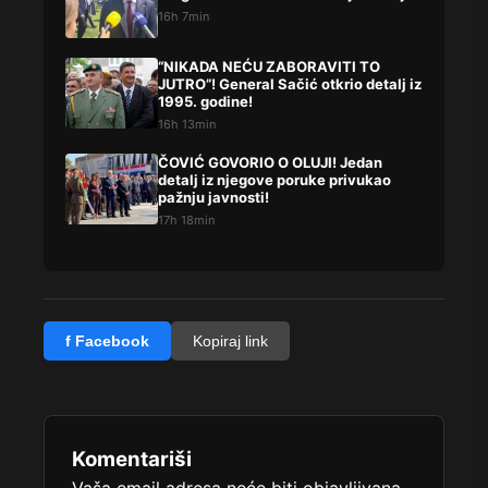
16h 7min
“NIKADA NEĆU ZABORAVITI TO
JUTRO”! General Sačić otkrio detalj iz
1995. godine!
16h 13min
ČOVIĆ GOVORIO O OLUJI! Jedan
detalj iz njegove poruke privukao
pažnju javnosti!
17h 18min
f Facebook
Kopiraj link
Komentariši