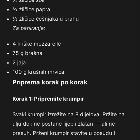
½ žličice soli
½ žličice papra
½ žličice češnjaka u prahu
Za paniranje:
4 kriške mozzarelle
75 g brašna
2 jaja
100 g krušnih mrvica
Priprema korak po korak
Korak 1: Pripremite krumpir
Svaki krumpir izrežite na 8 dijelova. Pržite na
ulju dok ne postane lijep i zlatan — ali ne
presuh. Prženi krumpir stavite u posudu i