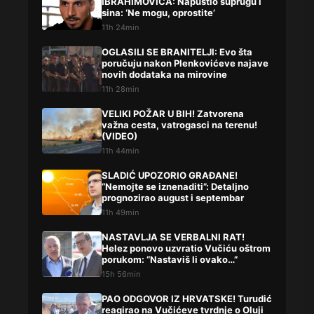
IBRAHIMOVIĆA: Napustio suprugu i
sina: ‘Ne mogu, oprostite’
11h 24min
OGLASILI SE BRANITELJI: Evo šta
poručuju nakon Plenkovićeve najave
novih dodataka na mirovine
11h 28min
VELIKI POŽAR U BIH! Zatvorena
važna cesta, vatrogasci na terenu!
(VIDEO)
11h 44min
SLADIĆ UPOZORIO GRAĐANE!
“Nemojte se iznenaditi”: Detaljno
prognozirao august i septembar
11h 49min
NASTAVLJA SE VERBALNI RAT!
Helez ponovo uzvratio Vučiću oštrom
porukom: “Nastaviš li ovako…”
15h 56min
PAO ODGOVOR IZ HRVATSKE! Turudić
reagirao na Vučićeve tvrdnje o Oluji