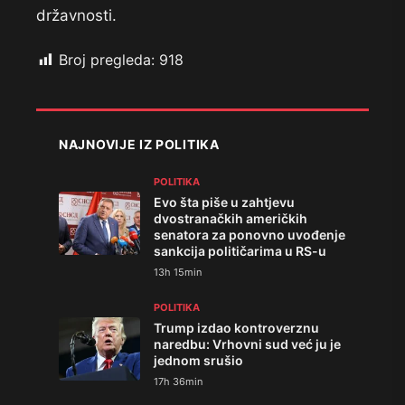
državnosti.
Broj pregleda:
918
NAJNOVIJE IZ POLITIKA
POLITIKA
Evo šta piše u zahtjevu
dvostranačkih američkih
senatora za ponovno uvođenje
sankcija političarima u RS-u
13h 15min
POLITIKA
Trump izdao kontroverznu
naredbu: Vrhovni sud već ju je
jednom srušio
17h 36min