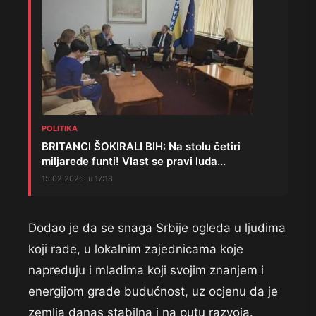
POLITIKA
BRITANCI ŠOKIRALI BIH: Na stolu četiri
miljarede funti! Vlast se pravi luda...
15.02.2026. u 17:18
Dodao je da se snaga Srbije ogleda u ljudima
koji rade, u lokalnim zajednicama koje
napreduju i mladima koji svojim znanjem i
energijom grade budućnost, uz ocjenu da je
zemlja danas stabilna i na putu razvoja.