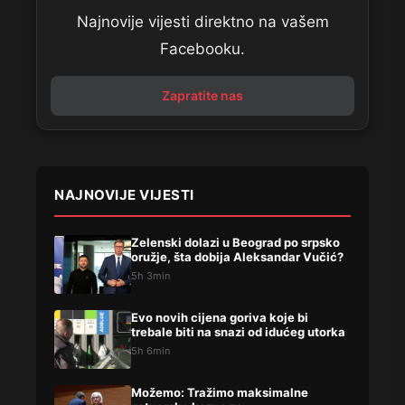
Najnovije vijesti direktno na vašem
Facebooku.
Zapratite nas
NAJNOVIJE VIJESTI
Zelenski dolazi u Beograd po srpsko
oružje, šta dobija Aleksandar Vučić?
5h 3min
Evo novih cijena goriva koje bi
trebale biti na snazi od idućeg utorka
5h 6min
Možemo: Tražimo maksimalne