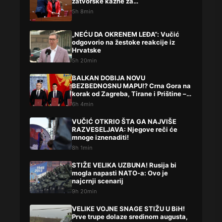
zatvorske kazne za…
5h 8min
„NEĆU DA OKRENEM LEĐA“: Vučić
odgovorio na žestoke reakcije iz
Hrvatske
5h 20min
BALKAN DOBIJA NOVU
BEZBEDNOSNU MAPU!? Crna Gora na
korak od Zagreba, Tirane i Prištine –
detalji koji su podigli prašinu
6h 4min
VUČIĆ OTKRIO ŠTA GA NAJVIŠE
RAZVESELJAVA: Njegove reči će
mnoge iznenaditi!
8h 1min
STIŽE VELIKA UZBUNA! Rusija bi
mogla napasti NATO-a: Ovo je
najcrnji scenarij
9h 20min
VELIKE VOJNE SNAGE STIŽU U BiH!
Prve trupe dolaze sredinom augusta,