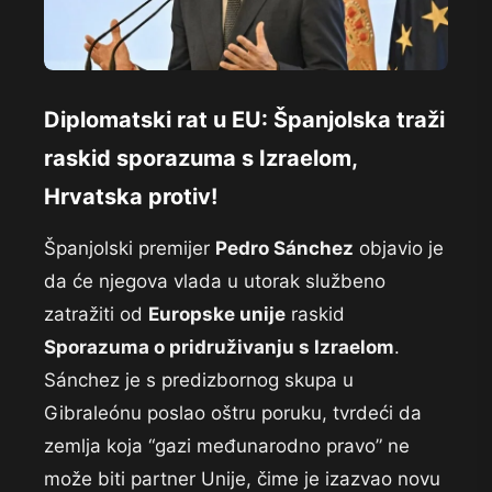
Diplomatski rat u EU: Španjolska traži
raskid sporazuma s Izraelom,
Hrvatska protiv!
Španjolski premijer
Pedro Sánchez
objavio je
da će njegova vlada u utorak službeno
zatražiti od
Europske unije
raskid
Sporazuma o pridruživanju s Izraelom
.
Sánchez je s predizbornog skupa u
Gibraleónu poslao oštru poruku, tvrdeći da
zemlja koja “gazi međunarodno pravo” ne
može biti partner Unije, čime je izazvao novu