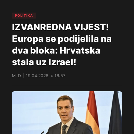
POLITIKA
IZVANREDNA VIJEST!
Europa se podijelila na
dva bloka: Hrvatska
stala uz Izrael!
M. D. | 19.04.2026. u 16:57