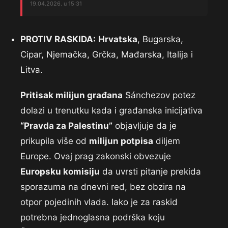
19.04.2026. u 15:31
PROTIV RASKIDA:
Hrvatska
, Bugarska,
Cipar, Njemačka, Grčka, Mađarska, Italija i
Litva.
Pritisak milijun građana
Sánchezov potez
dolazi u trenutku kada i građanska inicijativa
“Pravda za Palestinu”
objavljuje da je
prikupila više od
milijun potpisa
diljem
Europe. Ovaj prag zakonski obvezuje
Europsku komisiju
da uvrsti pitanje prekida
sporazuma na dnevni red, bez obzira na
otpor pojedinih vlada. Iako je za raskid
potrebna jednoglasna podrška koju