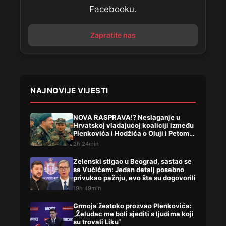
Facebooku.
Zapratite nas
NAJNOVIJE VIJESTI
NOVA RASPRAVA!? Neslaganje u
Hrvatskoj vladajućoj koaliciji između
Plenkovića i Hodžića o Oluji i Petom
korpusu ARBIH!
2h 24min
Zelenski stigao u Beograd, sastao se
sa Vučićem: Jedan detalj posebno
privukao pažnju, evo šta su dogovorili
19h 49min
Grmoja žestoko prozvao Plenkovića:
„Želudac me boli sjediti s ljudima koji
su trovali Liku“