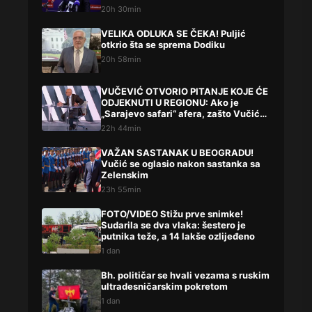
20h 30min
VELIKA ODLUKA SE ČEKA! Puljić
otkrio šta se sprema Dodiku
20h 58min
VUČEVIĆ OTVORIO PITANJE KOJE ĆE
ODJEKNUTI U REGIONU: Ako je
„Sarajevo safari“ afera, zašto Vučića
niste procesuirali?!
22h 44min
VAŽAN SASTANAK U BEOGRADU!
Vučić se oglasio nakon sastanka sa
Zelenskim
23h 55min
FOTO/VIDEO Stižu prve snimke!
Sudarila se dva vlaka: šestero je
putnika teže, a 14 lakše ozlijeđeno
1 dan
Bh. političar se hvali vezama s ruskim
ultradesničarskim pokretom
1 dan