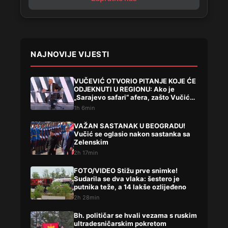
NAJNOVIJE VIJESTI
VUČEVIĆ OTVORIO PITANJE KOJE ĆE
ODJEKNUTI U REGIONU: Ako je
„Sarajevo safari“ afera, zašto Vučića
niste procesuirali?!
1h 6min
VAŽAN SASTANAK U BEOGRADU!
Vučić se oglasio nakon sastanka sa
Zelenskim
2h 17min
FOTO/VIDEO Stižu prve snimke!
Sudarila se dva vlaka: šestero je
putnika teže, a 14 lakše ozlijeđeno
2h 28min
Bh. političar se hvali vezama s ruskim
ultradesničarskim pokretom