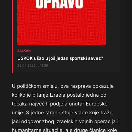
BALKAN
USKOK ušao u još jedan sportski savez?
20.04.2026. u 11:30
U političkom smislu, ova rasprava pokazuje
koliko je pitanje Izraela postalo jedna od
točaka najvećih podjela unutar Europske
unije. S jedne strane stoje vlade koje traže
jači odgovor zbog izraelskih vojnih operacija i
humanitarne situacije, a s druge članice koje