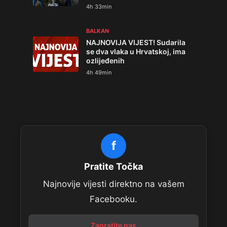
4h 33min
BALKAN
NAJNOVIJA VIJEST! Sudarila
se dva vlaka u Hrvatskoj, ima
ozlijeđenih
4h 49min
f
Pratite Točka
Najnovije vijesti direktno na vašem
Facebooku.
Zapratite nas