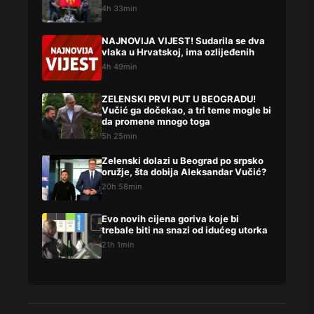
4h 33min
NAJNOVIJA VIJEST! Sudarila se dva
vlaka u Hrvatskoj, ima ozlijeđenih
4h 49min
ZELENSKI PRVI PUT U BEOGRADU!
Vučić ga dočekao, a tri teme mogle bi
da promene mnogo toga
5h 25min
Zelenski dolazi u Beograd po srpsko
oružje, šta dobija Aleksandar Vučić?
20h 58min
Evo novih cijena goriva koje bi
trebale biti na snazi od idućeg utorka
21h 1min