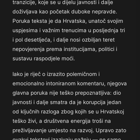
tranzicije, koje se u dijelu javnosti i dalje
doživljava kao početak duboke nepravde.
Poruka teksta je da Hrvatska, unatoč svojim
uspjesima i važnim trenucima u posljednja tri
i pol desetljeća, i dalje nosi ozbiljan teret
nepovjerenja prema institucijama, politici i
sustavu raspodjele moći.
Iako je riječ o izrazito polemičnom i
emocionalno intoniranom komentaru, njegova
glavna poruka nije teško prepoznatljiva: dio
javnosti i dalje smatra da je korupcija jedan
od ključnih razloga zbog kojih se u Hrvatskoj
teško živi, a društvena energija troši na
preživljavanje umjesto na razvoj. Upravo zato
ovakvi tekstovi izazivaju pažnju — ne samo