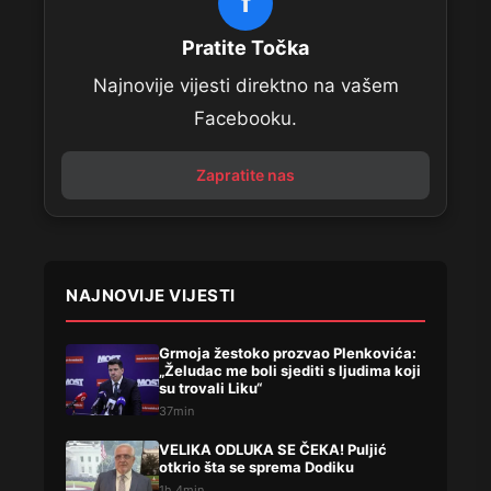
f
Pratite Točka
Najnovije vijesti direktno na vašem
Facebooku.
Zapratite nas
NAJNOVIJE VIJESTI
Grmoja žestoko prozvao Plenkovića:
„Želudac me boli sjediti s ljudima koji
su trovali Liku“
37min
VELIKA ODLUKA SE ČEKA! Puljić
otkrio šta se sprema Dodiku
1h 4min