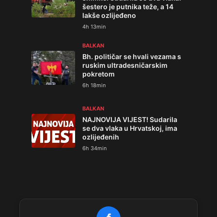
šestero je putnika teže, a 14
lakše ozlijeđeno
4h 13min
BALKAN
Bh. političar se hvali vezama s
ruskim ultradesničarskim
pokretom
6h 18min
BALKAN
NAJNOVIJA VIJEST! Sudarila
se dva vlaka u Hrvatskoj, ima
ozlijeđenih
6h 34min