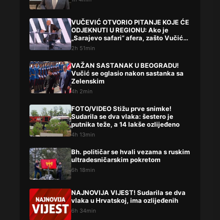
VUČEVIĆ OTVORIO PITANJE KOJE ĆE
ODJEKNUTI U REGIONU: Ako je
„Sarajevo safari“ afera, zašto Vučića
niste procesuirali?!
2h 51min
VAŽAN SASTANAK U BEOGRADU!
Vučić se oglasio nakon sastanka sa
Zelenskim
4h 2min
FOTO/VIDEO Stižu prve snimke!
Sudarila se dva vlaka: šestero je
putnika teže, a 14 lakše ozlijeđeno
4h 13min
Bh. političar se hvali vezama s ruskim
ultradesničarskim pokretom
6h 18min
NAJNOVIJA VIJEST! Sudarila se dva
vlaka u Hrvatskoj, ima ozlijeđenih
6h 34min