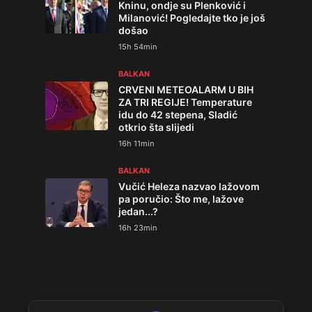
Kninu, ondje su Plenković i
Milanović! Pogledajte tko je još
došao
15h 54min
BALKAN
CRVENI METEOALARM U BIH
ZA TRI REGIJE! Temperature
idu do 42 stepena, Sladić
otkrio šta slijedi
16h 11min
BALKAN
Vučić Heleza nazvao lažovom
pa poručio: Što me, lažove
jedan...?
16h 23min