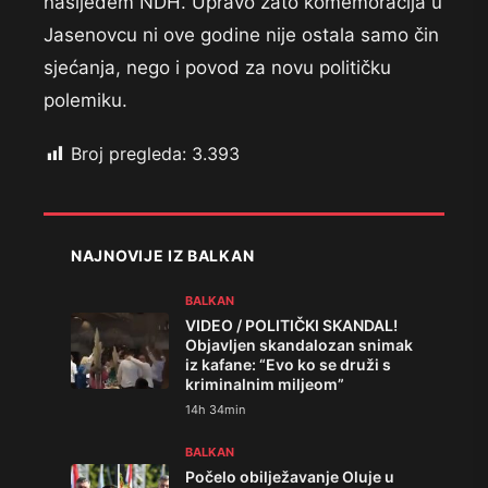
nasljeđem NDH. Upravo zato komemoracija u
Jasenovcu ni ove godine nije ostala samo čin
sjećanja, nego i povod za novu političku
polemiku.
Broj pregleda:
3.393
NAJNOVIJE IZ BALKAN
BALKAN
VIDEO / POLITIČKI SKANDAL!
Objavljen skandalozan snimak
iz kafane: “Evo ko se druži s
kriminalnim miljeom”
14h 34min
BALKAN
Počelo obilježavanje Oluje u