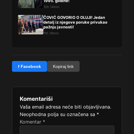
1995. godine!
10h 14min
ČOVIĆ GOVORIO O OLUJI! Jedan
detalj iz njegove poruke privukao
pažnju javnosti!
11h 19min
f Facebook
Kopiraj link
Komentariši
Vaša email adresa neće biti objavljivana.
Neophodna polja su označena sa
*
Komentar
*