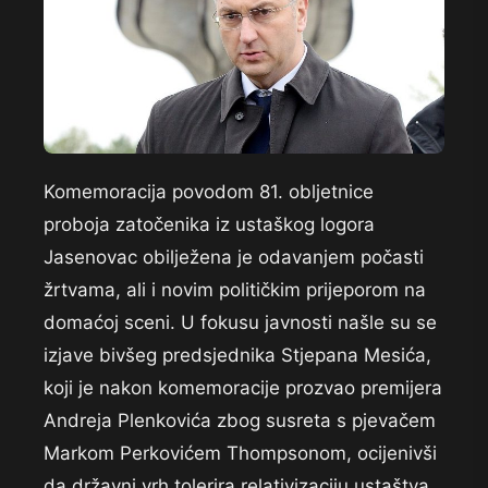
Komemoracija povodom 81. obljetnice
proboja zatočenika iz ustaškog logora
Jasenovac obilježena je odavanjem počasti
žrtvama, ali i novim političkim prijeporom na
domaćoj sceni. U fokusu javnosti našle su se
izjave bivšeg predsjednika Stjepana Mesića,
koji je nakon komemoracije prozvao premijera
Andreja Plenkovića zbog susreta s pjevačem
Markom Perkovićem Thompsonom, ocijenivši
da državni vrh tolerira relativizaciju ustaštva.