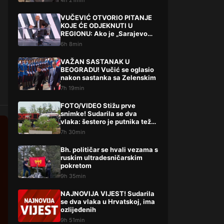
4h 21min
VUČEVIĆ OTVORIO PITANJE
KOJE ĆE ODJEKNUTI U
REGIONU: Ako je „Sarajevo
safari“ afera, zašto Vučića
6h 8min
niste procesuirali?!
VAŽAN SASTANAK U
BEOGRADU! Vučić se oglasio
nakon sastanka sa Zelenskim
7h 19min
FOTO/VIDEO Stižu prve
snimke! Sudarila se dva
vlaka: šestero je putnika teže,
a 14 lakše ozlijeđeno
7h 30min
Bh. političar se hvali vezama s
ruskim ultradesničarskim
pokretom
9h 35min
NAJNOVIJA VIJEST! Sudarila
se dva vlaka u Hrvatskoj, ima
ozlijeđenih
9h 51min