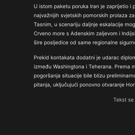
U istom paketu poruka Iran je zaprijetio
najvažnijih svjetskih pomorskih prolaza 
Tasnim, u scenariju daljnje eskalacije mog
Crveno more s Adenskim zaljevom i Indij
šire posljedice od same regionalne sigurno
Prekid kontakata dodatni je udarac diploma
između Washingtona i Teherana. Prema med
pogoršanja situacije bile blizu preliminar
pitanja, uključujući ponovno otvaranje H
Tekst se 