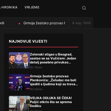
 HRONIKA
VRIJEME
i
Grmoja žestoko prozvao Plenkovića: „Želudac me boli sjedi
8. aug · 19:05
●
NAJNOVIJE VIJESTI
Zelenski stigao u Beograd,
sastao se sa Vučićem: Jedan
detalj posebno privukao
pažnju, evo šta su dogovorili
3h 13min
Grmoja žestoko prozvao
Plenkovića: „Želudac me boli
sjediti s ljudima koji su trovali
Liku“
3h 54min
VELIKA ODLUKA SE ČEKA!
Puljić otkrio šta se sprema
Dodiku