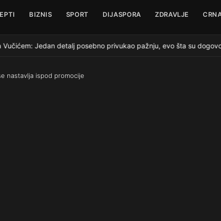
EPTI
BIZNIS
SPORT
DIJASPORA
ZDRAVLJE
CRNA
 Vučićem: Jedan detalj posebno privukao pažnju, evo šta su dogovoril
se nastavlja ispod promocije