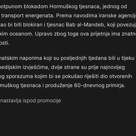
 i potpunom blokadom Hormuškog tjesnaca, jednog od
za transport energenata. Prema navodima iranske agencij
ao bi biti blokiran i tjesnac Bab al-Mandeb, koji povezu
skim oceanom. Upravo zbog toga ova prijetnja ima znatn
sti.
tskim naporima koji su posljednjih tjedana bili u tijeku
ijskim izvješćima, dvije strane su prije najnovijeg
nog sporazuma kojim bi se pokušao riješiti dio otvorenih
ormuškog tjesnaca i produženje 60-dnevnog primirja.
nastavlja ispod promocije