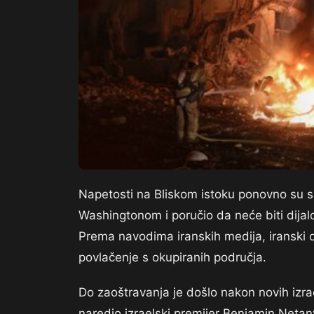
Napetosti na Bliskom istoku ponovno su se
Washingtonom i poručio da neće biti dija
Prema navodima iranskih medija, iranski d
povlačenje s okupiranih područja.
Do zaoštravanja je došlo nakon novih izra
naredio izraelski premijer Benjamin Netany