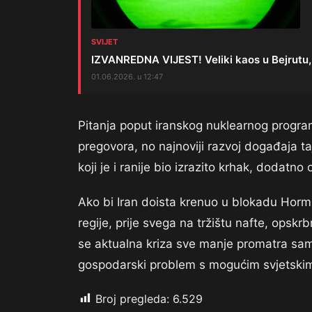
SVIJET
IZVANREDNA VIJEST! Veliki kaos u Bejrutu, l
01.06.2026. u 12:47
Pitanja poput iranskog nuklearnog program
pregovora, no najnoviji razvoj događaja ta
koji je i ranije bio izrazito krhak, dodatno 
Ako bi Iran doista krenuo u blokadu Hormu
regije, prije svega na tržištu nafte, ops
se aktualna kriza sve manje promatra samo
gospodarski problem s mogućim svjetski
Broj pregleda:
6.529