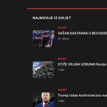
NAJNOVIJE IZ SVIJET
SVIJET
VAŽAN SASTANAK U BEOGRADU!
7h 19min
SVIJET
STIŽE VELIKA UZBUNA! Rusija b
1 dan
SVIJET
Trump izdao kontroverznu nar
1 dan