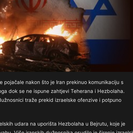
 pojačale nakon što je Iran prekinuo komunikaciju s
loga dok se ne ispune zahtjevi Teherana i Hezbolaha.
užnosnici traže prekid izraelske ofenzive i potpuno
elskih udara na uporišta Hezbolaha u Bejrutu, koje je
ahu. Više iranskih dužnosnika osudilo je širenje izraels