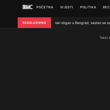
POČETNA
VIJESTI
POLITIKA
REC
Zelenski stigao u Beograd, sastao se sa
EKSKLUZIVNO
●
Tekst 