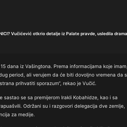
 Vučićević otkrio detalje iz Palate pravde, usledila dram
15 dana iz Vašingtona. Prema informacijama koje imam
 dug period, ali verujem da će biti dovoljno vremena da 
strana prihvatiti sporazum“, rekao je Vučić.
e sastao se sa premijerom Irakli Kobahidze, kao i sa
uašvili. Održani su i razgovori delegacija dve zemlje,
ncija za medije.