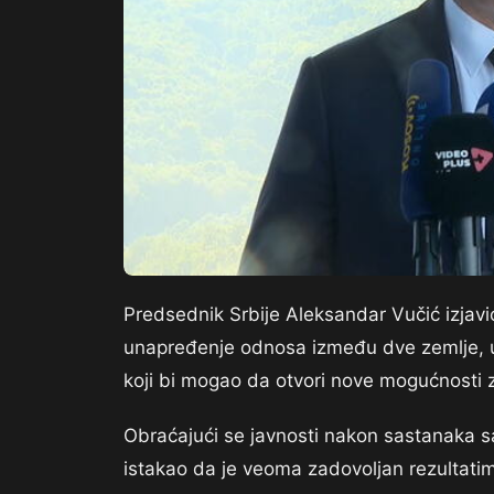
Predsednik Srbije Aleksandar Vučić izjav
unapređenje odnosa između dve zemlje, uk
koji bi mogao da otvori nove mogućnosti 
Obraćajući se javnosti nakon sastanaka sa 
istakao da je veoma zadovoljan rezultati