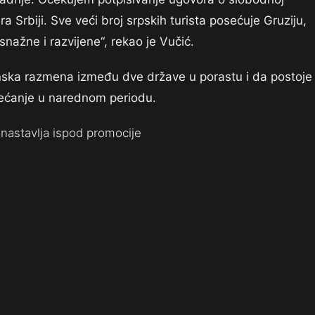
ra Srbiji. Sve veći broj srpskih turista posećuje Gruziju,
nažne i razvijene“, rekao je Vučić.
vinska razmena između dve države u porastu i da postoje
većanje u narednom periodu.
nastavlja ispod promocije