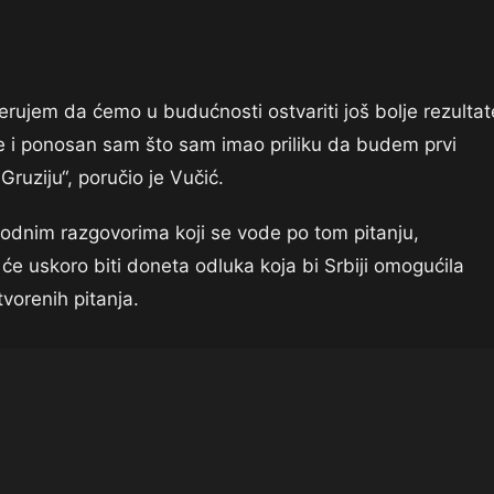
rujem da ćemo u budućnosti ostvariti još bolje rezultat
e i ponosan sam što sam imao priliku da budem prvi
Gruziju“, poručio je Vučić.
rodnim razgovorima koji se vode po tom pitanju,
 će uskoro biti doneta odluka koja bi Srbiji omogućila
vorenih pitanja.