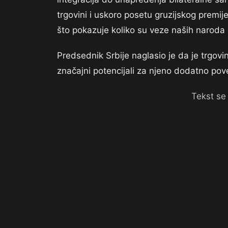
trgovini i uskoro posetu gruzijskog premije
što pokazuje koliko su veze naših naroda s
Predsednik Srbije naglasio je da je trgo
značajni potencijali za njeno dodatno po
Tekst se 