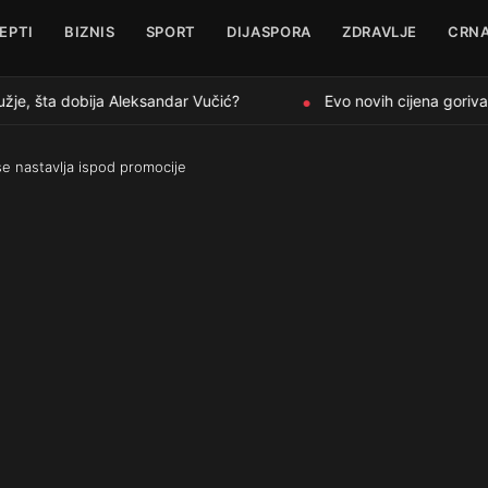
EPTI
BIZNIS
SPORT
DIJASPORA
ZDRAVLJE
CRNA
je, šta dobija Aleksandar Vučić?
Evo novih cijena goriva 
●
se nastavlja ispod promocije