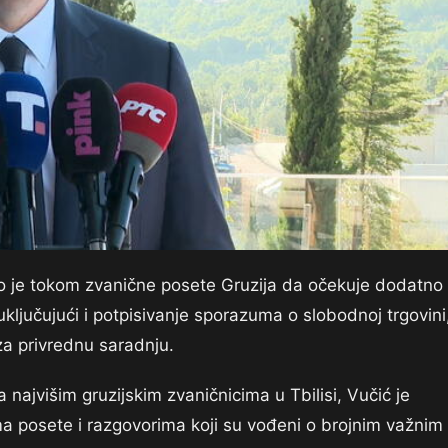
io je tokom zvanične posete Gruzija da očekuje dodatno
ljučujući i potpisivanje sporazuma o slobodnoj trgovini
za privrednu saradnju.
najvišim gruzijskim zvaničnicima u Tbilisi, Vučić je
ma posete i razgovorima koji su vođeni o brojnim važnim