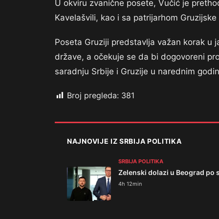
U okviru zvanične posete, Vučić je preth
Kavelašvili, kao i sa patrijarhom Gruzijske 
Poseta Gruziji predstavlja važan korak u j
države, a očekuje se da bi dogovoreni pr
saradnju Srbije i Gruzije u narednim god
Broj pregleda:
381
NAJNOVIJE IZ SRBIJA POLITIKA
SRBIJA POLITIKA
Zelenski dolazi u Beograd po 
4h 12min