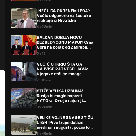
4h 17min
„NEĆU DA OKRENEM LEĐA“:
Vučić odgovorio na žestoke
reakcije iz Hrvatske
4h 28min
BALKAN DOBIJA NOVU
BEZBEDNOSNU MAPU!? Crna
Gora na korak od Zagreba,
Tirane i Prištine – detalji koji
5h 13min
su podigli prašinu
VUČIĆ OTKRIO ŠTA GA
NAJVIŠE RAZVESELJAVA:
Njegove reči će mnoge
iznenaditi!
7h 10min
STIŽE VELIKA UZBUNA!
Rusija bi mogla napasti
NATO-a: Ovo je najcrnji
scenarij
8h 29min
VELIKE VOJNE SNAGE STIŽU
U BiH! Prve trupe dolaze
sredinom augusta, poznato
šta slijedi
8h 45min