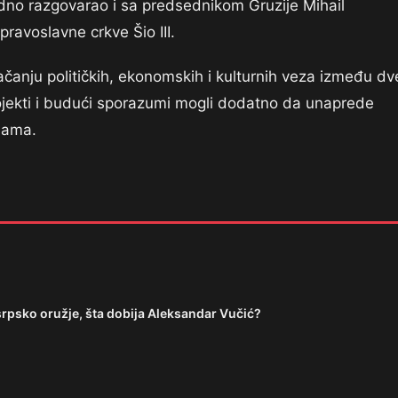
odno razgovarao i sa predsednikom Gruzije Mihail
pravoslavne crkve Šio III.
ačanju političkih, ekonomskih i kulturnih veza između dv
ojekti i budući sporazumi mogli dodatno da unaprede
inama.
srpsko oružje, šta dobija Aleksandar Vučić?