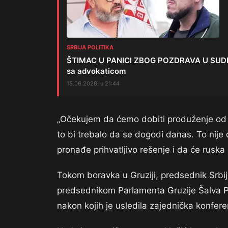
SRBIJA POLITIKA
ŠTIMAC U PANICI ZBOG POZDRAVA U SUDNICI?
sa advokaticom
15.06.2026. u 21:44
„Očekujem da ćemo dobiti produženje od 
to bi trebalo da se dogodi danas. To nije
pronađe prihvatljivo rešenje i da će ruska 
Tokom boravka u Gruziji, predsednik Srbij
predsednikom Parlamenta Gruzije Šalva Pap
nakon kojih je usledila zajednička konfere