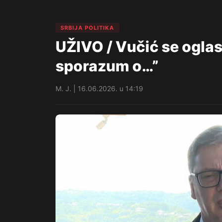
SRBIJA POLITIKA
UŽIVO / Vučić se oglas
sporazum o…”
M. J. | 16.06.2026. u 14:19