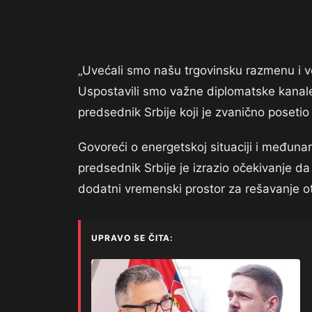
„Uvećali smo našu trgovinsku razmenu i ve
Uspostavili smo važne diplomatske kanal
predsednik Srbije koji je zvanično posetio 
Govoreći o energetskoj situaciji i međuna
predsednik Srbije je izrazio očekivanje da
dodatni vremenski prostor za rešavanje ot
UPRAVO SE ČITA: