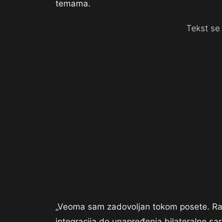
temama.
Tekst se 
„Veoma sam zadovoljan tokom posete. Raz
integracija do unapređenja bilateralne s