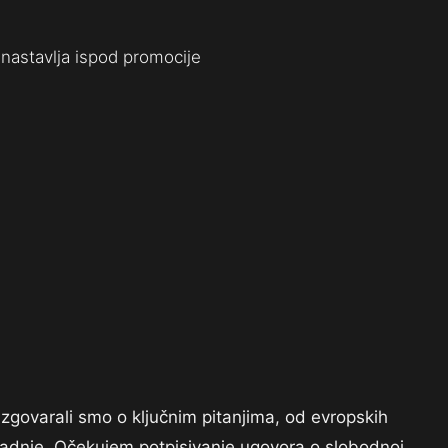
nastavlja ispod promocije
govarali smo o ključnim pitanjima, od evropskih
aradnje. Očekujem potpisivanje ugovora o slobodnoj