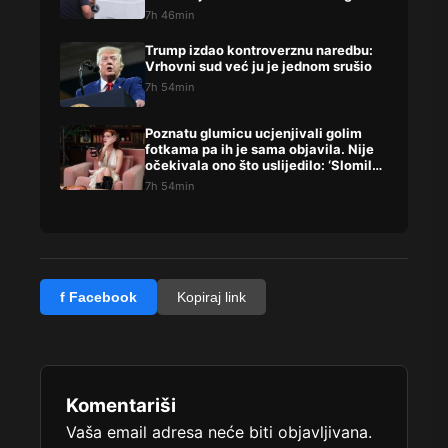
u lajvu”
7h 46min
Trump izdao kontroverznu naredbu:
Vrhovni sud već ju je jednom srušio
7h 54min
Poznatu glumicu ucjenjivali golim
fotkama pa ih je sama objavila. Nije
očekivala ono što uslijedilo: ‘Slomilo
me‘
7h 54min
f Facebook
Kopiraj link
Komentariši
Vaša email adresa neće biti objavljivana.