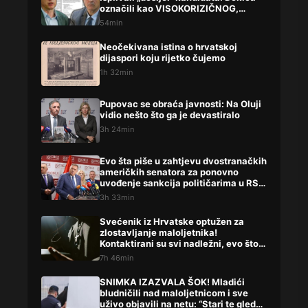
označili kao VISOKORIZIČNOG,
Lompara potpuno precrtali
54min
Neočekivana istina o hrvatskoj
dijaspori koju rijetko čujemo
1h 32min
Pupovac se obraća javnosti: Na Oluji
vidio nešto što ga je devastiralo
3h 24min
Evo šta piše u zahtjevu dvostranačkih
američkih senatora za ponovno
uvođenje sankcija političarima u RS-
u
3h 33min
Svećenik iz Hrvatske optužen za
zlostavljanje maloljetnika!
Kontaktirani su svi nadležni, evo što
su rekli
7h 46min
SNIMKA IZAZVALA ŠOK! Mladići
bludničili nad maloljetnicom i sve
uživo objavili na netu: “Stari te gleda