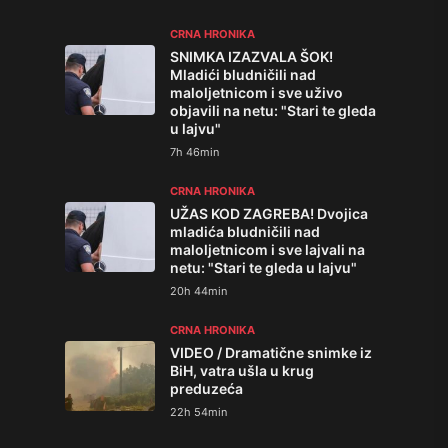
CRNA HRONIKA
SNIMKA IZAZVALA ŠOK!
Mladići bludničili nad
maloljetnicom i sve uživo
objavili na netu: "Stari te gleda
u lajvu"
7h 46min
CRNA HRONIKA
UŽAS KOD ZAGREBA! Dvojica
mladića bludničili nad
maloljetnicom i sve lajvali na
netu: "Stari te gleda u lajvu"
20h 44min
CRNA HRONIKA
VIDEO / Dramatične snimke iz
BiH, vatra ušla u krug
preduzeća
22h 54min