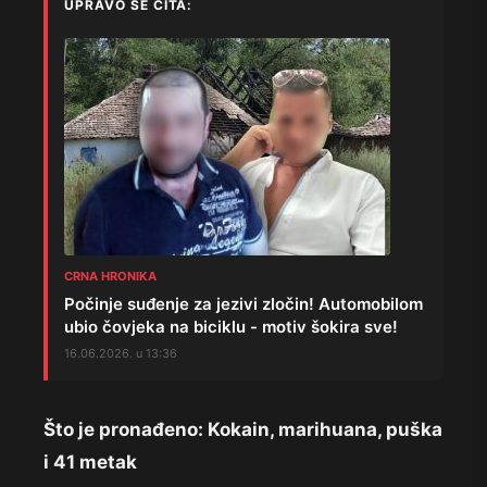
UPRAVO SE ČITA:
CRNA HRONIKA
Počinje suđenje za jezivi zločin! Automobilom
ubio čovjeka na biciklu - motiv šokira sve!
16.06.2026. u 13:36
Što je pronađeno: Kokain, marihuana, puška
i 41 metak