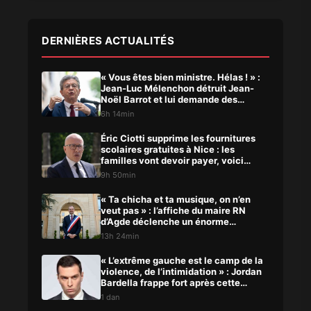
DERNIÈRES ACTUALITÉS
« Vous êtes bien ministre. Hélas ! » :
Jean-Luc Mélenchon détruit Jean-
Noël Barrot et lui demande des
comptes
6h 14min
Éric Ciotti supprime les fournitures
scolaires gratuites à Nice : les
familles vont devoir payer, voici
pourquoi
9h 50min
« Ta chicha et ta musique, on n’en
veut pas » : l’affiche du maire RN
d’Agde déclenche un énorme
scandale
13h 24min
« L’extrême gauche est le camp de la
violence, de l’intimidation » : Jordan
Bardella frappe fort après cette
agression
1 dan