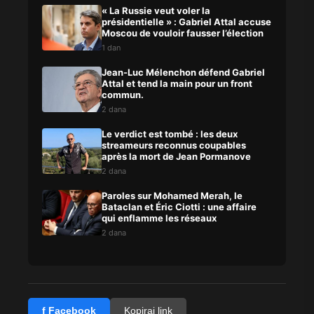
« La Russie veut voler la
présidentielle » : Gabriel Attal accuse
Moscou de vouloir fausser l’élection
1 dan
Jean-Luc Mélenchon défend Gabriel
Attal et tend la main pour un front
commun.
2 dana
Le verdict est tombé : les deux
streameurs reconnus coupables
après la mort de Jean Pormanove
2 dana
Paroles sur Mohamed Merah, le
Bataclan et Éric Ciotti : une affaire
qui enflamme les réseaux
2 dana
f Facebook
Kopiraj link