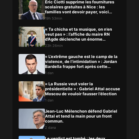
Éric Ciotti supprime les fournitures
scolaires gratuites à Nice : les
familles vont devoir payer, voici
pourquoi
19h 53min
« Ta chicha et ta musique, on n’en
veut pas » : l’affiche du maire RN
d’Agde déclenche un énorme
scandale
23h 26min
« L’extrême gauche est le camp de la
violence, de l’intimidation » : Jordan
Bardella frappe fort après cette
agression
1 dan
« La Russie veut voler la
présidentielle » : Gabriel Attal accuse
Moscou de vouloir fausser l’élection
1 dan
Jean-Luc Mélenchon défend Gabriel
Attal et tend la main pour un front
commun.
2 dana
Le verdict est tombé : les deux