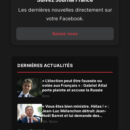
Les dernières nouvelles directement sur
votre Facebook.
Suivez-nous
DERNIÈRES ACTUALITÉS
« L’élection peut être faussée ou
volée aux Français » : Gabriel Attal
porte plainte et accuse la Russie
8min
« Vous êtes bien ministre. Hélas ! » :
Jean-Luc Mélenchon détruit Jean-
Noël Barrot et lui demande des
comptes
16h 16min