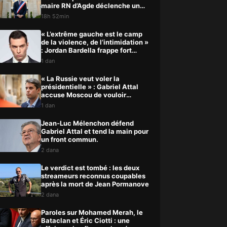
maire RN d’Agde déclenche un
énorme scandale
18h 52min
« L’extrême gauche est le camp
de la violence, de l’intimidation »
: Jordan Bardella frappe fort
après cette agression
1 dan
« La Russie veut voler la
présidentielle » : Gabriel Attal
accuse Moscou de vouloir
fausser l’élection
1 dan
Jean-Luc Mélenchon défend
Gabriel Attal et tend la main pour
un front commun.
2 dana
Le verdict est tombé : les deux
streameurs reconnus coupables
après la mort de Jean Pormanove
2 dana
Paroles sur Mohamed Merah, le
Bataclan et Éric Ciotti : une