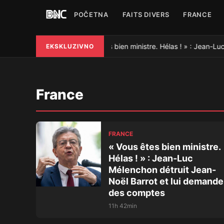
POČETNA
FAITS DIVERS
FRANCE
« Vous êtes bien ministre. Hélas ! » : Jean-L
EKSKLUZIVNO
●
France
FRANCE
« Vous êtes bien ministre.
Hélas ! » : Jean-Luc
Mélenchon détruit Jean-
Noël Barrot et lui demande
des comptes
11h 42min